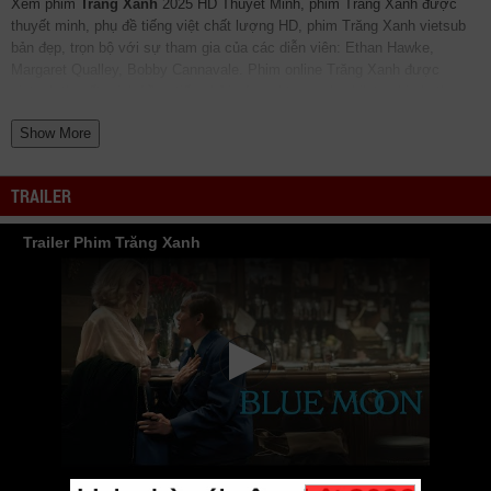
Xem phim
Trăng Xanh
2025 HD Thuyết Minh, phim Trang Xanh được
thuyết minh, phụ đề tiếng việt chất lượng HD, phim Trăng Xanh vietsub
bản đẹp, trọn bộ với sự tham gia của các diễn viên: Ethan Hawke,
Margaret Qualley, Bobby Cannavale. Phim online Trăng Xanh được
vietsub thuyết minh Lồng tiếng bởi các subteam như
bilutv
phimbathu
phudeviet
kphim
phimmoi
biphim
dongphim
subnhanh
nguonphim
Show More
xemphimvn
dongphymtv Trăng Xanh, Trăng Xanh 2025, Blue Moon, Blue
Moon 2025, Blue Moon VietSub
phimvang
thichxemphim
xemphimxua
phimdinhcao
hdonline
xuongphim
thuvienhd
movie zingtv fptplay Netflix
TRAILER
vkool
KST
kites
vn
phim88
zz Blue Moon 2025
tvhay
phimhay
az
hdvietnam
phimonline
animehay
phimbo
cliphub
bichill
kenhphim
phim14
Trailer Phim Trăng Xanh
phimmedia
tv
motphim
phimnhanh
thegioiphim
motchill
ssphim
phimnet
luotphim
vuighe
hopphim
webphim
fullphim
hoathinh
kungfu
hhpanda
...
Thể loại phim: Tâm Lý - Tình Cảm, Hài Hước, Âm Nhạc, Truyền Hình,
Lịch Sử cập nhật phụ đề Vietsub nhanh nhất, xem online nhanh nhất. Tải
link fshare drive và download phim Trăng Xanh vtv HTV SCTV GOTV
FullHD mới nhất. Mời các bạn đón xem bộ phim
Trăng Xanh
HD Thuyết
Minh