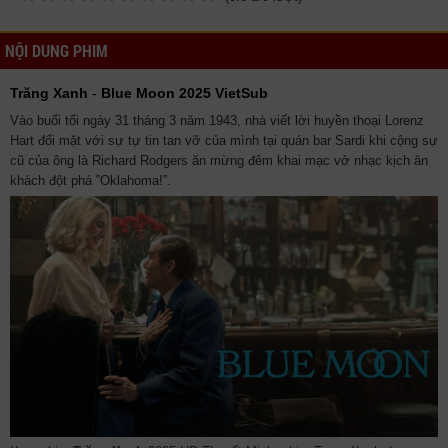
NỘI DUNG PHIM
Trăng Xanh
-
Blue Moon 2025 VietSub
Vào buổi tối ngày 31 tháng 3 năm 1943, nhà viết lời huyền thoại Lorenz
Hart đối mặt với sự tự tin tan vỡ của mình tại quán bar Sardi khi cộng sự
cũ của ông là Richard Rodgers ăn mừng đêm khai mạc vở nhạc kịch ăn
khách đột phá ‟Oklahoma!‟.