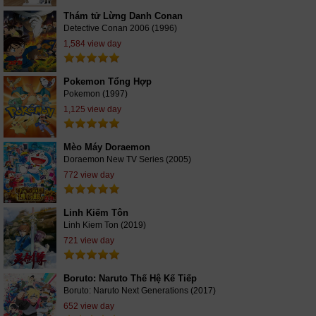
Thám tử Lừng Danh Conan
Detective Conan 2006 (1996)
1,584 view day
Pokemon Tổng Hợp
Pokemon (1997)
1,125 view day
Mèo Máy Doraemon
Doraemon New TV Series (2005)
772 view day
Linh Kiếm Tôn
Linh Kiem Ton (2019)
721 view day
Boruto: Naruto Thế Hệ Kế Tiếp
Boruto: Naruto Next Generations (2017)
652 view day