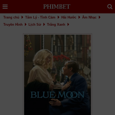
Trang chủ
Tâm Lý - Tình Cảm
Hài Hước
Âm Nhạc
Truyền Hình
Lịch Sử
Trăng Xanh