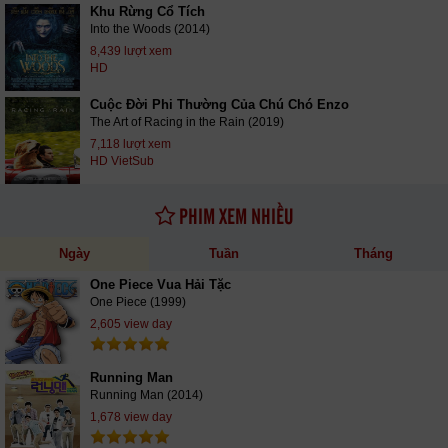
Khu Rừng Cổ Tích
Into the Woods (2014)
8,439 lượt xem
HD
Cuộc Đời Phi Thường Của Chú Chó Enzo
The Art of Racing in the Rain (2019)
7,118 lượt xem
HD VietSub
PHIM XEM NHIỀU
Ngày
Tuần
Tháng
One Piece Vua Hải Tặc
One Piece (1999)
2,605 view day
Running Man
Running Man (2014)
1,678 view day