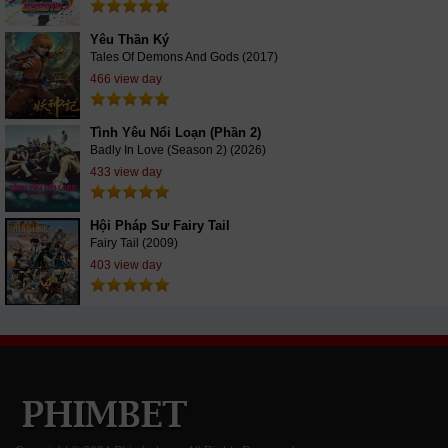
Yêu Thần Ký
Tales Of Demons And Gods (2017)
466 view day
Tình Yêu Nổi Loạn (Phần 2)
Badly In Love (Season 2) (2026)
433 view day
Hội Pháp Sư Fairy Tail
Fairy Tail (2009)
403 view day