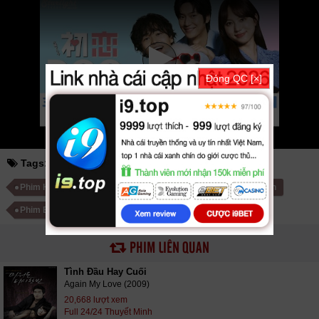
thegioiphim
motchill
ssphim
phimnet
luotphim
vuighe
hopphim
webphim
fullphim
hoathinh
kungfu
hhpanda
... Thể loại phim: Truyền Hình cập nhật
phụ đề Vietsub nhanh nhất, xem online nhanh nhất. Tải link fshare drive
và download phim Tình Đầu Cún Cưng vtv HTV SCTV GOTV FullHD mới
nhất. Mời các bạn đón xem bộ phim
Tình Đầu Cún Cưng
10/10 VietSub
Đóng QC [×]
Tags:
tình đầu cún cưng
cún se duyên
Phim Hàn Quốc
Phim Bộ Hàn Quốc
Phim Nhật Bản
Phim Bộ Nhật Bản
PHIM LIÊN QUAN
Tình Đầu Hay Cuối
Again My Love (2009)
20,668 lượt xem
Full 24/24 Thuyết Minh