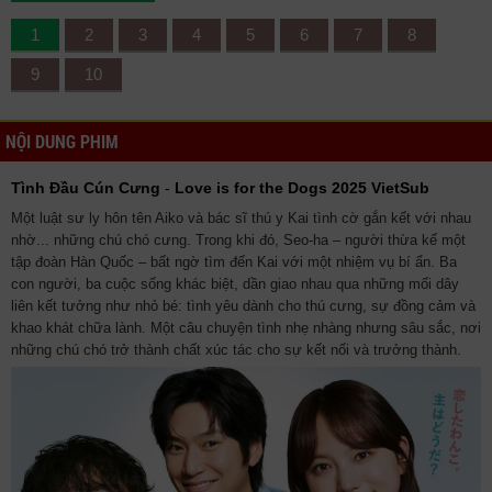
1
2
3
4
5
6
7
8
9
10
NỘI DUNG PHIM
Tình Đầu Cún Cưng
-
Love is for the Dogs 2025 VietSub
Một luật sư ly hôn tên Aiko và bác sĩ thú y Kai tình cờ gắn kết với nhau
nhờ... những chú chó cưng. Trong khi đó, Seo-ha – người thừa kế một
tập đoàn Hàn Quốc – bất ngờ tìm đến Kai với một nhiệm vụ bí ẩn. Ba
con người, ba cuộc sống khác biệt, dần giao nhau qua những mối dây
liên kết tưởng như nhỏ bé: tình yêu dành cho thú cưng, sự đồng cảm và
khao khát chữa lành. Một câu chuyện tình nhẹ nhàng nhưng sâu sắc, nơi
những chú chó trở thành chất xúc tác cho sự kết nối và trưởng thành.