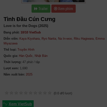
Trailer
Xem phim
Tình Đầu Cún Cưng
Love is for the Dogs (2025)
Đang phát:
10/10 VietSub
Diễn viên:
Kaya Kiyohara
,
Ryo Narita
,
Na In-woo
,
Riku Hagiwara
,
Emma
Miyazawa
Thể loại:
Truyền Hình
Quốc gia:
Hàn Quốc
,
Nhật Bản
Thời lượng:
47 phút / tập
Lượt xem:
1,690
Năm xuất bản:
(
0.0
đ/
0
lượt)
Xem VietSub