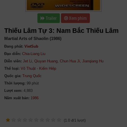
Trailer
Xem phim
Thiếu Lâm Tự 3: Nam Bắc Thiếu Lâm
Martial Arts of Shaolin (1986)
Đang phát:
VietSub
Đạo diễn:
Chia-Liang Liu
Diễn viên:
Jet Li
,
Qiuyan Huang
,
Chun Hua Ji
,
Jianqiang Hu
Thể loại:
Võ Thuật - Kiếm Hiệp
Quốc gia:
Trung Quốc
Thời lượng:
99 phút
Lượt xem:
4,883
Năm xuất bản:
(
1.0
đ/
1
lượt)