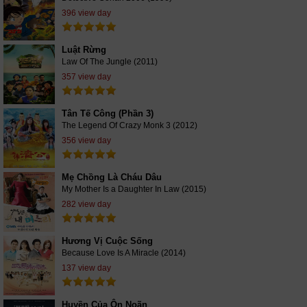
396 view day
Luật Rừng
Law Of The Jungle (2011)
357 view day
Tân Tế Công (Phần 3)
The Legend Of Crazy Monk 3 (2012)
356 view day
Mẹ Chồng Là Cháu Dâu
My Mother Is a Daughter In Law (2015)
282 view day
Hương Vị Cuộc Sống
Because Love Is A Miracle (2014)
137 view day
Huyền Của Ôn Noãn