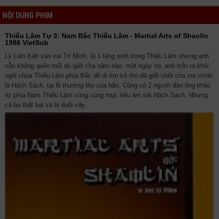
NỘI DUNG PHIM
Thiếu Lâm Tự 3: Nam Bắc Thiếu Lâm
-
Martial Arts of Shaolin
1986 VietSub
Lý Liên Kiệt vào vai Trí Minh, là 1 tăng sinh trong Thiếu Lâm nhưng anh
vẫn không quên mối dù giết cha năm nào, một ngày nọ, anh trốn ra khỏi
ngôi chùa Thiếu Lâm phía Bắc để đi tìm kẻ thù đã giết chết cha mẹ mình
là Hách Sách, tại lễ thượng thọ của hắn. Cũng có 2 người đàn ông khác
từ phía Nam Thiếu Lâm cũng cùng mục tiêu ám sát Hách Sách. Nhưng
cả ba thất bại và bị đuổi vây.