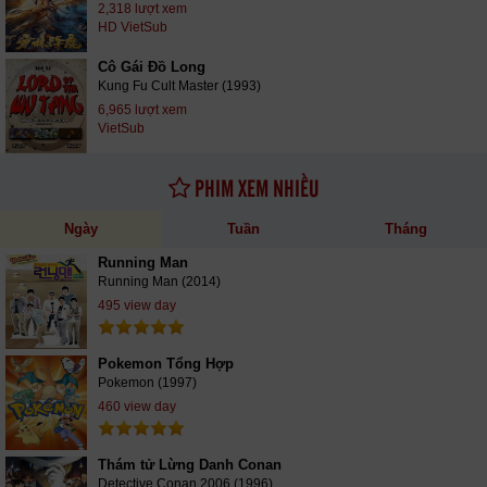
2,318 lượt xem
HD VietSub
Cô Gái Đồ Long
Kung Fu Cult Master (1993)
6,965 lượt xem
VietSub
PHIM XEM NHIỀU
Ngày
Tuần
Tháng
Running Man
Running Man (2014)
495 view day
Pokemon Tổng Hợp
Pokemon (1997)
460 view day
Thám tử Lừng Danh Conan
Detective Conan 2006 (1996)