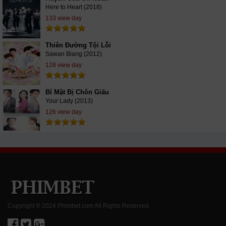
Here to Heart (2018)
133 view day
Thiên Đường Tội Lỗi
Sawan Biang (2012)
128 view day
Bí Mật Bị Chôn Giấu
Your Lady (2013)
126 view day
Copyright ® 2024 Phimbet.com All Rights Reserved.