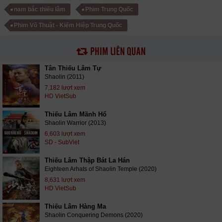
nam bắc thiếu lâm
Phim Trung Quốc
Phim Võ Thuật - Kiếm Hiệp Trung Quốc
PHIM LIÊN QUAN
Tân Thiếu Lâm Tự
Shaolin (2011)
7,182 lượt xem
HD VietSub
Thiếu Lâm Mãnh Hổ
Shaolin Warrior (2013)
6,603 lượt xem
SD - SubViet
Thiếu Lâm Thập Bát La Hán
Eighteen Arhats of Shaolin Temple (2020)
8,631 lượt xem
HD VietSub
Thiếu Lâm Hàng Ma
Shaolin Conquering Demons (2020)