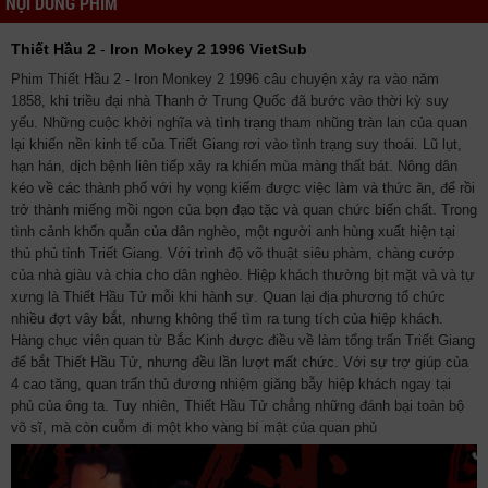
NỘI DUNG PHIM
Thiết Hầu 2
-
Iron Mokey 2 1996 VietSub
Phim Thiết Hầu 2 - Iron Monkey 2 1996 câu chuyện xảy ra vào năm
1858, khi triều đại nhà Thanh ở Trung Quốc đã bước vào thời kỳ suy
yếu. Những cuộc khởi nghĩa và tình trạng tham nhũng tràn lan của quan
lại khiến nền kinh tế của Triết Giang rơi vào tình trạng suy thoái. Lũ lụt,
hạn hán, dịch bệnh liên tiếp xảy ra khiến mùa màng thất bát. Nông dân
kéo về các thành phố với hy vọng kiếm được việc làm và thức ăn, để rồi
trở thành miếng mồi ngon của bọn đạo tặc và quan chức biến chất. Trong
tình cảnh khốn quẫn của dân nghèo, một người anh hùng xuất hiện tại
thủ phủ tỉnh Triết Giang. Với trình độ võ thuật siêu phàm, chàng cướp
của nhà giàu và chia cho dân nghèo. Hiệp khách thường bịt mặt và và tự
xưng là Thiết Hầu Tử mỗi khi hành sự. Quan lại địa phương tổ chức
nhiều đợt vây bắt, nhưng không thể tìm ra tung tích của hiệp khách.
Hàng chục viên quan từ Bắc Kinh được điều về làm tổng trấn Triết Giang
để bắt Thiết Hầu Tử, nhưng đều lần lượt mất chức. Với sự trợ giúp của
4 cao tăng, quan trấn thủ đương nhiệm giăng bẫy hiệp khách ngay tại
phủ của ông ta. Tuy nhiên, Thiết Hầu Tử chẳng những đánh bại toàn bộ
võ sĩ, mà còn cuỗm đi một kho vàng bí mật của quan phủ