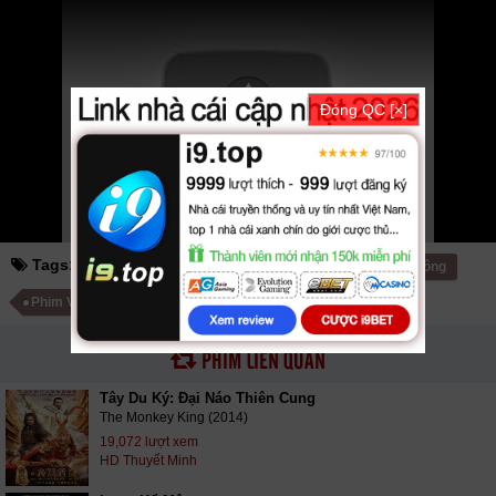
webphim
fullphim
hoathinh
kungfu
hhpanda
... Thể loại phim: Võ Thuật -
Kiếm Hiệp cập nhật phụ đề Vietsub nhanh nhất, xem online nhanh nhất.
Tải link fshare drive và download phim Thiết Hầu 2 vtv HTV SCTV GOTV
FullHD mới nhất. Mời các bạn đón xem bộ phim
Thiết Hầu 2
HD Thuyết
Minh
Đóng QC [×]
Tags:
thiết hầu 2
iron mokey 2
Phim Hồng Kông
Phim Võ Thuật - Kiếm Hiệp Hồng Kông
PHIM LIÊN QUAN
Tây Du Ký: Đại Náo Thiên Cung
The Monkey King (2014)
19,072 lượt xem
HD Thuyết Minh