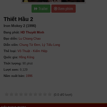
Trailer
Xem phim
Thiết Hầu 2
Iron Mokey 2 (1996)
Đang phát:
HD Thuyết Minh
Đạo diễn:
Lu Chiang Chao
Diễn viên:
Chung Tử Đơn
,
Lý Tiểu Long
Thể loại:
Võ Thuật - Kiếm Hiệp
Quốc gia:
Hồng Kông
Thời lượng:
90 phút
Lượt xem:
9,129
Năm xuất bản:
(
0.0
đ/
0
lượt)