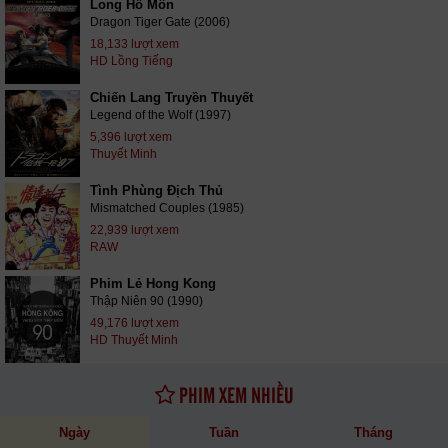
Long Hổ Môn
Dragon Tiger Gate (2006)
18,133 lượt xem
HD Lồng Tiếng
Chiến Lang Truyền Thuyết
Legend of the Wolf (1997)
5,396 lượt xem
Thuyết Minh
Tình Phùng Địch Thủ
Mismatched Couples (1985)
22,939 lượt xem
RAW
Phim Lẻ Hong Kong
Thập Niên 90 (1990)
49,176 lượt xem
HD Thuyết Minh
PHIM XEM NHIỀU
Ngày
Tuần
Tháng