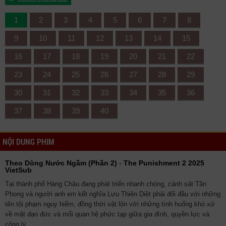
1
2
3
4
5
6
7
8
9
10
11
12
13
14
15
16
17
18
19
20
21
22
23
24
25
26
27
28
29
30
31
32
33
34
35
36
37
38
39
40
NỘI DUNG PHIM
Theo Dòng Nước Ngầm (Phần 2)
-
The Punishment 2 2025
VietSub
Tại thành phố Hàng Châu đang phát triển nhanh chóng, cảnh sát Tần
Phong và người anh em kết nghĩa Lưu Thiên Diệt phải đối đầu với những
tên tội phạm nguy hiểm, đồng thời vật lộn với những tình huống khó xử
về mặt đạo đức và mối quan hệ phức tạp giữa gia đình, quyền lực và
công lý.