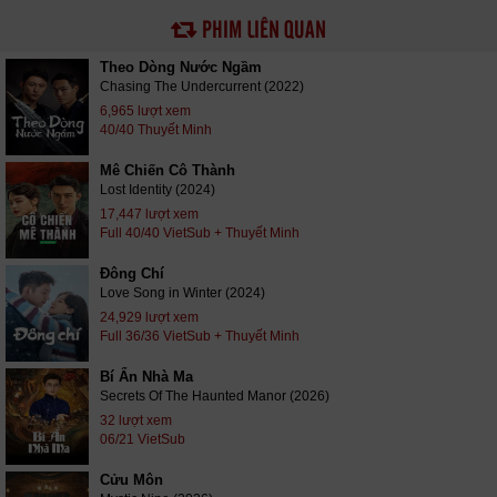
PHIM LIÊN QUAN
Theo Dòng Nước Ngầm
Chasing The Undercurrent (2022)
6,965 lượt xem
40/40 Thuyết Minh
Mê Chiến Cô Thành
Lost Identity (2024)
17,447 lượt xem
Full 40/40 VietSub + Thuyết Minh
Đông Chí
Love Song in Winter (2024)
24,929 lượt xem
Full 36/36 VietSub + Thuyết Minh
Bí Ẩn Nhà Ma
Secrets Of The Haunted Manor (2026)
32 lượt xem
06/21 VietSub
Cửu Môn