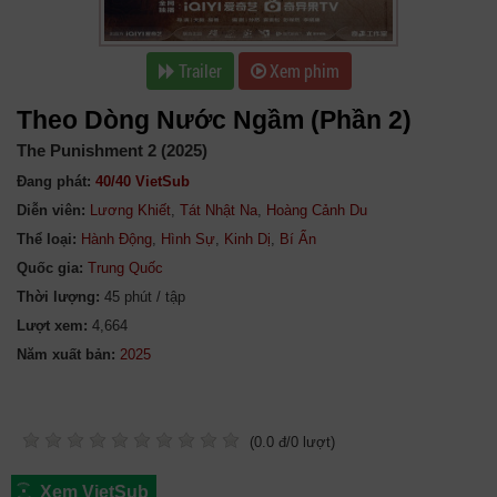
Trailer
Xem phim
Theo Dòng Nước Ngầm (Phần 2)
The Punishment 2 (2025)
Đang phát:
40/40 VietSub
Diễn viên:
Lương Khiết
,
Tát Nhật Na
,
Hoàng Cảnh Du
Thể loại:
Hành Động
,
Hình Sự
,
Kinh Dị
,
Bí Ẩn
Quốc gia:
Trung Quốc
Thời lượng:
45 phút / tập
Lượt xem:
4,664
Năm xuất bản:
(
0.0
đ/
0
lượt)
Xem VietSub