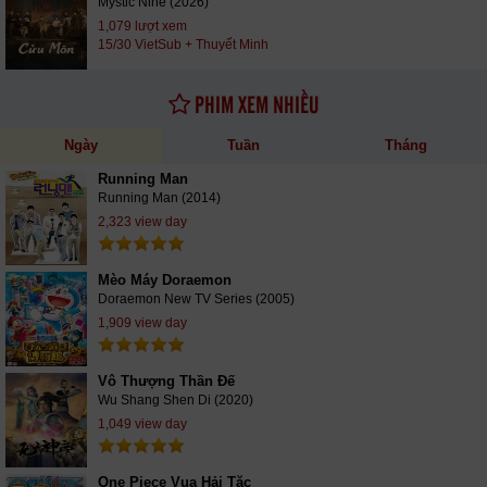
Mystic Nine (2026)
1,079 lượt xem
15/30 VietSub + Thuyết Minh
PHIM XEM NHIỀU
Ngày
Tuần
Tháng
Running Man
Running Man (2014)
2,323 view day
Mèo Máy Doraemon
Doraemon New TV Series (2005)
1,909 view day
Vô Thượng Thần Đế
Wu Shang Shen Di (2020)
1,049 view day
One Piece Vua Hải Tặc