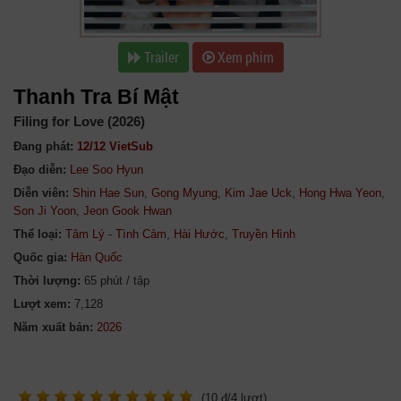
Trailer
Xem phim
Thanh Tra Bí Mật
Filing for Love (2026)
Đang phát:
12/12 VietSub
Đạo diễn:
Lee Soo Hyun
Diễn viên:
Shin Hae Sun
,
Gong Myung
,
Kim Jae Uck
,
Hong Hwa Yeon
,
Son Ji Yoon
,
Jeon Gook Hwan
Thể loại:
Tâm Lý - Tình Cảm
,
Hài Hước
,
Truyền Hình
Quốc gia:
Hàn Quốc
Thời lượng:
65 phút / tập
Lượt xem:
7,128
Năm xuất bản:
(
10
đ/
4
lượt)