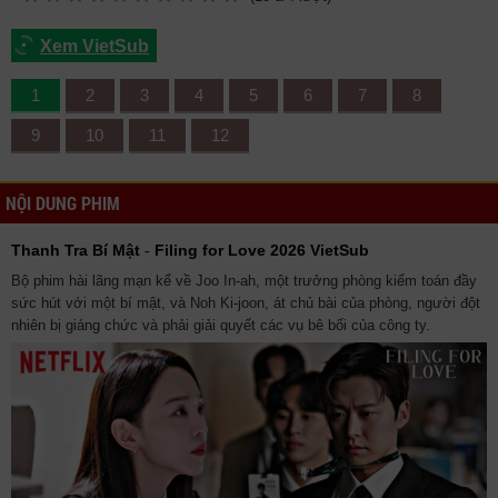
Xem VietSub
1
2
3
4
5
6
7
8
9
10
11
12
NỘI DUNG PHIM
Thanh Tra Bí Mật
-
Filing for Love 2026 VietSub
Bộ phim hài lãng mạn kể về Joo In-ah, một trưởng phòng kiểm toán đầy
sức hút với một bí mật, và Noh Ki-joon, át chủ bài của phòng, người đột
nhiên bị giáng chức và phải giải quyết các vụ bê bối của công ty.