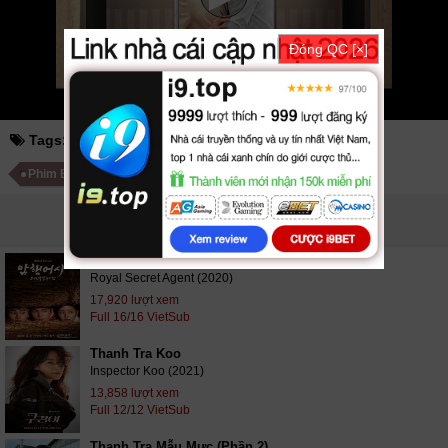
Mời các bạn đón xem bộ phim
Thanh Tra Bí Mật
12/12 VietSub
Đóng QC [×]
Tags:
thanh tra bí mật
Phim Hàn Quốc
Phim Bộ Hàn Quốc
PHIM LIÊN QUAN
Thanh Tra Bí Mật Của Hoàng Gia
Royal Secret Agent (2020)
17,920 lượt xem
Full 16/16 VietSub
Thanh Tra Koo
Inspector Koo (2021)
13,858 lượt xem
Full 12/12 VietSub
Thanh Tra Mẫu Mực (Phần 2)