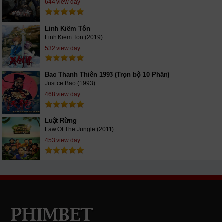
644 view day
Linh Kiếm Tôn
Linh Kiem Ton (2019)
532 view day
Bao Thanh Thiên 1993 (Trọn bộ 10 Phần)
Justice Bao (1993)
468 view day
Luật Rừng
Law Of The Jungle (2011)
453 view day