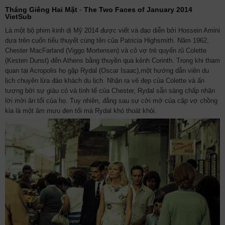
Tháng Giêng Hai Mặt
-
The Two Faces of January 2014
VietSub
Là một bộ phim kinh dị Mỹ 2014 được viết và đạo diễn bởi Hossein Amini
dựa trên cuốn tiểu thuyết cùng tên của Patricia Highsmith. Năm 1962,
Chester MacFarland (Viggo Mortensen) và cô vợ trẻ quyến rũ Colette
(Kirsten Dunst) đến Athens bằng thuyền qua kênh Corinth. Trong khi tham
quan tại Acropolis họ gặp Rydal (Oscar Isaac),một hướng dẫn viên du
lịch chuyên lừa đảo khách du lịch. Nhận ra vẻ đẹp của Colette và ấn
tượng bởi sự giàu có và tinh tế của Chester, Rydal sẵn sàng chấp nhận
lời mời ăn tối của họ. Tuy nhiên, đằng sau sự cởi mở của cặp vợ chồng
kia là một âm mưu đen tối mà Rydal khó thoát khỏi.