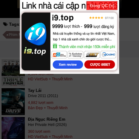
Đóng QC [×]
Tags:
the two face of january
tháng giêng hai mặt
Phim Mỹ
Phim Hình Sự Mỹ
PHIM LIÊN QUAN
Băng Cướp Bất Đắc Dĩ
Triple Frontier (2019)
8,184 lượt xem
HD VietSub + Thuyết Minh
Tay Lái
Drive 2011 (2011)
4,882 lượt xem
Bản Đẹp + Thuyết Minh
Địa Ngục Riêng Em
Her Private Hell (2026)
360 lượt xem
HD VietSub + Thuyết Minh