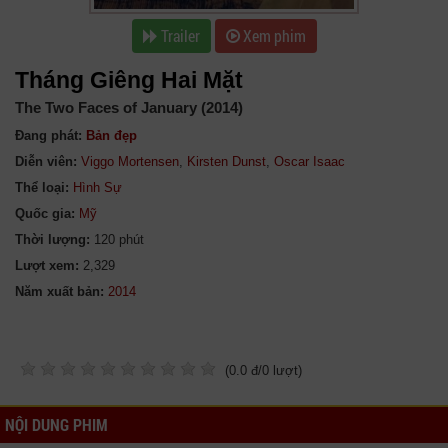
Trailer
Xem phim
Tháng Giêng Hai Mặt
The Two Faces of January (2014)
Đang phát:
Bản đẹp
Diễn viên:
Viggo Mortensen
,
Kirsten Dunst
,
Oscar Isaac
Thể loại:
Hình Sự
Quốc gia:
Mỹ
Thời lượng:
120 phút
Lượt xem:
2,329
Năm xuất bản:
(
0.0
đ/
0
lượt)
NỘI DUNG PHIM