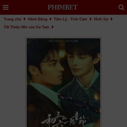
Trang chủ
Hành Động
Tâm Lý - Tình Cảm
Hình Sự
Tết Thiếu Nhi của Sơ Tam