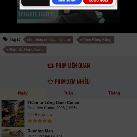
của Sơ Tam vtv HTV SCTV GOTV FullHD mới nhất. Mời các bạn đón
xem bộ phim
Tết Thiếu Nhi của Sơ Tam
09/09 VietSub
Tags:
tết thiếu nhi của sơ tam
Phim Hồng Kông
Phim Bộ Hồng Kông
PHIM LIÊN QUAN
PHIM XEM NHIỀU
Ngày
Tuần
Tháng
Thám tử Lừng Danh Conan
Detective Conan 2006 (1996)
2,549 view day
Running Man
Running Man (2014)