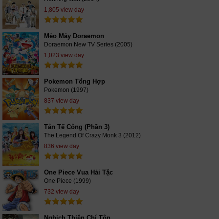
1,805 view day
Mèo Máy Doraemon
Doraemon New TV Series (2005)
1,023 view day
Pokemon Tổng Hợp
Pokemon (1997)
837 view day
Tân Tế Công (Phần 3)
The Legend Of Crazy Monk 3 (2012)
836 view day
One Piece Vua Hải Tặc
One Piece (1999)
732 view day
Nghịch Thiên Chí Tôn