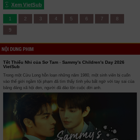
Xem VietSub
1
2
3
4
5
6
7
8
9
NỘI DUNG PHIM
Tết Thiếu Nhi của Sơ Tam
-
Sammy's Children's Day 2026
VietSub
Trong một Cửu Long hỗn loạn những năm 1980, một sinh viên bị cuốn
vào thế giới ngầm tội phạm đã tìm thấy tình yêu bất ngờ với tay sai của
băng đảng xã hội đen, người đã đảo lộn cuộc đời anh.