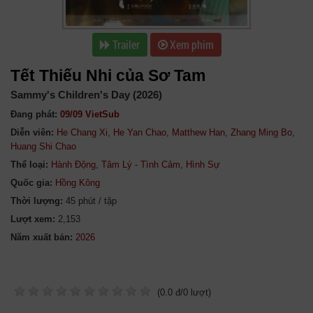
Trailer
Xem phim
Tết Thiếu Nhi của Sơ Tam
Sammy's Children's Day (2026)
Đang phát:
09/09 VietSub
Diễn viên:
He Chang Xi
,
He Yan Chao
,
Matthew Han
,
Zhang Ming Bo
,
Huang Shi Chao
Thể loại:
Hành Động
,
Tâm Lý - Tình Cảm
,
Hình Sự
Quốc gia:
Hồng Kông
Thời lượng:
45 phút / tập
Lượt xem:
2,153
Năm xuất bản:
(
0.0
đ/
0
lượt)