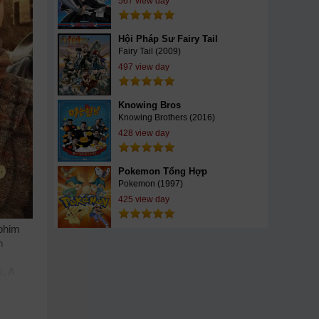
567 view day
Hội Pháp Sư Fairy Tail
Fairy Tail (2009)
497 view day
Knowing Bros
Knowing Brothers (2016)
428 view day
Pokemon Tổng Hợp
Pokemon (1997)
425 view day
phim
m
, A
gphim
am
im