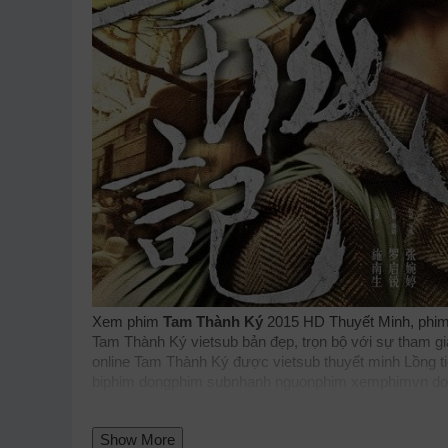
Xem phim
Tam Thành Ký
2015 HD Thuyết Minh, phim 
Tam Thành Ký vietsub bản đẹp, trọn bộ với sự tham gi
online Tam Thành Ký được vietsub thuyết minh Lồng 
biphim
dongphim
subnhanh
nguonphim
xemphimvn
do
Tale Of Three Cities 2015, A Tale Of Three Cities Viet
thuvienhd
movie zingtv fptplay Netflix
vkool
KST
kites
Show More
phimonline
animehay
phimbo
cliphub
bichill
kenhphim