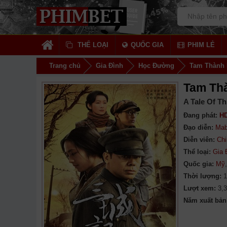
THỂ LOẠI
QUỐC GIA
PHIM LẺ
Trang chủ
Gia Đình
Học Đường
Tam Thành
Tam Th
A Tale Of Th
Đang phát:
HD
Đạo diễn:
Mab
Diễn viên:
Ch
Thể loại:
Gia 
Quốc gia:
Mỹ
Thời lượng:
1
Lượt xem:
3,
Năm xuất bản