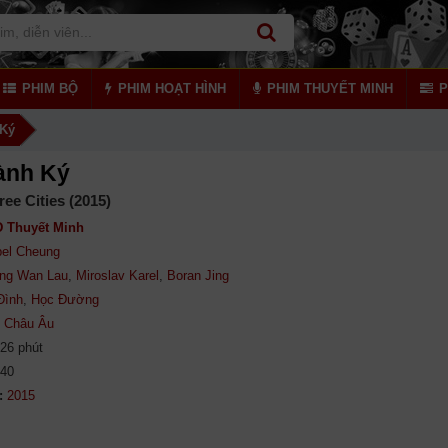
PHIM BỘ
PHIM HOẠT HÌNH
PHIM THUYẾT MINH
P
 Ký
ành Ký
ree Cities (2015)
 Thuyết Minh
el Cheung
ing Wan Lau
,
Miroslav Karel
,
Boran Jing
Đình
,
Học Đường
,
Châu Âu
26 phút
340
: