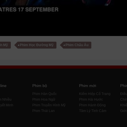
nh Mỹ
Phim Học Đường Mỹ
Phim Châu Âu
line
Phim bộ
Phim mới
Phi
i
Phim Hàn Quốc
Kiếm Hiệp Cổ Trang
Điề
m Nhiều
Phim Hoa Ngữ
Phim Hài Hước
Chín
yết Minh
Phim Truyền Hình Mỹ
Phim Hành Động
Khiế
Phim Thái Lan
Tâm Lý Tình Cảm
Giới