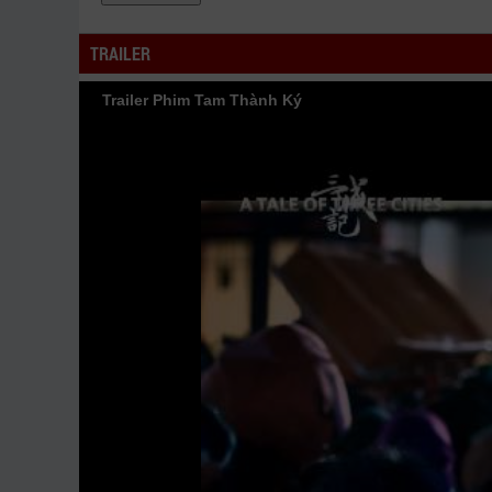
phimnet
luotphim
vuighe
hopphim
webphim
fullphim
ho
đề Vietsub nhanh nhất, xem online nhanh nhất. Tải 
TRAILER
FullHD mới nhất. Mời các bạn đón xem bộ phim
Tam 
Trailer Phim Tam Thành Ký