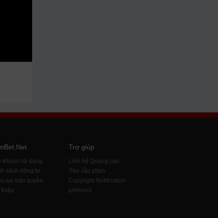
mBet.Net
Trợ giúp
u khoản sử dụng
Liên hệ Quảng cáo
h sách riêng tư
Yêu cầu phim
u nại bản quyền
Copyright Notification
 thiệu
phimmoi