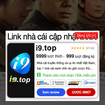
Đóng QC [×]
Tam Thanh Ky được thuyết minh, phụ đề tiếng việt chất lượng HD, 
a của các diễn viên: Ching Wan Lau, Miroslav Karel, Boran Jing. Phi
tiếng bởi các subteam như
bilutv
phimbathu
phudeviet
kphim
phimmoi
ngphymtv Tam Thành Ký, Tam Thành Ký 2015, A Tale Of Three Cities
Sub
phimvang
thichxemphim
xemphimxua
phimdinhcao
hdonline
xuon
vn
phim88
zz A Tale Of Three Cities 2015
tvhay
phimhay
az
hdvietn
phim14
phimmedia
tv
motphim
phimnhanh
thegioiphim
motchill
ssph