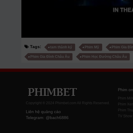
Tags:
tam thành ký
Phim Mỹ
Phim Gia Đì
Phim Gia Đình Châu Âu
Phim Học Đường Châu Âu
Phim on
Phim Mớ
Copyright ® 2024 Phimbet.com All Rights Reserved.
Phim Xe
Phim Thu
Liên hệ quảng cáo
TV Show
Telegram: @bach6886