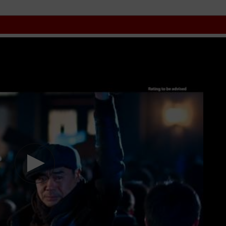
athinh
kungfu
hhpanda
... Thể loại phim: Gia Đình, Học Đường cập n
link fshare drive và download phim Tam Thành Ký vtv HTV SCTV GOT
Thành Ký
HD Thuyết Minh