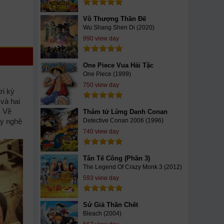
Vô Thượng Thần Đế
Wu Shang Shen Di (2020)
990 view day
One Piece Vua Hải Tặc
One Piece (1999)
750 view day
ời kỳ
và hai
. Về
Thám tử Lừng Danh Conan
Detective Conan 2006 (1996)
ấy nghệ
740 view day
Tân Tế Công (Phần 3)
The Legend Of Crazy Monk 3 (2012)
593 view day
Sứ Giả Thần Chết
Bleach (2004)