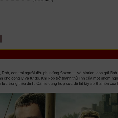
(
0.0
đ/
0
lượt)
ob, con trai người tiều phu vùng Saxon — và Marian, con gái lãnh
 cho công lý và tự do. Khi Rob trở thành thủ lĩnh của một nhóm ngh
 lực trong triều đình. Cả hai cùng hợp sức để lật tẩy sự tha hóa của