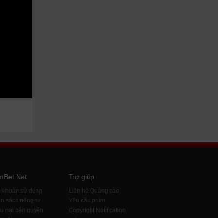
mBet.Net
Trợ giúp
u khoản sử dụng
Liên hệ Quảng cáo
h sách riêng tư
Yêu cầu phim
u nại bản quyền
Copyright Notification