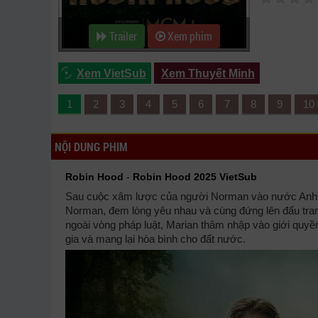
Trailer
Xem phim
Xem VietSub
Xem Thuyết Minh
1
2
3
4
5
6
7
8
9
10
NỘI DUNG PHIM
Robin Hood
-
Robin Hood 2025 VietSub
Sau cuộc xâm lược của người Norman vào nước Anh, R
Norman, đem lòng yêu nhau và cùng đứng lên đấu tranh
ngoài vòng pháp luật, Marian thâm nhập vào giới quyền
gia và mang lại hòa bình cho đất nước.