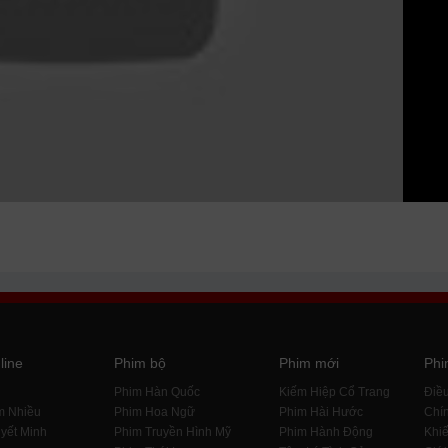
line
Phim bộ
Phim mới
Phi
i
Phim Hàn Quốc
Kiếm Hiệp Cổ Trang
Điề
m Nhiều
Phim Hoa Ngữ
Phim Hài Hước
Chín
yết Minh
Phim Truyền Hình Mỹ
Phim Hành Động
Khiế