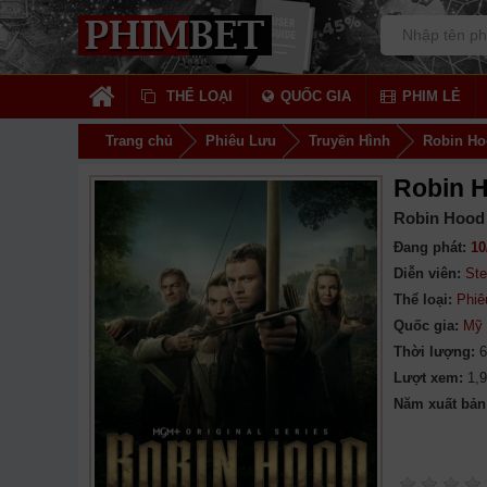
THỂ LOẠI
QUỐC GIA
PHIM LẺ
Trang chủ
Phiêu Lưu
Truyền Hình
Robin H
Robin 
Robin Hood 
Đang phát:
10
Diễn viên:
Ste
Thể loại:
Phiê
Quốc gia:
Mỹ
Thời lượng:
6
Lượt xem:
1,
Năm xuất bản