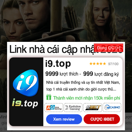
Đóng QC [×]
inh, phim Robin Hood được thuyết minh, phụ đề tiếng việt chất lượ
 gia của các diễn viên: Steven Waddington, Sean Bean, Connie Niels
ng tiếng bởi các subteam như
bilutv
phimbathu
phudeviet
kphim
phim