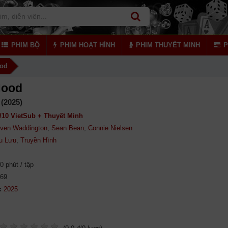
PHIM BỘ
PHIM HOẠT HÌNH
PHIM THUYẾT MINH
P
ood
Hood
(2025)
/10 VietSub + Thuyết Minh
ven Waddington
,
Sean Bean
,
Connie Nielsen
u Lưu
,
Truyền Hình
0 phút / tập
969
: