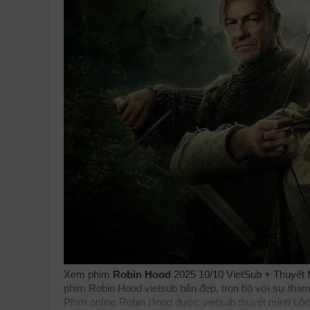
Xem phim
Robin Hood
2025 10/10 VietSub + Thuyết M
phim Robin Hood vietsub bản đẹp, trọn bộ với sự tham
Phim online Robin Hood được vietsub thuyết minh Lồ