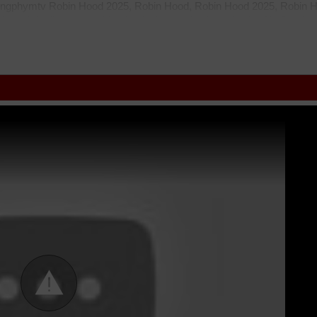
ngphymtv Robin Hood 2025, Robin Hood, Robin Hood 2025, Robin 
nhcao
hdonline
xuongphim
thuvienhd
movie zingtv fptplay Netflix
vkoo
z
hdvietnam
phimonline
animehay
phimbo
cliphub
bichill
kenhphim
ph
l
ssphim
phimnet
luotphim
vuighe
hopphim
webphim
fullphim
hoathin
ình cập nhật phụ đề Vietsub nhanh nhất, xem online nhanh nhất. Tải li
 SCTV GOTV FullHD mới nhất. Mời các bạn đón xem bộ phim
Robin 