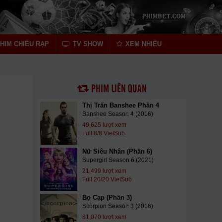
HIM CHIẾU RẠP
TV SHOW
XEM NHIỀU
PHIM LIÊN QUAN
Thị Trấn Banshee Phần 4
Banshee Season 4 (2016)
49,625 lượt xem
Full 8/8 VietSub
Nữ Siêu Nhân (Phần 6)
Supergirl Season 6 (2021)
21,499 lượt xem
Full 20/20 VietSub
Bọ Cạp (Phần 3)
Scorpion Season 3 (2016)
81,070 lượt xem