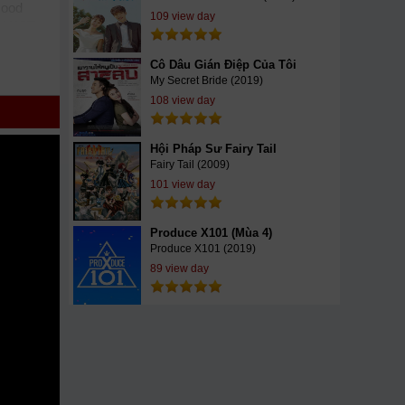
Hood
109 view day
l
KST
im14
h
Cô Dâu Gián Điệp Của Tôi
nk
My Secret Bride (2019)
Hood
108 view day
Hội Pháp Sư Fairy Tail
Fairy Tail (2009)
101 view day
Produce X101 (Mùa 4)
Produce X101 (2019)
89 view day