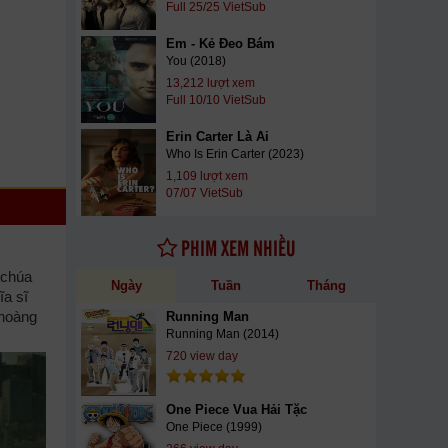
Full 25/25 VietSub
Em - Kẻ Đeo Bám
You (2018)
13,212 lượt xem
Full 10/10 VietSub
Erin Carter Là Ai
Who Is Erin Carter (2023)
1,109 lượt xem
07/07 VietSub
PHIM XEM NHIỀU
 chúa
Ngày
Tuần
Tháng
ĩa sĩ
 hoàng
Running Man
Running Man (2014)
720 view day
One Piece Vua Hải Tặc
One Piece (1999)