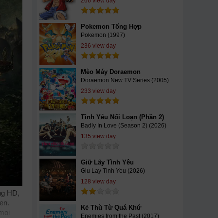
266 view day
Pokemon Tổng Hợp
Pokemon (1997)
236 view day
Mèo Máy Doraemon
Doraemon New TV Series (2005)
233 view day
Tình Yêu Nổi Loạn (Phần 2)
Badly In Love (Season 2) (2026)
135 view day
Giữ Lấy Tình Yêu
Giu Lay Tinh Yeu (2026)
128 view day
ng HD,
en.
Kẻ Thù Từ Quá Khứ
moi
Enemies from the Past (2017)