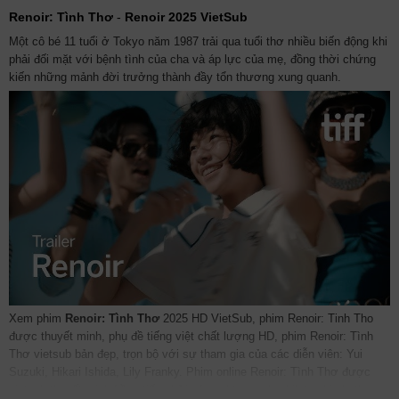
Renoir: Tình Thơ
-
Renoir 2025 VietSub
Một cô bé 11 tuổi ở Tokyo năm 1987 trải qua tuổi thơ nhiều biến động khi
phải đối mặt với bệnh tình của cha và áp lực của mẹ, đồng thời chứng
kiến những mảnh đời trưởng thành đầy tổn thương xung quanh.
Xem phim
Renoir: Tình Thơ
2025 HD VietSub, phim Renoir: Tinh Tho
được thuyết minh, phụ đề tiếng việt chất lượng HD, phim Renoir: Tình
Thơ vietsub bản đẹp, trọn bộ với sự tham gia của các diễn viên: Yui
Suzuki, Hikari Ishida, Lily Franky. Phim online Renoir: Tình Thơ được
vietsub thuyết minh Lồng tiếng bởi các subteam như
bilutv
phimbathu