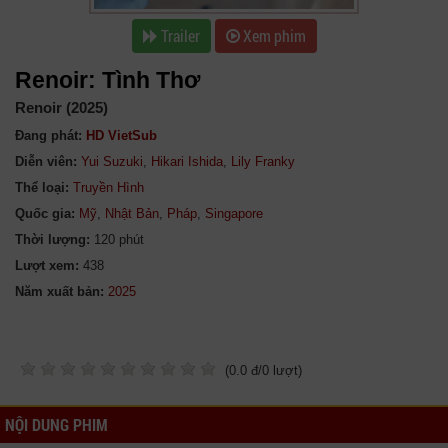
Trailer
Xem phim
Renoir: Tình Thơ
Renoir (2025)
Đang phát:
HD VietSub
Diễn viên:
Yui Suzuki
,
Hikari Ishida
,
Lily Franky
Thể loại:
Truyền Hình
Quốc gia:
Mỹ
,
Nhật Bản
,
Pháp
,
Singapore
Thời lượng:
120 phút
Lượt xem:
438
Năm xuất bản:
(
0.0
đ/
0
lượt)
NỘI DUNG PHIM