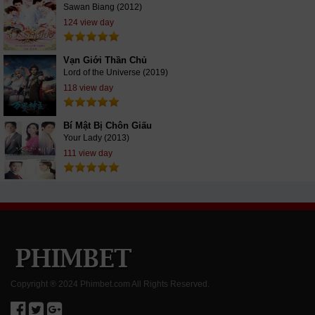
Sawan Biang (2012)
124 view day
Vạn Giới Thần Chủ
Lord of the Universe (2019)
118 view day
Bí Mật Bị Chôn Giấu
Your Lady (2013)
111 view day
Copyright ® 2024 Phimbet.com All Rights Reserved.