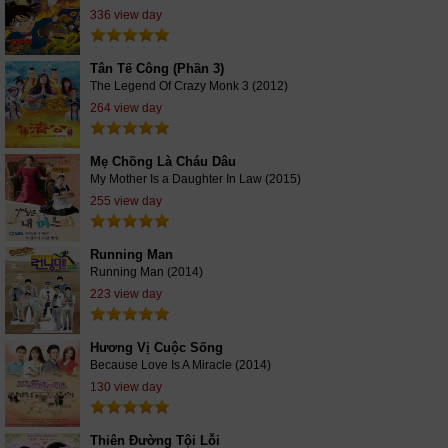
336 view day
Tân Tế Công (Phần 3)
The Legend Of Crazy Monk 3 (2012)
264 view day
Mẹ Chồng Là Cháu Dâu
My Mother Is a Daughter In Law (2015)
255 view day
Running Man
Running Man (2014)
223 view day
Hương Vị Cuộc Sống
Because Love Is A Miracle (2014)
130 view day
Thiên Đường Tội Lỗi