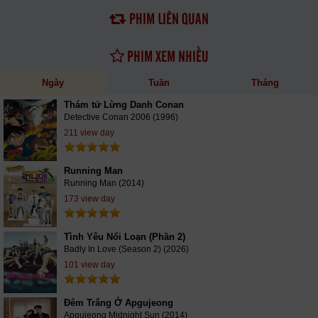
PHIM LIÊN QUAN
PHIM XEM NHIỀU
Ngày
Tuần
Tháng
Thám tử Lừng Danh Conan
Detective Conan 2006 (1996)
211 view day
Running Man
Running Man (2014)
173 view day
Tình Yêu Nổi Loạn (Phần 2)
Badly In Love (Season 2) (2026)
101 view day
Đêm Trắng Ở Apgujeong
Apgujeong Midnight Sun (2014)