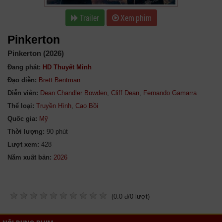
Trailer
Xem phim
Pinkerton
Pinkerton (2026)
Đang phát:
HD Thuyết Minh
Đạo diễn:
Brett Bentman
Diễn viên:
Dean Chandler Bowden
,
Cliff Dean
,
Fernando Gamarra
Thể loại:
Truyền Hình
,
Cao Bồi
Quốc gia:
Mỹ
Thời lượng:
90 phút
Lượt xem:
428
Năm xuất bản:
(
0.0
đ/
0
lượt)