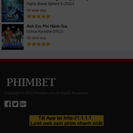
Fights Break Sphere 5 (2022)
86 view day
Anh Em Phi Hành Gia
Uchuu Kyoudai (2012)
85 view day
Copyright ® 2024 Phimbet.com All Rights Reserved.