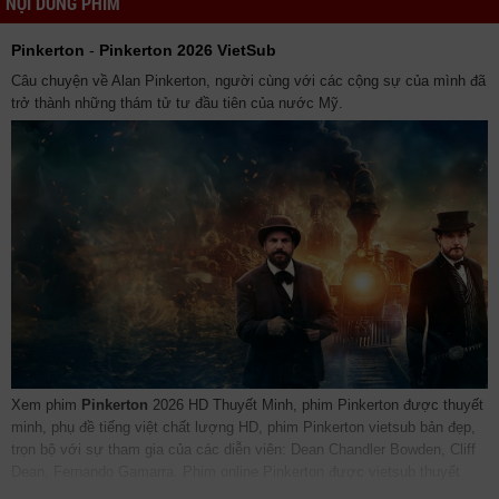
NỘI DUNG PHIM
Pinkerton
-
Pinkerton 2026 VietSub
Câu chuyện về Alan Pinkerton, người cùng với các cộng sự của mình đã
trở thành những thám tử tư đầu tiên của nước Mỹ.
Xem phim
Pinkerton
2026 HD Thuyết Minh, phim Pinkerton được thuyết
minh, phụ đề tiếng việt chất lượng HD, phim Pinkerton vietsub bản đẹp,
trọn bộ với sự tham gia của các diễn viên: Dean Chandler Bowden, Cliff
Dean, Fernando Gamarra. Phim online Pinkerton được vietsub thuyết
minh Lồng tiếng bởi các subteam như
bilutv
phimbathu
phudeviet
kphim