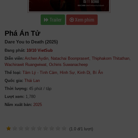
Trailer
Xem phim
Phá Án Tử
Dare You to Death (2025)
Đang phát:
10/10 VietSub
Diễn viên:
Archen Aydin
,
Natachai Boonprasert
,
Thiphakorn Thitathan
,
Wachirawit Ruangwiwat
,
Ochiris Suwanacheep
Thể loại:
Tâm Lý - Tình Cảm
,
Hình Sự
,
Kinh Dị
,
Bí Ẩn
Quốc gia:
Thái Lan
Thời lượng:
45 phút / tập
Lượt xem:
1,780
Năm xuất bản:
(
1.0
đ/
1
lượt)