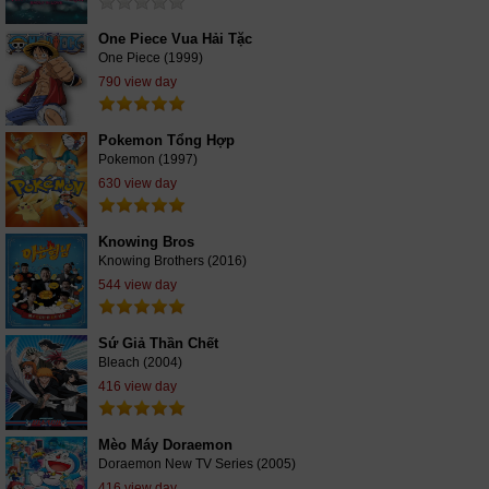
One Piece Vua Hải Tặc
One Piece (1999)
790 view day
Pokemon Tổng Hợp
Pokemon (1997)
630 view day
Knowing Bros
Knowing Brothers (2016)
544 view day
Sứ Giả Thần Chết
Bleach (2004)
416 view day
Mèo Máy Doraemon
Doraemon New TV Series (2005)
416 view day