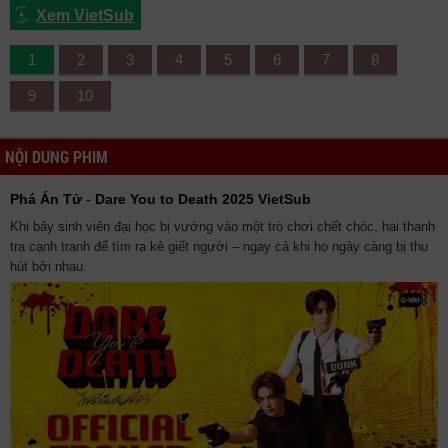
Xem VietSub
1
2
3
4
5
6
7
8
9
10
NỘI DUNG PHIM
Phá Án Tử
-
Dare You to Death 2025 VietSub
Khi bảy sinh viên đại học bị vướng vào một trò chơi chết chóc, hai thanh
tra cạnh tranh để tìm ra kẻ giết người – ngay cả khi họ ngày càng bị thu
hút bởi nhau.