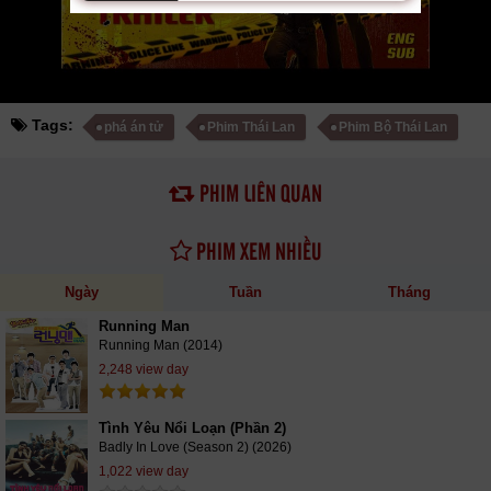
Tags:
phá án tử
Phim Thái Lan
Phim Bộ Thái Lan
PHIM LIÊN QUAN
PHIM XEM NHIỀU
Ngày
Tuần
Tháng
Running Man
Running Man (2014)
2,248 view day
Tình Yêu Nổi Loạn (Phần 2)
Badly In Love (Season 2) (2026)
1,022 view day