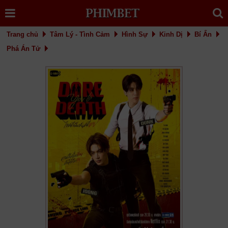
Trang chủ
Tâm Lý - Tình Cảm
Hình Sự
Kinh Dị
Bí Ẩn
Phá Án Tử