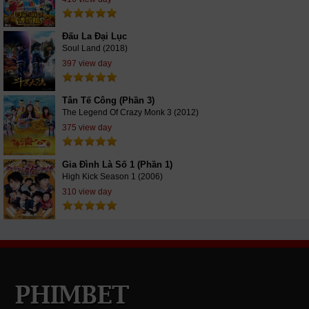
Đấu La Đại Lục
Soul Land (2018)
397 view day
Tân Tế Công (Phần 3)
The Legend Of Crazy Monk 3 (2012)
375 view day
Gia Đình Là Số 1 (Phần 1)
High Kick Season 1 (2006)
310 view day