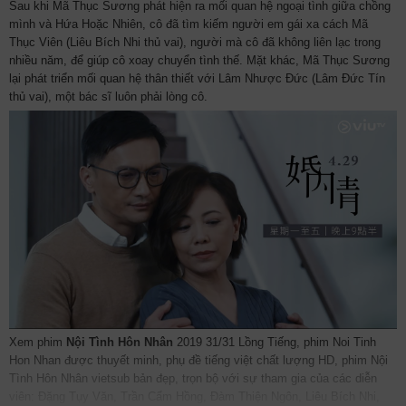
Sau khi Mã Thục Sương phát hiện ra mối quan hệ ngoại tình giữa chồng
mình và Hứa Hoặc Nhiên, cô đã tìm kiếm người em gái xa cách Mã
Thục Viên (Liêu Bích Nhi thủ vai), người mà cô đã không liên lạc trong
nhiều năm, để giúp cô xoay chuyển tình thế. Mặt khác, Mã Thục Sương
lại phát triển mối quan hệ thân thiết với Lâm Nhược Đức (Lâm Đức Tín
thủ vai), một bác sĩ luôn phải lòng cô.
Xem phim
Nội Tình Hôn Nhân
2019 31/31 Lồng Tiếng, phim Noi Tinh
Hon Nhan được thuyết minh, phụ đề tiếng việt chất lượng HD, phim Nội
Tình Hôn Nhân vietsub bản đẹp, trọn bộ với sự tham gia của các diễn
viên: Đặng Tụy Văn, Trần Cẩm Hồng, Đàm Thiện Ngôn, Liêu Bích Nhi,