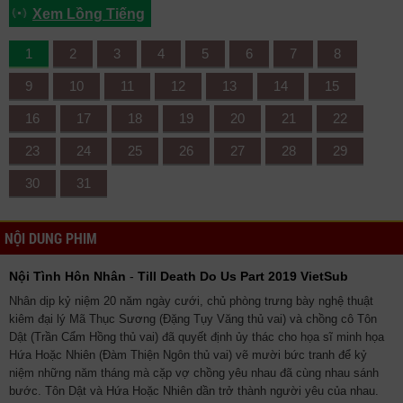
Xem Lồng Tiếng
1
2
3
4
5
6
7
8
9
10
11
12
13
14
15
16
17
18
19
20
21
22
23
24
25
26
27
28
29
30
31
NỘI DUNG PHIM
Nội Tình Hôn Nhân
-
Till Death Do Us Part 2019 VietSub
Nhân dịp kỷ niệm 20 năm ngày cưới, chủ phòng trưng bày nghệ thuật
kiêm đại lý Mã Thục Sương (Đặng Tụy Văng thủ vai) và chồng cô Tôn
Dật (Trần Cẩm Hồng thủ vai) đã quyết định ủy thác cho họa sĩ minh họa
Hứa Hoặc Nhiên (Đàm Thiện Ngôn thủ vai) vẽ mười bức tranh để kỷ
niệm những năm tháng mà cặp vợ chồng yêu nhau đã cùng nhau sánh
bước. Tôn Dật và Hứa Hoặc Nhiên dần trở thành người yêu của nhau.