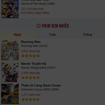
Secret of The Heart (1998)
212,126 lượt xem
Full 62/62 Lồng Tiếng
PHIM XEM NHIỀU
Ngày
Tuần
Tháng
Running Man
Running Man (2014)
1,837 view day
Naruto Truyền Kỳ
Naruto Shippuuden (2007)
1,560 view day
Thám tử Lừng Danh Conan
Detective Conan 2006 (1996)
1,271 view day