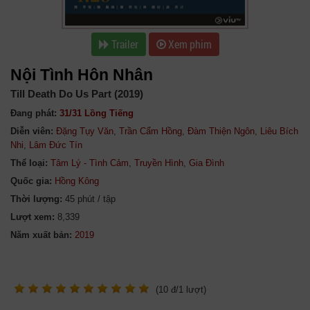
Trailer
Xem phim
Nội Tình Hôn Nhân
Till Death Do Us Part (2019)
Đang phát:
31/31 Lồng Tiếng
Diễn viên:
Đặng Tụy Văn
,
Trần Cẩm Hồng
,
Đàm Thiện Ngôn
,
Liêu Bích
Nhi
,
Lâm Đức Tín
Thể loại:
Tâm Lý - Tình Cảm
,
Truyền Hình
,
Gia Đình
Quốc gia:
Hồng Kông
Thời lượng:
45 phút / tập
Lượt xem:
8,339
Năm xuất bản:
(
10
đ/
1
lượt)