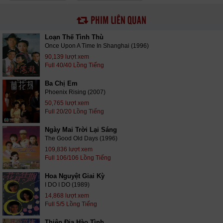
PHIM LIÊN QUAN
Loạn Thế Tình Thù
Once Upon A Time In Shanghai (1996)
90,139 lượt xem
Full 40/40 Lồng Tiếng
Ba Chị Em
Phoenix Rising (2007)
50,765 lượt xem
Full 20/20 Lồng Tiếng
Ngày Mai Trời Lại Sáng
The Good Old Days (1996)
109,836 lượt xem
Full 106/106 Lồng Tiếng
Hoa Nguyệt Giai Kỳ
I DO I DO (1989)
14,868 lượt xem
Full 5/5 Lồng Tiếng
Thiên Địa Hào Tình