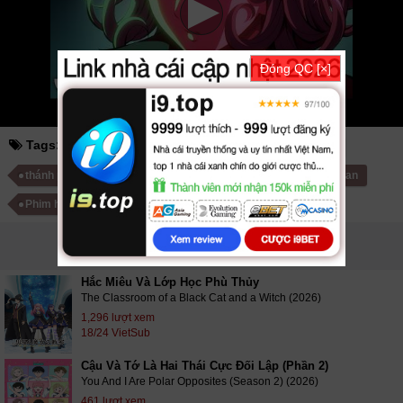
Hước, Viễn Tưởng, Khoa Học cập nhật phụ đề Vietsub nhanh nhất, xem
online nhanh nhất. Tải link fshare drive và download phim Nhất Quyền
Nhân (Phần 3) vtv HTV SCTV GOTV FullHD mới nhất. Mời các bạn đón
xem bộ phim
Nhất Quyền Nhân (Phần 3)
Full 12/12 VietSub + Lồng Tiếng
Đóng QC [×]
Tags:
nhất quyền nhân phần 3
nhất quyền nhân 3
thánh phồng tôm 3
one punch man 3
one-punch man
Phim hoạt hình
Phim Anime Nhật Bản
PHIM LIÊN QUAN
Hắc Miêu Và Lớp Học Phù Thủy
The Classroom of a Black Cat and a Witch (2026)
1,296 lượt xem
18/24 VietSub
Cậu Và Tớ Là Hai Thái Cực Đối Lập (Phần 2)
You And I Are Polar Opposites (Season 2) (2026)
461 lượt xem