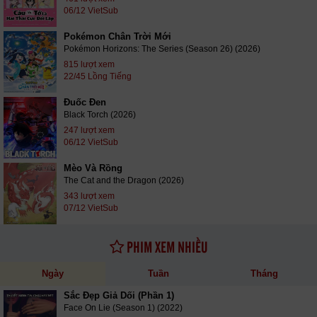
06/12 VietSub
Pokémon Chân Trời Mới
Pokémon Horizons: The Series (Season 26) (2026)
815 lượt xem
22/45 Lồng Tiếng
Đuốc Đen
Black Torch (2026)
247 lượt xem
06/12 VietSub
Mèo Và Rồng
The Cat and the Dragon (2026)
343 lượt xem
07/12 VietSub
PHIM XEM NHIỀU
Ngày
Tuần
Tháng
Sắc Đẹp Giả Dối (Phần 1)
Face On Lie (Season 1) (2022)