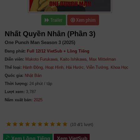
Trailer
Xem phim
Nhất Quyền Nhân (Phần 3)
One Punch Man Season 3 (2025)
Đang phát:
Full 12/12 VietSub + Lồng Tiếng
Diễn viên:
Makoto Furukawa
,
Kaito Ishikawa
,
Max Mittelman
Thể loại:
Hành Động
,
Hoạt Hình
,
Hài Hước
,
Viễn Tưởng
,
Khoa Học
Quốc gia:
Nhật Bản
Thời lượng:
24 phút / tập
Lượt xem:
3,787
Năm xuất bản:
(
10
đ/
1
lượt)
Xem Lồng Tiếng
Xem VietSub