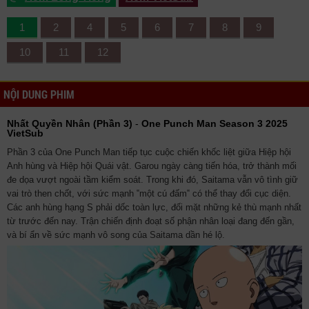
1
2
4
5
6
7
8
9
10
11
12
NỘI DUNG PHIM
Nhất Quyền Nhân (Phần 3)
-
One Punch Man Season 3 2025
VietSub
Phần 3 của One Punch Man tiếp tục cuộc chiến khốc liệt giữa Hiệp hội
Anh hùng và Hiệp hội Quái vật. Garou ngày càng tiến hóa, trở thành mối
đe dọa vượt ngoài tầm kiểm soát. Trong khi đó, Saitama vẫn vô tình giữ
vai trò then chốt, với sức mạnh ‟một cú đấm‟ có thể thay đổi cục diện.
Các anh hùng hạng S phải dốc toàn lực, đối mặt những kẻ thù mạnh nhất
từ trước đến nay. Trận chiến định đoạt số phận nhân loại đang đến gần,
và bí ẩn về sức mạnh vô song của Saitama dần hé lộ.