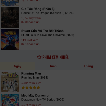
Tập 7 VietSub
Gia Tộc Rồng (Phần 3)
House Of The Dragon (Season 3) (2026)
1,657 lượt xem
07/08 VietSub
Stuart Cứu Vũ Trụ Bất Thành
Stuart Fails To Save The Universe (2026)
119 lượt xem
02/10 VietSub
PHIM XEM NHIỀU
Ngày
Tuần
Tháng
Running Man
Running Man (2014)
1,354 view day
Mèo Máy Doraemon
Doraemon New TV Series (2005)
1,075 view day