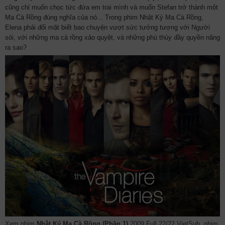
cũng chỉ muốn chọc tức đứa em trai mình và muốn Stefan trở thành một
Ma Cà Rồng đúng nghĩa của nó... Trong phim Nhật Ký Ma Cà Rồng,
Elena phải đối mặt biết bao chuyện vượt sức tưởng tượng với Người
sói, với những ma cà rồng xảo quyệt, và những phù thủy đầy quyền năng
ra sao?
Xem phim
Nhật Ký Ma Cà Rồng (Phần 1)
2009 Full 22/22 VietSub, phim