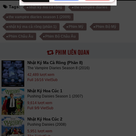
Tags:
nhật ký ma cà rồng
the vampire diaries
the vampire diaries season 1 (2009)
nhật ký ma cà rồng (phần 1)
Phim Mỹ
Phim Bộ Mỹ
Phim Châu Âu
Phim Bộ Châu Âu
PHIM LIÊN QUAN
Nhật Ký Ma Cà Rồng (Phần 8)
The Vampire Diaries Season 8 (2016)
42,489 lượt xem
Full 16/16 VietSub
Nhật Ký Hoa Cúc 1
Pushing Daisies Season 1 (2007)
9,614 lượt xem
Full 9/9 VietSub
Nhật Ký Hoa Cúc 2
Pushing Daisies (2008)
5,951 lượt xem