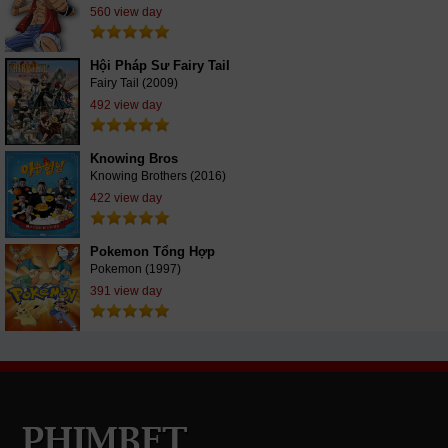
560 view day
Hội Pháp Sư Fairy Tail
Fairy Tail (2009)
492 view day
Knowing Bros
Knowing Brothers (2016)
422 view day
Pokemon Tổng Hợp
Pokemon (1997)
391 view day