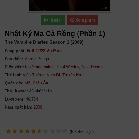
Trailer
Xem phim
Nhật Ký Ma Cà Rồng (Phần 1)
The Vampire Diaries Season 1 (2009)
Đang phát:
Full 22/22 VietSub
Đạo diễn:
Marcos Siega
Diễn viên:
Ian Somerhalder
,
Paul Wesley
,
Nina Dobrev
Thể loại:
Viễn Tưởng
,
Kinh Dị
,
Truyền Hình
Quốc gia:
Mỹ
,
Châu Âu
Thời lượng:
45 phút / tập
Lượt xem:
46,734
Năm xuất bản:
(
5.3
đ/
3
lượt)