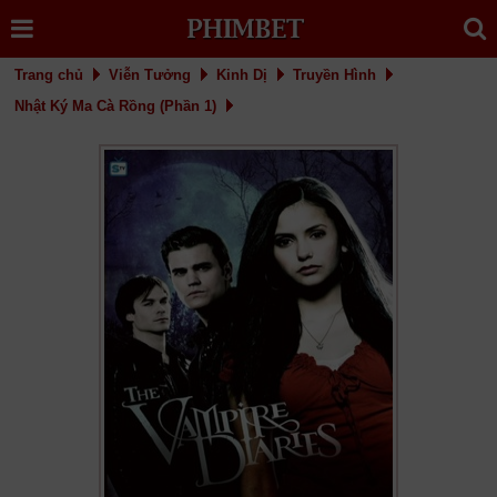
Trang chủ
Viễn Tưởng
Kinh Dị
Truyền Hình
Nhật Ký Ma Cà Rồng (Phần 1)