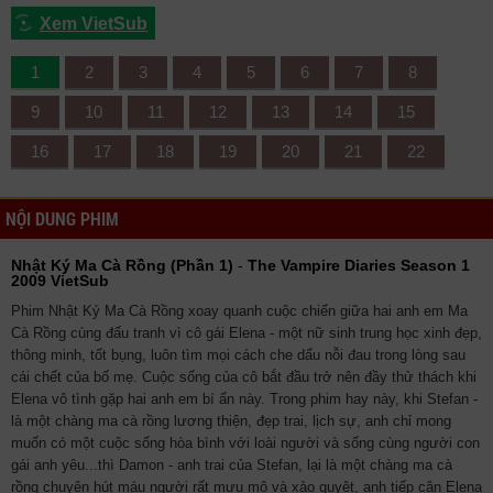
Xem VietSub
1
2
3
4
5
6
7
8
9
10
11
12
13
14
15
16
17
18
19
20
21
22
NỘI DUNG PHIM
Nhật Ký Ma Cà Rồng (Phần 1)
-
The Vampire Diaries Season 1
2009 VietSub
Phim Nhật Ký Ma Cà Rồng xoay quanh cuộc chiến giữa hai anh em Ma
Cà Rồng cùng đấu tranh vì cô gái Elena - một nữ sinh trung học xinh đẹp,
thông minh, tốt bụng, luôn tìm mọi cách che dấu nỗi đau trong lòng sau
cái chết của bố mẹ. Cuộc sống của cô bắt đầu trở nên đầy thử thách khi
Elena vô tình gặp hai anh em bí ẩn này. Trong phim hay này, khi Stefan -
là một chàng ma cà rồng lương thiện, đẹp trai, lịch sự, anh chỉ mong
muốn có một cuộc sống hòa bình với loài người và sống cùng người con
gái anh yêu...thì Damon - anh trai của Stefan, lại là một chàng ma cà
rồng chuyên hút máu người rất mưu mô và xảo quyệt, anh tiếp cận Elena