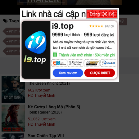
Đóng QC [×]
Tags:
ex machina
người máy trỗi dậy
Phim Mỹ
Phim Viễn Tưởng Mỹ
Phim Tâm Lý - Tình Cảm Mỹ
Phim Châu Âu
Phim Viễn Tưởng Châu Âu
Phim Tâm Lý - Tình Cảm Châu Âu
PHIM LIÊN QUAN
Kỵ Sỹ Xanh
The Green Knight (2021)
662 lượt xem
HD Thuyết Minh
Kẻ Cướp Lăng Mộ (Phần 3)
Tomb Raider (2018)
51,062 lượt xem
HD Thuyết Minh
Sao Chiến Tập VIII