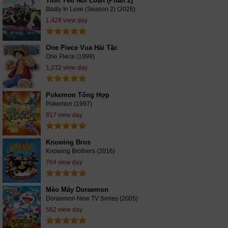
Tình Yêu Nổi Loạn (Phần 2)
Badly In Love (Season 2) (2026)
1,428 view day
One Piece Vua Hải Tặc
One Piece (1999)
1,232 view day
Pokemon Tổng Hợp
Pokemon (1997)
817 view day
Knowing Bros
Knowing Brothers (2016)
764 view day
Mèo Máy Doraemon
Doraemon New TV Series (2005)
562 view day