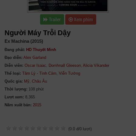
Trailer
Xem phim
Người Máy Trỗi Dậy
Ex Machina (2015)
Đang phát:
HD Thuyết Minh
Đạo diễn:
Alex Garland
Diễn viên:
Oscar Isaac
,
Domhnall Gleeson
,
Alicia Vikander
Thể loại:
Tâm Lý - Tình Cảm
,
Viễn Tưởng
Quốc gia:
Mỹ
,
Châu Âu
Thời lượng:
108 phút
Lượt xem:
8,365
Năm xuất bản:
(
0.0
đ/
0
lượt)