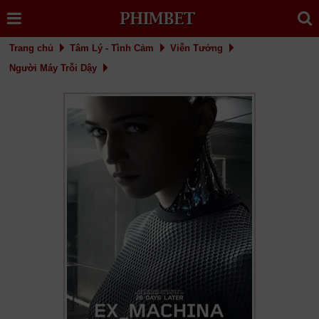
Trang chủ
Tâm Lý - Tình Cảm
Viễn Tưởng
Người Máy Trỗi Dậy