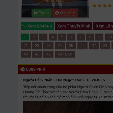
Trailer
Xem phim
Xem VietSub
Xem Thuyết Minh
Xem Lồn
1
2
3
4
5
6
7
8
9
10
21
22
23
24
25
26
27
28
40
41
42
43 - End
NỘI DUNG PHIM
Người Đàm Phán
-
The Negotiator 2018 VietSub
Tiếp nối thành công của bộ phim Người Phiên Dịch hợp
Hoàng Tử Thao với tên gọi Người Đàm Phán. Được coi
rất lớn từ phía khán giả màn ảnh nhỏ ngay từ khi mới 