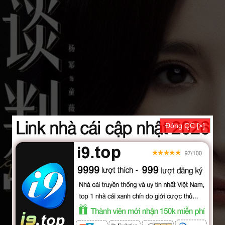
Đóng QC [×]