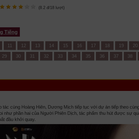
(
8.2
đ/
18
lượt)
g Tiếng
11
12
13
14
15
16
17
18
19
20
29
30
31
32
33
34
35
36
37
38
 tác cùng Hoàng Hiên, Dương Mịch tiếp tục với dự án tiếp theo cùn
 như phần hai của Người Phiên Dịch, tác phẩm thu hút được sự q
bắt đầu khởi quay.