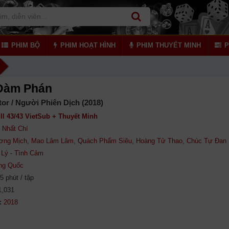
PHIM BỘ
PHIM HOẠT HÌNH
PHIM THUYẾT MINH
P
Đàm Phán
tor / Người Phiên Dịch (2018)
ll 43/43 VietSub + Thuyết Minh
 Nhất Chí
ơng Mịch
,
Mao Lâm Lâm
,
Quách Phẩm Siêu
,
Hoàng Tử Thao
,
Chúc Tự Đan
Lý - Tình Cảm
ng Quốc
5 phút / tập
1,031
: