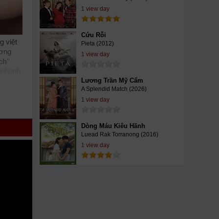
1 view day
Cứu Rỗi
g việt
Pieta (2012)
ương
1 view day
ch
"
bnhanh
iator,
Lương Trần Mỹ Cẩm
A Splendid Match (2026)
enhd
mehay
1 view day
uighe
ất,
Dòng Máu Kiêu Hãnh
Luead Rak Torranong (2016)
1 view day