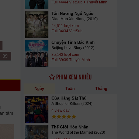
Full 44/44 VietSub + Thuyết Minh
Tân Nương Ngổ Ngáo
Diao Man Xin Niang (2010)
44,611 lượt xem
Full 34/34 VietSub
Chuyện Tình Bắc Kinh
Beijing Love Story (2012)
35,143 lượt xem
39
Full 39/39 Thuyết Minh
PHIM XEM NHIỀU
Ngày
Tuần
Tháng
Cửa Hàng Sát Thủ
A Shop for Killers (2024)
g
4 view day
uan tâm
Thế Giới Hôn Nhân
The World of the Married (2020)