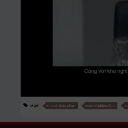
Tags:
người đàm phán
người phiên dịch