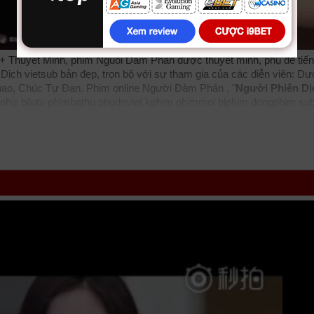
 + Thuyết Minh, phim Nguoi Dam Phan được thuyết minh, phụ đề tiến
ch vietsub bản đẹp, trọn bộ với sự tham gia của các diễn viên: D
o, Chúc Tự Đan. Phim online Người Đàm Phán , "
Người Phiên Dị
m như
bilutv
phimbathu
phudeviet
kphim
phimmoi
biphim
dongphim
su
Người Phiên Dịch, Dương Mịch, Người Đàm Phán 2018, The Negot
g
thichxemphim
xemphimxua
phimdinhcao
hdonline
xuongphim
thuvi
zz The Negotiator 2018
tvhay
phimhay
az
hdvietnam
phimonline
ani
motphim
phimnhanh
thegioiphim
motchill
ssphim
phimnet
luotphim
v
. Thể loại phim: Tâm Lý - Tình Cảm cập nhật phụ đề Vietsub nhanh nh
wnload phim Người Đàm Phán - Người Phiên Dịch vtv HTV SCTV GOTV
i Đàm Phán
Full 43/43 VietSub + Thuyết Minh