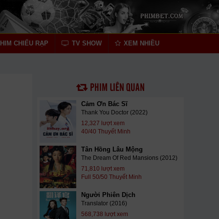
HIM CHIẾU RẠP
TV SHOW
XEM NHIỀU
PHIM LIÊN QUAN
Cảm Ơn Bác Sĩ
Thank You Doctor (2022)
12,327 lượt xem
40/40 Thuyết Minh
Tân Hồng Lâu Mộng
The Dream Of Red Mansions (2012)
71,810 lượt xem
Full 50/50 Thuyết Minh
Người Phiên Dịch
Translator (2016)
568,738 lượt xem