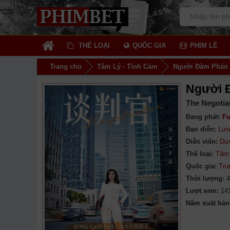
THỂ LOẠI
QUỐC GIA
PHIM LẺ
Trang chủ
Tâm Lý - Tình Cảm
Người Đàm Phán
Người 
The Negotia
Đang phát:
Fu
Đạo diễn:
Lưu
Diễn viên:
Dư
Thể loại:
Tâm 
Quốc gia:
Tru
Thời lượng:
4
Lượt xem:
14
Năm xuất bản