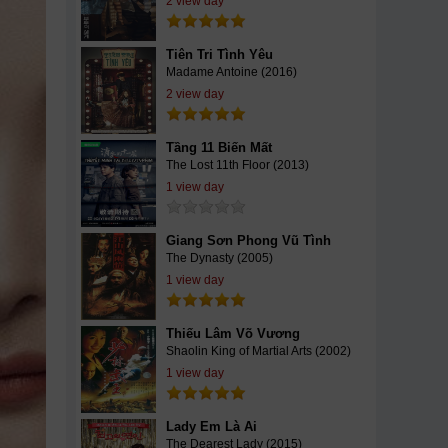
2 view day
Tiên Tri Tình Yêu
Madame Antoine (2016)
2 view day
Tầng 11 Biến Mất
The Lost 11th Floor (2013)
1 view day
Giang Sơn Phong Vũ Tình
The Dynasty (2005)
1 view day
Thiếu Lâm Võ Vương
Shaolin King of Martial Arts (2002)
1 view day
Lady Em Là Ai
The Dearest Lady (2015)