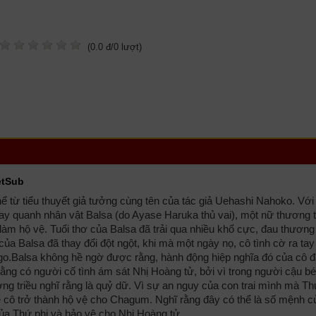
(
0.0
đ/
0
lượt)
etSub
từ tiểu thuyết giả tưởng cùng tên của tác giả Uehashi Nahoko. Với 
oay quanh nhân vật Balsa (do Ayase Haruka thủ vai), một nữ thương 
àm hộ vệ. Tuổi thơ của Balsa đã trải qua nhiều khổ cực, đau thương
ủa Balsa đã thay đổi đột ngột, khi mà một ngày nọ, cô tình cờ ra ta
.Balsa không hề ngờ được rằng, hành động hiệp nghĩa đó của cô đ
 rằng có người cố tình ám sát Nhị Hoàng tử, bởi vì trong người cậu bé
g triều nghĩ rằng là quỷ dữ. Vì sự an nguy của con trai mình mà Th
cô trở thành hộ vệ cho Chagum. Nghĩ rằng đây có thể là số mệnh c
của Thứ phi và bảo vệ cho Nhị Hoàng tử.