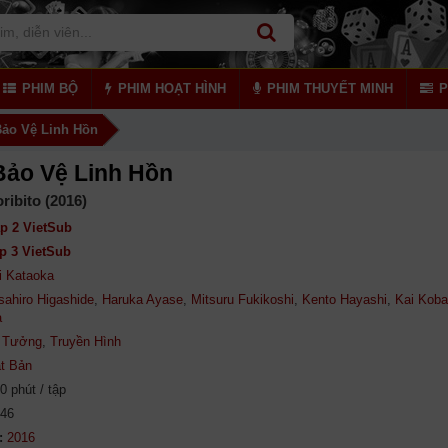
PHIM BỘ
PHIM HOẠT HÌNH
PHIM THUYẾT MINH
P
ảo Vệ Linh Hồn
Bảo Vệ Linh Hồn
ribito (2016)
p 2 VietSub
p 3 VietSub
ji Kataoka
ahiro Higashide
,
Haruka Ayase
,
Mitsuru Fukikoshi
,
Kento Hayashi
,
Kai Koba
a
 Tưởng
,
Truyền Hình
t Bản
0 phút / tập
646
: