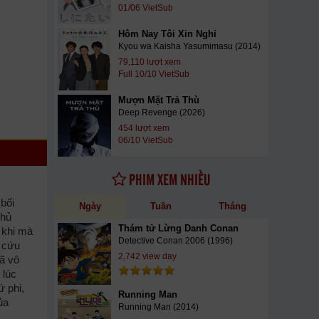
01/06 VietSub
Hôm Nay Tôi Xin Nghỉ
Kyou wa Kaisha Yasumimasu (2014)
79,110 lượt xem
Full 10/10 VietSub
Mượn Mặt Trả Thù
Deep Revenge (2026)
454 lượt xem
06/10 VietSub
PHIM XEM NHIỀU
bối
Ngày
Tuần
Tháng
thủ
Thám tử Lừng Danh Conan
 khi mà
Detective Conan 2006 (1996)
y cứu
2,742 view day
ã vô
 lúc
ứ phi,
Running Man
ủa
Running Man (2014)