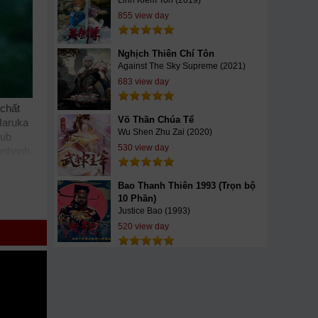
Linh Kiem Ton (2019)
855 view day
Nghịch Thiên Chí Tôn
Against The Sky Supreme (2021)
683 view day
 chất
Võ Thần Chúa Tể
Haruka
Wu Shen Zhu Zai (2020)
Sub
530 view day
bnhanh
oribito
ingtv
Bao Thanh Thiên 1993 (Trọn bộ
imbo
10 Phần)
pphim
Justice Bao (1993)
, xem
520 view day
 Mời