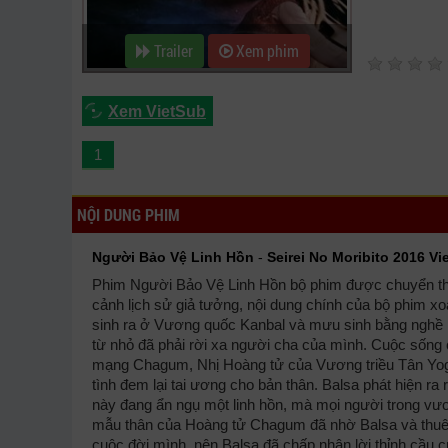
Trailer
Xem phim
Xem VietSub
1
NỘI DUNG PHIM
Người Bảo Vệ Linh Hồn
-
Seirei No Moribito 2016 Vi
Phim Người Bảo Vệ Linh Hồn bộ phim được chuyển thể 
cảnh lịch sử giả tưởng, nội dung chính của bộ phim x
sinh ra ở Vương quốc Kanbal và mưu sinh bằng nghề l
từ nhỏ đã phải rời xa người cha của mình. Cuộc sống c
mạng Chagum, Nhị Hoàng tử của Vương triều Tân Yogo
tình đem lại tai ương cho bản thân. Balsa phát hiện ra
này đang ẩn ngụ một linh hồn, mà mọi người trong vươn
mẫu thân của Hoàng tử Chagum đã nhờ Balsa và thuê 
cuộc đời mình, nên Balsa đã chấp nhận lời thỉnh cầu 