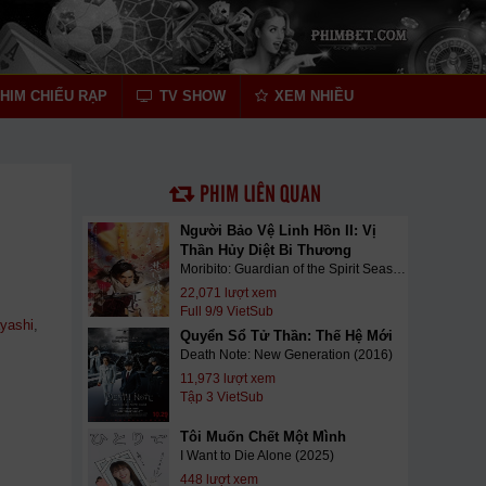
HIM CHIẾU RẠP
TV SHOW
XEM NHIỀU
PHIM LIÊN QUAN
Người Bảo Vệ Linh Hồn II: Vị
Thần Hủy Diệt Bi Thương
Moribito: Guardian of the Spirit Season 2 (2017)
22,071 lượt xem
Full 9/9 VietSub
yashi
,
Quyển Sổ Tử Thần: Thế Hệ Mới
Death Note: New Generation (2016)
11,973 lượt xem
Tập 3 VietSub
Tôi Muốn Chết Một Mình
I Want to Die Alone (2025)
448 lượt xem