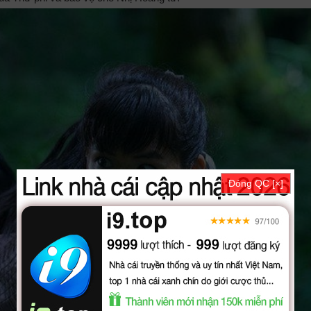
Đóng QC [×]