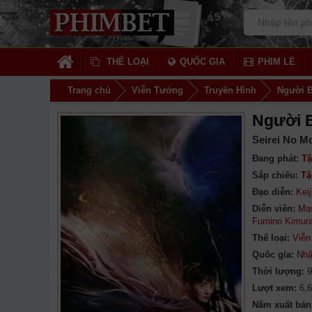
THỂ LOẠI
QUỐC GIA
PHIM LẺ
Trang chủ
Viễn Tưởng
Truyền Hình
Người B
Người 
Seirei No Mo
Đang phát:
Tậ
Sắp chiếu:
Tậ
Đạo diễn:
Kei
Diễn viên:
Mas
Fumino Kimur
Thể loại:
Viễn
Quốc gia:
Nhậ
Thời lượng:
9
Lượt xem:
6,
Năm xuất bản