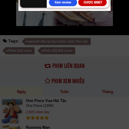
cập nhật phụ đề Vietsub nhanh nhất, xem online nhanh nhất. Tải link
fshare drive và download phim Ngoảnh Đầu Lại Lau Nước Mắt Cho Cậu
vtv HTV SCTV GOTV FullHD mới nhất. Mời các bạn đón xem bộ phim
Ngoảnh Đầu Lại Lau Nước Mắt Cho Cậu
12/12 VietSub
Tags:
ngoảnh đầu lại lau nước mắt cho cậu
Phim Đài Loan
Phim Bộ Đài Loan
PHIM LIÊN QUAN
PHIM XEM NHIỀU
Ngày
Tuần
Tháng
One Piece Vua Hải Tặc
One Piece (1999)
2,605 view day
Running Man