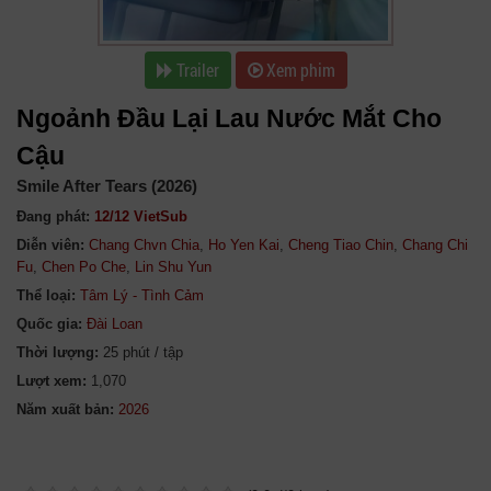
Trailer
Xem phim
Ngoảnh Đầu Lại Lau Nước Mắt Cho
Cậu
Smile After Tears (2026)
Đang phát:
12/12 VietSub
Diễn viên:
Chang Chvn Chia
,
Ho Yen Kai
,
Cheng Tiao Chin
,
Chang Chi
Fu
,
Chen Po Che
,
Lin Shu Yun
Thể loại:
Tâm Lý - Tình Cảm
Quốc gia:
Đài Loan
Thời lượng:
25 phút / tập
Lượt xem:
1,070
Năm xuất bản: