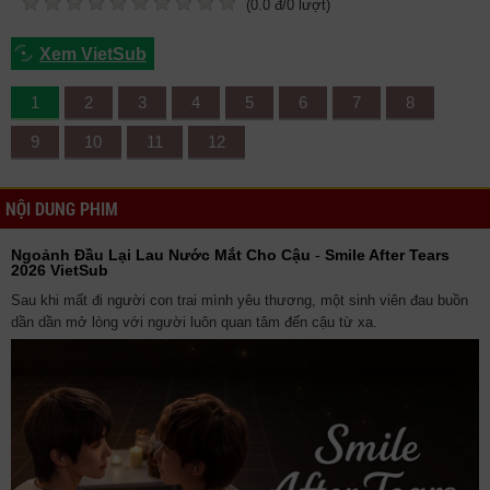
(
0.0
đ/
0
lượt)
Xem VietSub
1
2
3
4
5
6
7
8
9
10
11
12
NỘI DUNG PHIM
Ngoảnh Đầu Lại Lau Nước Mắt Cho Cậu
-
Smile After Tears
2026 VietSub
Sau khi mất đi người con trai mình yêu thương, một sinh viên đau buồn
dần dần mở lòng với người luôn quan tâm đến cậu từ xa.