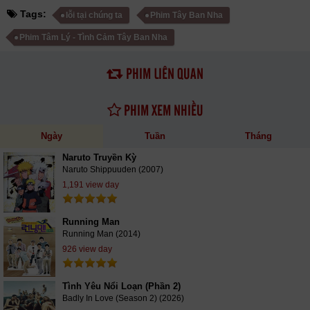
Tags:
lỗi tại chúng ta
Phim Tây Ban Nha
Phim Tâm Lý - Tình Cảm Tây Ban Nha
PHIM LIÊN QUAN
PHIM XEM NHIỀU
Ngày
Tuần
Tháng
Naruto Truyền Kỳ
Naruto Shippuuden (2007)
1,191 view day
Running Man
Running Man (2014)
926 view day
Tình Yêu Nổi Loạn (Phần 2)
Badly In Love (Season 2) (2026)