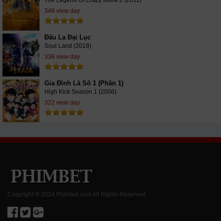
349 view day
Đấu La Đại Lục
Soul Land (2018)
338 view day
Gia Đình Là Số 1 (Phần 1)
High Kick Season 1 (2006)
322 view day
Copyright ® 2024 Phimbet.com All Rights Reserved.