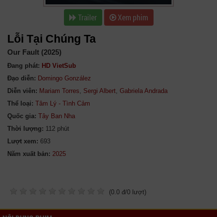
Trailer
Xem phim
Lỗi Tại Chúng Ta
Our Fault (2025)
Đang phát:
HD VietSub
Đạo diễn:
Domingo González
Diễn viên:
Mariam Torres
,
Sergi Albert
,
Gabriela Andrada
Thể loại:
Tâm Lý - Tình Cảm
Quốc gia:
Tây Ban Nha
Thời lượng:
112 phút
Lượt xem:
693
Năm xuất bản:
(
0.0
đ/
0
lượt)