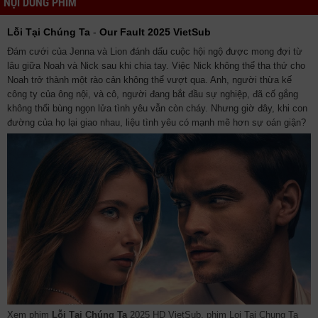
NỘI DUNG PHIM
Lỗi Tại Chúng Ta
-
Our Fault 2025 VietSub
Đám cưới của Jenna và Lion đánh dấu cuộc hội ngộ được mong đợi từ
lâu giữa Noah và Nick sau khi chia tay. Việc Nick không thể tha thứ cho
Noah trở thành một rào cản không thể vượt qua. Anh, người thừa kế
công ty của ông nội, và cô, người đang bắt đầu sự nghiệp, đã cố gắng
không thổi bùng ngọn lửa tình yêu vẫn còn cháy. Nhưng giờ đây, khi con
đường của họ lại giao nhau, liệu tình yêu có mạnh mẽ hơn sự oán giận?
Xem phim
Lỗi Tại Chúng Ta
2025 HD VietSub, phim Loi Tai Chung Ta