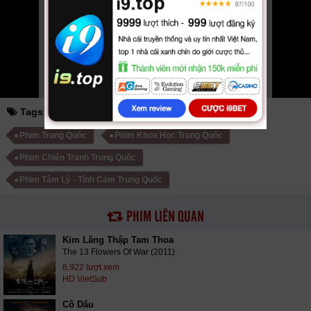
fshare drive và download phim Kim Lăng Thập Nhị Thoa vtv HTV SCTV
GOTV FullHD mới nhất. Mời các bạn đón xem bộ phim
Kim Lăng Thập
Nhị Thoa
VietSub
Tags:
kim lăng thập nhị thoa
the flowers of war
Phim Trung Quốc
Phim Khoa Học Trung Quốc
Phim Chiến Tranh Trung Quốc
Phim Tâm Lý - Tình Cảm Trung Quốc
PHIM LIÊN QUAN
Kim Lăng Thập Tam Thoa
The 13 Flowers Of War (2011)
8,922 lượt xem
HD VietSub
Cô Dâu