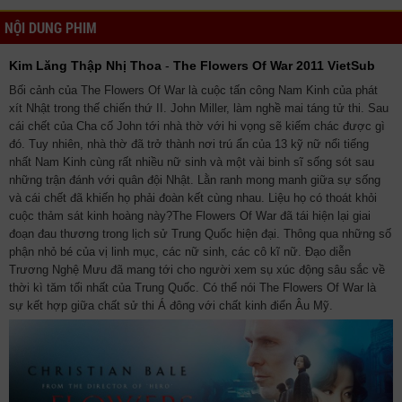
NỘI DUNG PHIM
Kim Lăng Thập Nhị Thoa
-
The Flowers Of War 2011 VietSub
Bối cảnh của The Flowers Of War là cuộc tấn công Nam Kinh của phát
xít Nhật trong thế chiến thứ II. John Miller, làm nghề mai táng tử thi. Sau
cái chết của Cha cố John tới nhà thờ với hi vọng sẽ kiếm chác được gì
đó. Tuy nhiên, nhà thờ đã trở thành nơi trú ẩn của 13 kỹ nữ nổi tiếng
nhất Nam Kinh cùng rất nhiều nữ sinh và một vài binh sĩ sống sót sau
những trận đánh với quân đội Nhật. Lằn ranh mong manh giữa sự sống
và cái chết đã khiến họ phải đoàn kết cùng nhau. Liệu họ có thoát khỏi
cuộc thảm sát kinh hoàng này?The Flowers Of War đã tái hiện lại giai
đoạn đau thương trong lịch sử Trung Quốc hiện đại. Thông qua những số
phận nhỏ bé của vị linh mục, các nữ sinh, các cô kĩ nữ. Đạo diễn
Trương Nghệ Mưu đã mang tới cho người xem sụ xúc động sâu sắc về
thời kì tăm tối nhất của Trung Quốc. Có thể nói The Flowers Of War là
sự kết hợp giữa chất sử thi Á đông với chất kinh điển Âu Mỹ.