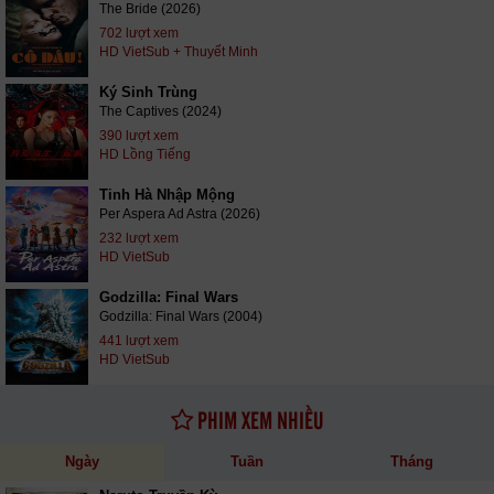
The Bride (2026)
702 lượt xem
HD VietSub + Thuyết Minh
Ký Sinh Trùng
The Captives (2024)
390 lượt xem
HD Lồng Tiếng
Tinh Hà Nhập Mộng
Per Aspera Ad Astra (2026)
232 lượt xem
HD VietSub
Godzilla: Final Wars
Godzilla: Final Wars (2004)
441 lượt xem
HD VietSub
PHIM XEM NHIỀU
Ngày
Tuần
Tháng