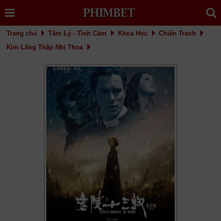
Trang chủ
Tâm Lý - Tình Cảm
Khoa Học
Chiến Tranh
Kim Lăng Thập Nhị Thoa