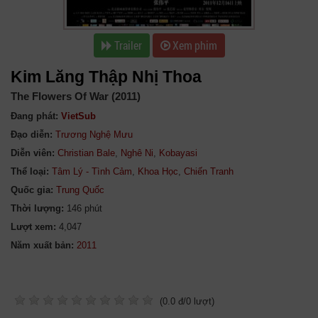
Trailer
Xem phim
Kim Lăng Thập Nhị Thoa
The Flowers Of War (2011)
Đang phát:
VietSub
Đạo diễn:
Trương Nghệ Mưu
Diễn viên:
Christian Bale
,
Nghê Ni
,
Kobayasi
Thể loại:
Tâm Lý - Tình Cảm
,
Khoa Học
,
Chiến Tranh
Quốc gia:
Trung Quốc
Thời lượng:
146 phút
Lượt xem:
4,047
Năm xuất bản:
(
0.0
đ/
0
lượt)