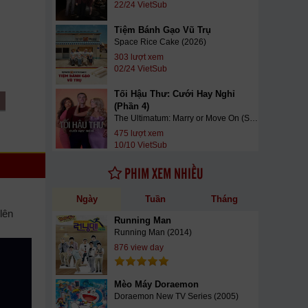
22/24 VietSub
Tiệm Bánh Gạo Vũ Trụ
Space Rice Cake (2026)
303 lượt xem
02/24 VietSub
Tối Hậu Thư: Cưới Hay Nghỉ
(Phần 4)
The Ultimatum: Marry or Move On (Season 4) (2026)
475 lượt xem
10/10 VietSub
PHIM XEM NHIỀU
Ngày
Tuần
Tháng
lên
Running Man
Running Man (2014)
876 view day
Mèo Máy Doraemon
Doraemon New TV Series (2005)