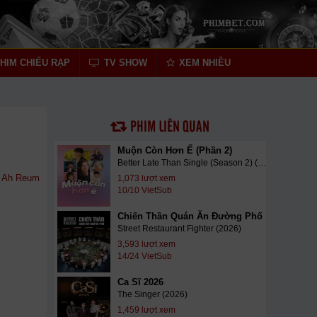
HIM CHIẾU RẠP
TV SHOW
XEM NHIỀU
PHIM LIÊN QUAN
Muộn Còn Hơn Ế (Phần 2)
Better Late Than Single (Season 2) (2026)
 Ah Reum
1,073 lượt xem
10/10 VietSub
Chiến Thần Quán Ăn Đường Phố
Street Restaurant Fighter (2026)
3,593 lượt xem
14/24 VietSub
Ca Sĩ 2026
The Singer (2026)
1,459 lượt xem