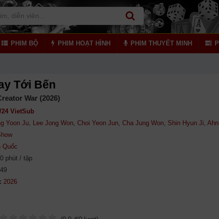
PHIM BỘ
PHIM HOẠT HÌNH
PHIM THUYẾT MINH
P
Slay Tới Bến
 Creator War (2026)
/24 VietSub
g Yoon Ju
,
Lee Jong Won
,
Choi Yeon Jun
,
Cha Jung Won
,
Shin Hyun Ji
,
Ahn
Show
 Quốc
0 phút / tập
349
: