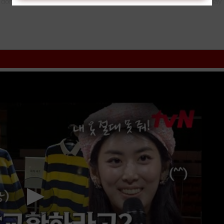
dongphim
subnhanh
nguonphim
xemphimvn
dongphymtv Kill It Slay
 2026, Kill It Style Creator War, Kill It Style Creator War 2026, Kill It S
mxua
phimdinhcao
hdonline
xuongphim
thuvienhd
movie zingtv fptpla
ator War 2026
tvhay
phimhay
az
hdvietnam
phimonline
animehay
phim
m
phimnhanh
thegioiphim
motchill
ssphim
phimnet
luotphim
vuighe
ho
i phim: TV Show cập nhật phụ đề Vietsub nhanh nhất, xem online nhan
 Tới Bến vtv HTV SCTV GOTV FullHD mới nhất. Mời các bạn đón xem b