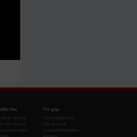
mBet.Net
Trợ giúp
u khoản sử dụng
Liên hệ Quảng cáo
h sách riêng tư
Yêu cầu phim
u nại bản quyền
Copyright Notification
 thiệu
phimmoi