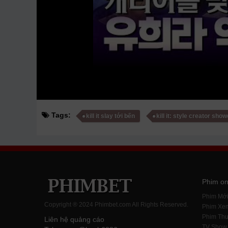
Tags:
kill it slay tới bến
kill it: style creator sh
Phim on
Phim Mớ
Copyright ® 2024 Phimbet.com All Rights Reserved.
Phim Xe
Phim Thu
Liên hệ quảng cáo
TV Show