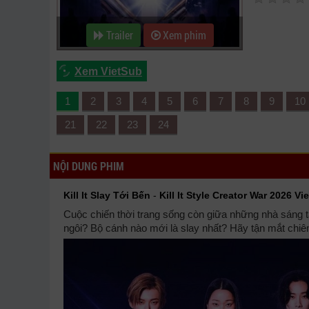
Trailer
Xem phim
Xem VietSub
1
2
3
4
5
6
7
8
9
10
21
22
23
24
NỘI DUNG PHIM
Kill It Slay Tới Bến
-
Kill It Style Creator War 2026 Vi
Cuộc chiến thời trang sống còn giữa những nhà sáng 
ngôi? Bộ cánh nào mới là slay nhất? Hãy tận mắt chi