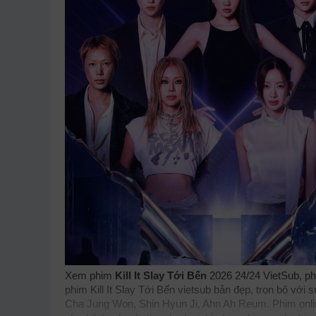
Xem phim
Kill It Slay Tới Bến
2026 24/24 VietSub, phi
phim Kill It Slay Tới Bến vietsub bản đẹp, trọn bộ vớ
Cha Jung Won, Shin Hyun Ji, Ahn Ah Reum. Phim online