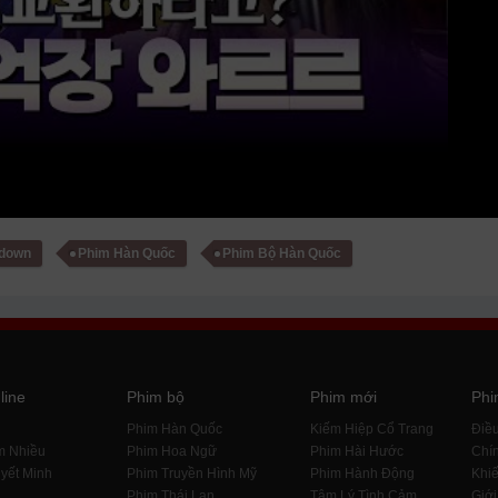
owdown
Phim Hàn Quốc
Phim Bộ Hàn Quốc
line
Phim bộ
Phim mới
Phi
i
Phim Hàn Quốc
Kiếm Hiệp Cổ Trang
Điề
m Nhiều
Phim Hoa Ngữ
Phim Hài Hước
Chín
yết Minh
Phim Truyền Hình Mỹ
Phim Hành Động
Khiế
Phim Thái Lan
Tâm Lý Tình Cảm
Giới