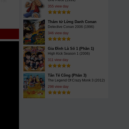
One Piece (1999)
 Tới
tyle
355 view day
y
bo
Thám tử Lừng Danh Conan
pphim
Detective Conan 2006 (1996)
h nhất.
346 view day
ộ phim
Gia Đình Là Số 1 (Phần 1)
High Kick Season 1 (2006)
311 view day
Tân Tế Công (Phần 3)
The Legend Of Crazy Monk 3 (2012)
298 view day