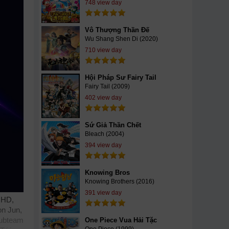
748 view day
Vô Thượng Thần Đế
Wu Shang Shen Di (2020)
710 view day
Hội Pháp Sư Fairy Tail
Fairy Tail (2009)
402 view day
Sứ Giả Thần Chết
Bleach (2004)
394 view day
Knowing Bros
Knowing Brothers (2016)
391 view day
g HD,
on Jun,
subteam
One Piece Vua Hải Tặc