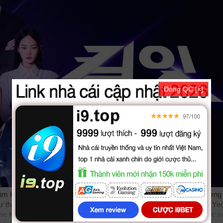
Đóng QC [×]
m Kill It Slay Toi Ben được thuyết minh, phụ đề tiếng việt chất lượn
i sự tham gia của các diễn viên: Jang Yoon Ju, Lee Jong Won, Choi Ye
 Kill It Slay Tới Bến được vietsub thuyết minh Lồng tiếng bởi các 