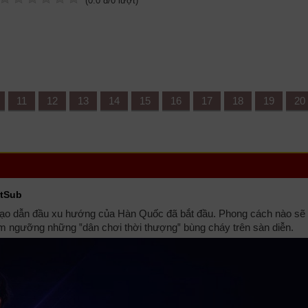
(
0.0
đ/
0
lượt)
11
12
13
14
15
16
17
18
19
20
etSub
tạo dẫn đầu xu hướng của Hàn Quốc đã bắt đầu. Phong cách nào sẽ 
êm ngưỡng những ‟dân chơi thời thượng‟ bùng cháy trên sàn diễn.