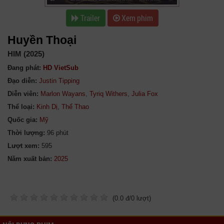
Trailer
Xem phim
Huyền Thoại
HIM (2025)
Đang phát:
HD VietSub
Đạo diễn:
Justin Tipping
Diễn viên:
Marlon Wayans
,
Tyriq Withers
,
Julia Fox
Thể loại:
Kinh Dị
,
Thể Thao
Quốc gia:
Mỹ
Thời lượng:
96 phút
Lượt xem:
595
Năm xuất bản:
(
0.0
đ/
0
lượt)