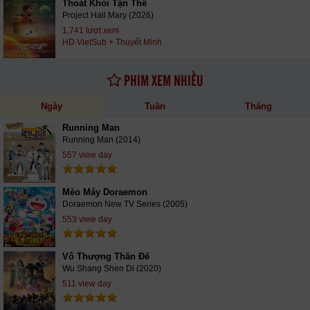
Thoát Khỏi Tận Thế
Project Hail Mary (2026)
1,741 lượt xem
HD VietSub + Thuyết Minh
PHIM XEM NHIỀU
Ngày
Tuần
Tháng
Running Man
Running Man (2014)
557 view day
Mèo Máy Doraemon
Doraemon New TV Series (2005)
553 view day
Vô Thượng Thần Đế
Wu Shang Shen Di (2020)
511 view day