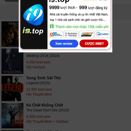
PHIM LIÊN QUAN
Ngã Rẽ Tử Thần 5
Wrong Turn 5: Bloodlines (2012)
17,623 lượt xem
HD VietSub
Nỗi Ám Ảnh
Wildling 2018 (2018)
4,350 lượt xem
HD VietSub
Song Sinh Sát Thủ
Legend (2015)
11,455 lượt xem
HD Thuyết Minh
Kẻ Chết Không Chết
The Dead Don't Die (2019)
6,569 lượt xem
HD Thuyết Minh + VietSub