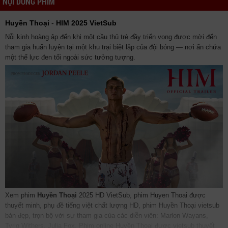
NỘI DUNG PHIM
Huyền Thoại
-
HIM 2025 VietSub
Nỗi kinh hoàng ập đến khi một cầu thủ trẻ đầy triển vọng được mời đến
tham gia huấn luyện tại một khu trại biệt lập của đội bóng — nơi ẩn chứa
một thế lực đen tối ngoài sức tưởng tượng.
Xem phim
Huyền Thoại
2025 HD VietSub, phim Huyen Thoai được
thuyết minh, phụ đề tiếng việt chất lượng HD, phim Huyền Thoại vietsub
bản đẹp, trọn bộ với sự tham gia của các diễn viên: Marlon Wayans,
Tyriq Withers, Julia Fox. Phim online Huyền Thoại được vietsub thuyết