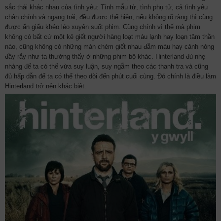
sắc thái khác nhau của tình yêu: Tình mẫu tử, tình phụ tử, cả tình yêu
chân chính và ngang trái, đều được thể hiện, nếu không rõ ràng thì cũng
được ẩn giấu khéo léo xuyên suốt phim. Cũng chính vì thế mà phim
không có bất cứ một kẻ giết người hàng loạt máu lạnh hay loạn tâm thần
nào, cũng không có những màn chém giết nhau đẫm máu hay cảnh nóng
đầy rẫy như ta thường thấy ở những phim bộ khác. Hinterland đủ nhẹ
nhàng để ta có thể vừa suy luận, suy ngẫm theo các thanh tra và cũng
đủ hấp dẫn để ta có thể theo dõi đến phút cuối cùng. Đó chính là điều làm
Hinterland trở nên khác biệt.