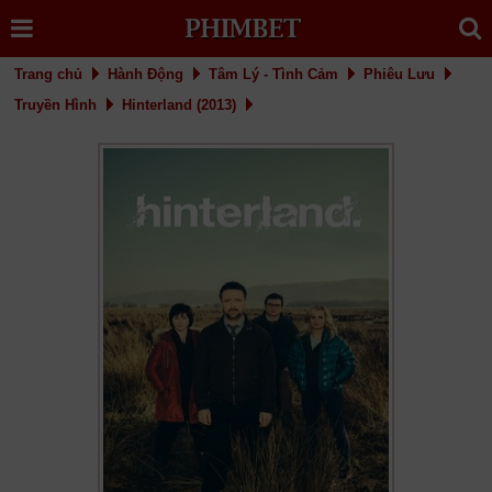
Trang chủ
Hành Động
Tâm Lý - Tình Cảm
Phiêu Lưu
Truyền Hình
Hinterland (2013)