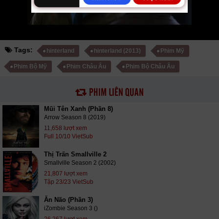
Tags:
hinterland
hinterland (2013)
Phim Mỹ
Phim Bộ Mỹ
Phim Châu Âu
Phim Bộ Châu Âu
PHIM LIÊN QUAN
Mũi Tên Xanh (Phần 8)
Arrow Season 8 (2019)
11,658 lượt xem
Full 10/10 VietSub
Thị Trấn Smallville 2
Smallville Season 2 (2002)
21,807 lượt xem
Tập 23/23 VietSub
Ăn Não (Phần 3)
iZombie Season 3 ()