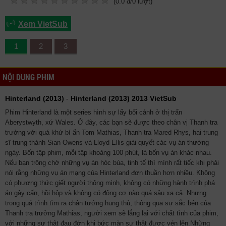
(
0.0
đ/
0
lượt)
Xem VietSub
1
2
3
NỘI DUNG PHIM
Hinterland (2013)
-
Hinterland (2013) 2013 VietSub
Phim Hinterland là một series hình sự lấy bối cảnh ở thị trấn
Aberystwyth, xứ Wales. Ở đây, các bạn sẽ được theo chân vị Thanh tra
trưởng với quá khứ bí ẩn Tom Mathias, Thanh tra Mared Rhys, hai trung
sĩ trung thành Sian Owens và Lloyd Ellis giải quyết các vụ án thường
ngày. Bốn tập phim, mỗi tập khoảng 100 phút, là bốn vụ án khác nhau.
Nếu bạn trông chờ những vụ án hóc búa, tinh tế thì mình rất tiếc khi phải
nói rằng những vụ án mạng của Hinterland đơn thuần hơn nhiều. Không
có phương thức giết người thông minh, không có những hành trình phá
án gây cấn, hồi hộp và không có động cơ nào quá sâu xa cả. Nhưng
trong quá trình tìm ra chân tướng hung thủ, thông qua sự sắc bén của
Thanh tra trưởng Mathias, người xem sẽ lắng lại với chất tình của phim,
với những sự thật đau đớn khi bức màn sự thật được vén lên.Những