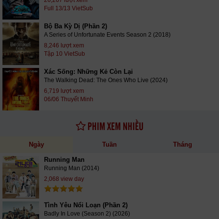
26,267 lượt xem
Full 13/13 VietSub
Bộ Ba Kỳ Dị (Phần 2)
A Series of Unfortunate Events Season 2 (2018)
8,246 lượt xem
Tập 10 VietSub
Xác Sống: Những Kẻ Còn Lại
The Walking Dead: The Ones Who Live (2024)
6,719 lượt xem
06/06 Thuyết Minh
PHIM XEM NHIỀU
Ngày
Tuần
Tháng
Running Man
Running Man (2014)
2,068 view day
Tình Yêu Nổi Loạn (Phần 2)
Badly In Love (Season 2) (2026)