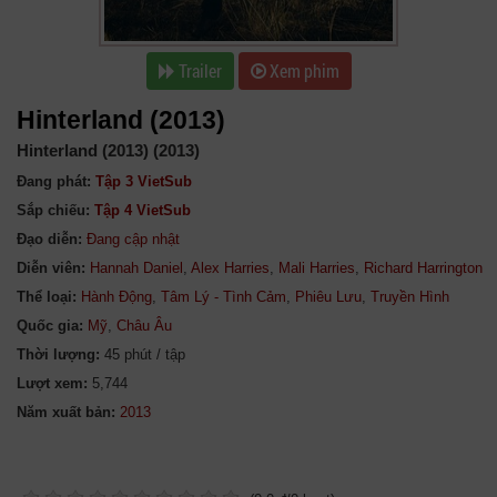
Trailer
Xem phim
Hinterland (2013)
Hinterland (2013) (2013)
Đang phát:
Tập 3 VietSub
Sắp chiếu:
Tập 4 VietSub
Đạo diễn:
Đang cập nhật
Diễn viên:
Hannah Daniel
,
Alex Harries
,
Mali Harries
,
Richard Harrington
Thể loại:
Hành Động
,
Tâm Lý - Tình Cảm
,
Phiêu Lưu
,
Truyền Hình
Quốc gia:
Mỹ
,
Châu Âu
Thời lượng:
45 phút / tập
Lượt xem:
5,744
Năm xuất bản: