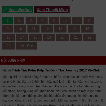
Xem VietSub
Xem Thuyết Minh
1
2
3
4
5
6
7
8
9
10
11
12
13
14
15
16
17
18
19
20
21
22
23
24 - End
NỘI DUNG PHIM
Hành Trình Tìm Kiếm Kiếp Trước
-
The Journey 2017 VietSub
Một người từ nhỏ đã sống ở một nơi bí ẩn, theo học linh thuật với một vị
sư phó bí ẩn. Bà ta có thể nhìn thấu quá khứ, hiện tại thậm chí là tương
lai của tất cả mọi người trên thế gian. Bà ta có thể đưa bạn đến những
đất nước, những vùng đất khác nhau. Nếu như muốn có một cuộc hành
trình thần kỳ, bạn không cần phải bất chấp tính mạng, linh hồn, gia tài
hay sức khỏe, chỉ cần 1 giọt nước mắt. Một giọt nước mắt chân thành là
có thể tìm được nhân duyên kiếp trước, hóa giải khổ nạn của kiếp này.