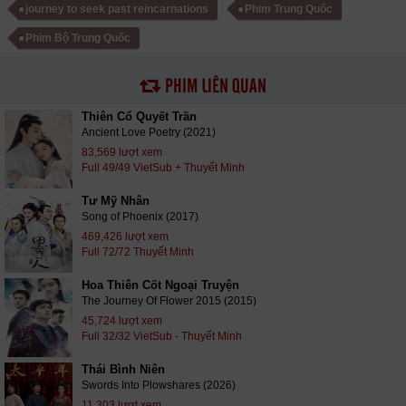
journey to seek past reincarnations
Phim Trung Quốc
Phim Bộ Trung Quốc
PHIM LIÊN QUAN
Thiên Cổ Quyết Trần
Ancient Love Poetry (2021)
83,569 lượt xem
Full 49/49 VietSub + Thuyết Minh
Tư Mỹ Nhân
Song of Phoenix (2017)
469,426 lượt xem
Full 72/72 Thuyết Minh
Hoa Thiên Cốt Ngoại Truyện
The Journey Of Flower 2015 (2015)
45,724 lượt xem
Full 32/32 VietSub - Thuyết Minh
Thái Bình Niên
Swords Into Plowshares (2026)
11,303 lượt xem