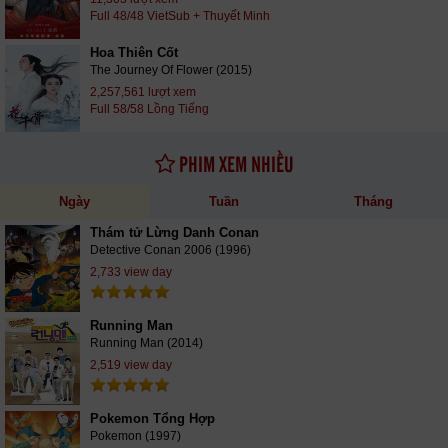
Full 48/48 VietSub + Thuyết Minh
Hoa Thiên Cốt
The Journey Of Flower (2015)
2,257,561 lượt xem
Full 58/58 Lồng Tiếng
PHIM XEM NHIỀU
Ngày
Tuần
Tháng
Thám tử Lừng Danh Conan
Detective Conan 2006 (1996)
2,733 view day
Running Man
Running Man (2014)
2,519 view day
Pokemon Tổng Hợp
Pokemon (1997)