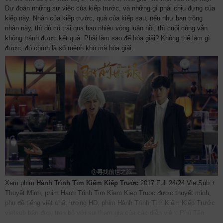
Dự đoán những sự việc của kiếp trước, và những gì phải chịu đựng của
kiếp này. Nhân của kiếp trước, quả của kiếp sau, nếu như bạn trồng
nhân này, thì dù có trải qua bao nhiêu vòng luân hồi, thì cuối cùng vẫn
không tránh được kết quả. Phải làm sao để hóa giải? Không thể làm gì
được, đó chính là số mệnh khó mà hóa giải.
Xem phim
Hành Trình Tìm Kiếm Kiếp Trước
2017 Full 24/24 VietSub +
Thuyết Minh, phim Hanh Trinh Tim Kiem Kiep Truoc được thuyết minh,
phụ đề tiếng việt chất lượng HD, phim Hành Trình Tìm Kiếm Kiếp Trước
vietsub bản đẹp, trọn bộ với sự tham gia của các diễn viên: Phó Tân
Bác, Mã Khả, Châu Vũ Đồng, Nhiếp Tử Hạo, Na Gia Uy. Phim online