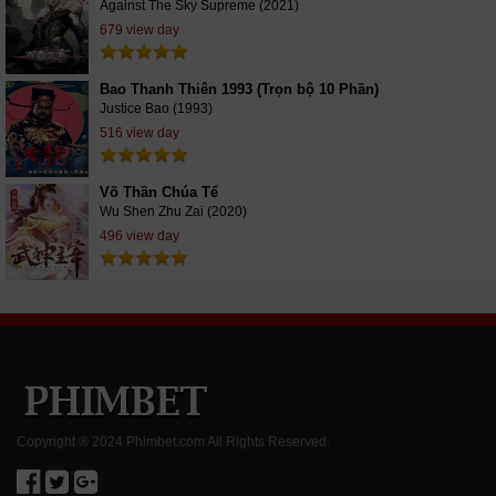
Against The Sky Supreme (2021)
679 view day
Bao Thanh Thiên 1993 (Trọn bộ 10 Phần)
Justice Bao (1993)
516 view day
Võ Thần Chúa Tể
Wu Shen Zhu Zai (2020)
496 view day
Copyright ® 2024 Phimbet.com All Rights Reserved.