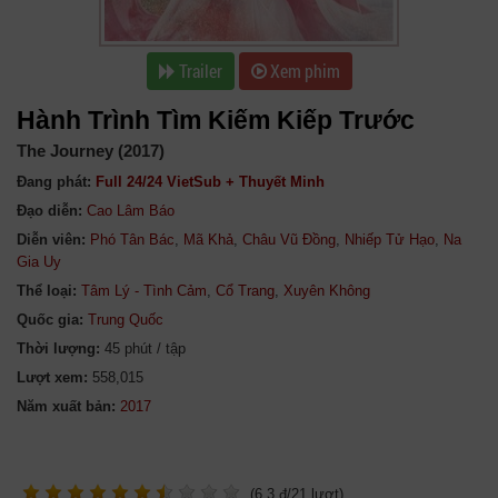
Trailer
Xem phim
Hành Trình Tìm Kiếm Kiếp Trước
The Journey (2017)
Đang phát:
Full 24/24 VietSub + Thuyết Minh
Đạo diễn:
Cao Lâm Báo
Diễn viên:
Phó Tân Bác
,
Mã Khả
,
Châu Vũ Đồng
,
Nhiếp Tử Hạo
,
Na
Gia Uy
Thể loại:
Tâm Lý - Tình Cảm
,
Cổ Trang
,
Xuyên Không
Quốc gia:
Trung Quốc
Thời lượng:
45 phút / tập
Lượt xem:
558,015
Năm xuất bản:
(
6.3
đ/
21
lượt)