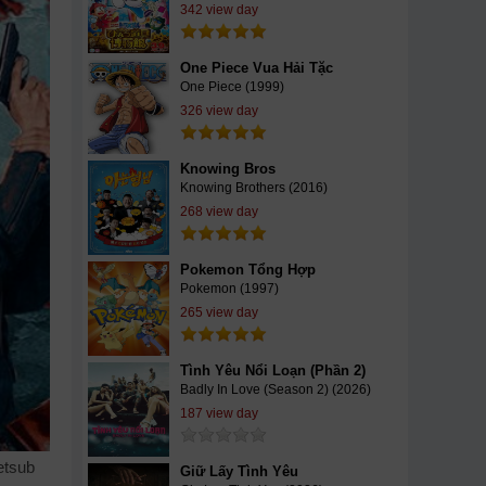
342 view day
One Piece Vua Hải Tặc
One Piece (1999)
326 view day
Knowing Bros
Knowing Brothers (2016)
268 view day
Pokemon Tổng Hợp
Pokemon (1997)
265 view day
Tình Yêu Nổi Loạn (Phần 2)
Badly In Love (Season 2) (2026)
187 view day
etsub
Giữ Lấy Tình Yêu