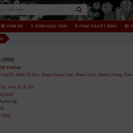
PHIM BỘ
PHIM HOẠT HÌNH
PHIM THUYẾT MINH
P
ân
g (2025)
/35 VietSub
 Giai Di
,
Doãn Tử Duy
,
Wang Guang Yuan
,
Marco Chen
,
Martin Zhang
,
Zhao
 Sự
,
Kinh Dị
,
Bí Ẩn
ng Quốc
8 phút/tập
945
: