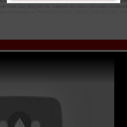
 Ngô Giai Di, Doãn Tử Duy, Wang Guang Yuan, Marco Chen, Martin Zh
uyết minh Lồng tiếng bởi các subteam như
bilutv
phimbathu
phudeviet
himvn
dongphymtv Phá Án Đông Châu, Già Vân, Già Vân 2025, Silv
ng
thichxemphim
xemphimxua
phimdinhcao
hdonline
xuongphim
thu
zz Silver Lining 2025
tvhay
phimhay
az
hdvietnam
phimonline
anime
motphim
phimnhanh
thegioiphim
motchill
ssphim
phimnet
luotphim
v
. Thể loại phim: Hình Sự, Kinh Dị, Bí Ẩn cập nhật phụ đề Vietsub nhan
wnload phim Già Vân vtv HTV SCTV GOTV FullHD mới nhất. Mời các b