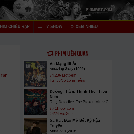
HIM CHIẾU RẠP
TV SHOW
XEM NHIỀU
PHIM LIÊN QUAN
Án Mạng Bí Ẩn
Amazing Story (1999)
 Yan
74,236 lượt xem
Full 35/35 Lồng Tiếng
Đường Thám: Thịnh Thế Thiếu
Niên
Tang Detective: The Broken Mirror Conspiracy (2025)
3,411 lượt xem
24/24 VietSub
Sa Hải: Đạo Mộ Bút Ký Hậu
Truyện
Sand Sea (2018)