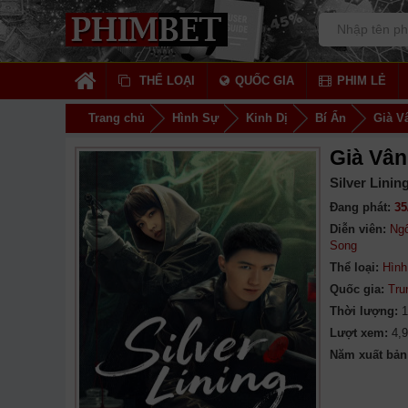
THỂ LOẠI
QUỐC GIA
PHIM LẺ
Trang chủ
Hình Sự
Kinh Dị
Bí Ẩn
Già V
Già Vân
Silver Linin
Đang phát:
35
Diễn viên:
Ngô
Song
Thể loại:
Hình
Quốc gia:
Tru
Thời lượng:
1
Lượt xem:
4,
Năm xuất bản