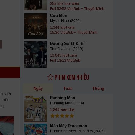
255,597 lượt xem
Full 53/53 VietSub + Thuyết Minh
Cửu Môn
Mystic Nine (2026)
1,344 lượt xem
15/30 VietSub + Thuyết Minh
Đường Số 11 Kì Bí
The Fearless (2019)
13,043 lượt xem
Full 13/13 VietSub
PHIM XEM NHIỀU
Ngày
Tuần
Tháng
àm việc
Running Man
á một
Running Man (2014)
ng
1,249 view day
Mèo Máy Doraemon
Doraemon New TV Series (2005)