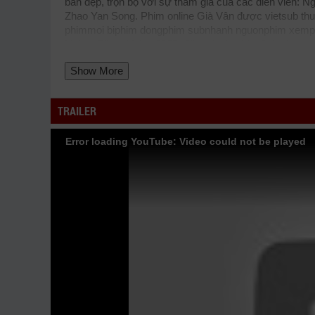
bản đẹp, trọn bộ với sự tham gia của các diễn viên:
Zhao Yan Song. Phim online Già Vân được vietsub th
phimmoi
biphim
dongphim
subnhanh
nguonphim
xemp
Lining, Silver Lining 2025, Silver Lining VietSub
phimva
movie zingtv fptplay Netflix
vkool
KST
kites
vn
phim88
Show More
phimbo
cliphub
bichill
kenhphim
phim14
phimmedia
tv
hopphim
webphim
fullphim
hoathinh
kungfu
hhpanda
..
xem online nhanh nhất. Tải link fshare drive và do
TRAILER
xem bộ phim
Già Vân
35/35 VietSub
Error loading YouTube: Video could not be played