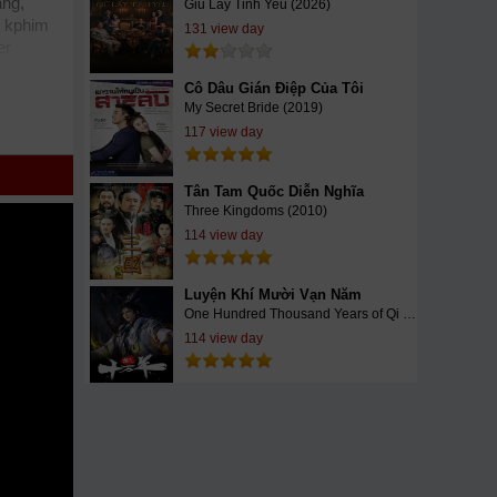
ang,
Giu Lay Tinh Yeu (2026)
kphim
131 view day
er
vienhd
Cô Dâu Gián Điệp Của Tôi
hay
My Secret Bride (2019)
uighe
117 view day
h nhất,
ạn đón
Tân Tam Quốc Diễn Nghĩa
Three Kingdoms (2010)
114 view day
Luyện Khí Mười Vạn Năm
One Hundred Thousand Years of Qi Training (2023)
114 view day