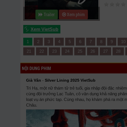
Trailer
Xem phim
Xem VietSub
1
2
3
4
5
6
7
8
9
10
21
22
23
24
25
26
27
28
NỘI DUNG PHIM
Già Vân
-
Silver Lining 2025 VietSub
Trì Hạ, một nữ thám tử trẻ tuổi, gia nhập đội đặc nhi
cùng đội trưởng Lạc Tuân, cô vận dụng khả năng phân
loạt vụ án phức tạp. Cùng nhau, họ khám phá ra một 
Châu.