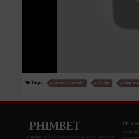
Tags:
phá án đông châu
già vân
Phim Tru
Phim on
Phim Mớ
Copyright ® 2024 Phimbet.com All Rights Reserved.
Phim Xe