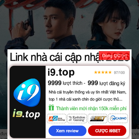
Đóng QC [×]
được thuyết minh, phụ đề tiếng việt chất lượng HD, phim Già Vân vi