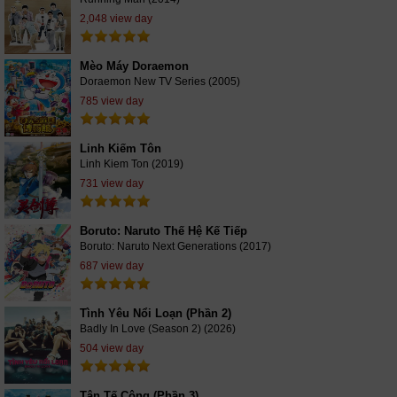
2,048 view day
Mèo Máy Doraemon
Doraemon New TV Series (2005)
785 view day
Linh Kiếm Tôn
Linh Kiem Ton (2019)
731 view day
Boruto: Naruto Thế Hệ Kế Tiếp
Boruto: Naruto Next Generations (2017)
687 view day
Tình Yêu Nổi Loạn (Phần 2)
Badly In Love (Season 2) (2026)
504 view day
Tân Tế Công (Phần 3)