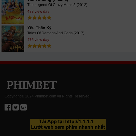
The Legend Of Crazy Monk 3 (2012)
483 view day
Yêu Thần Ký
Tales Of Demons And Gods (2017)
476 view day
Copyright ® 2024 Phimbet.com All Rights Reserved.