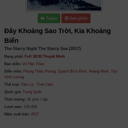
Trailer
Xem phim
Đây Khoảng Sao Trời, Kia Khoảng
Biển
The Starry Night The Starry Sea (2017)
Đang phát:
Full 30/30 Thuyết Minh
Đạo diễn:
Vệ Hàn Thao
Diễn viên:
Phùng Thiệu Phong
,
Quách Bích Đình
,
Hoàng Minh
,
Tùy
Vịnh Lương
Thể loại:
Tâm Lý - Tình Cảm
Quốc gia:
Trung Quốc
Thời lượng:
45 phút / tập
Lượt xem:
100,408
Năm xuất bản: