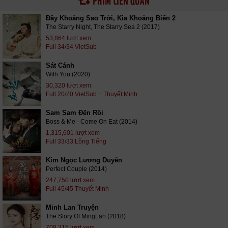
PHIM LIÊN QUAN
Đây Khoảng Sao Trời, Kia Khoảng Biển 2
The Starry Night, The Starry Sea 2 (2017)
53,864 lượt xem
Full 34/34 VietSub
Sát Cánh
With You (2020)
30,320 lượt xem
Full 20/20 VietSub + Thuyết Minh
Sam Sam Đến Rồi
Boss & Me - Come On Eat (2014)
1,315,601 lượt xem
Full 33/33 Lồng Tiếng
Kim Ngọc Lương Duyên
Perfect Couple (2014)
247,750 lượt xem
Full 45/45 Thuyết Minh
Minh Lan Truyện
The Story Of MingLan (2018)
708,315 lượt xem