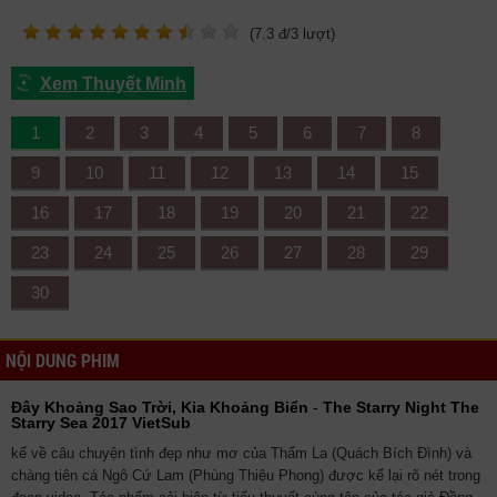
(
7.3
đ/
3
lượt)
Xem Thuyết Minh
1
2
3
4
5
6
7
8
9
10
11
12
13
14
15
16
17
18
19
20
21
22
23
24
25
26
27
28
29
30
NỘI DUNG PHIM
Đây Khoảng Sao Trời, Kia Khoảng Biển
-
The Starry Night The
Starry Sea 2017 VietSub
kể về câu chuyện tình đẹp như mơ của Thẩm La (Quách Bích Đình) và
chàng tiên cá Ngô Cứ Lam (Phùng Thiệu Phong) được kể lại rõ nét trong