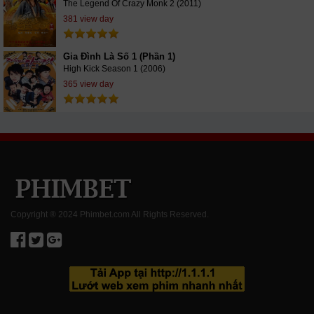
The Legend Of Crazy Monk 2 (2011)
381 view day
Gia Đình Là Số 1 (Phần 1)
High Kick Season 1 (2006)
365 view day
Copyright ® 2024 Phimbet.com All Rights Reserved.