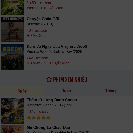
8,459 lượt xem
VietSub + Thuyết Minh
Chuyện Chăn Gối
Bedways (2010)
404 lượt xem
HD VietSub
Đêm Và Ngày Của Virginia Woolf
Virginia Woolf's Night & Day (2026)
242 lượt xem
HD VietSub + Thuyết Minh
PHIM XEM NHIỀU
Ngày
Tuần
Tháng
Thám tử Lừng Danh Conan
Detective Conan 2006 (1996)
202 view day
Mẹ Chồng Là Cháu Dâu
My Mother Is a Daughter In Law (2015)