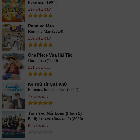
Pokemon (1997)
197 view day
Running Man
Running Man (2014)
159 view day
One Piece Vua Hải Tặc
One Piece (1999)
121 view day
Kẻ Thù Từ Quá Khứ
Enemies from the Past (2017)
78 view day
Tình Yêu Nổi Loạn (Phần 2)
Badly In Love (Season 2) (2026)
69 view day