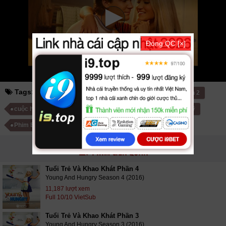
vkool
KST
kites
vn
phim88
zz Georgie & Mandy's First Marriage (Season
2) 2025
tvhay
phimhay
az
hdvietnam
phimonline
animehay
phimbo
cliphub
bichill
kenhphim
phim14
phimmedia
tv
motphim
phimnhanh
thegioiphim
motchill
ssphim
phimnet
luotphim
vuighe
hopphim
webphim
Đóng QC [×]
fullphim
hoathinh
kungfu
hhpanda
... Thể loại phim: Hài Hước cập nhật
phụ đề Vietsub nhanh nhất, xem online nhanh nhất. Tải link fshare drive
và download phim Cuộc Hôn Nhân Đầu Tiên của Georgie và Mandy (Phần
2) vtv HTV SCTV GOTV FullHD mới nhất. Mời các bạn đón xem bộ phim
Cuộc Hôn Nhân Đầu Tiên của Georgie và Mandy (Phần 2)
10/11 VietSub
Tags:
cuộc hôn nhân đầu tiên của georgie và mandy phần 2
cuộc hôn nhân đầu tiên của georgie và mandy 2
Phim Mỹ
Phim Bộ Mỹ
PHIM LIÊN QUAN
Tuổi Trẻ Và Khao Khát Phần 4
Young And Hungry Season 4 (2016)
11,187 lượt xem
Full 10/10 VietSub
Tuổi Trẻ Và Khao Khát Phần 3
Young And Hungry Season 3 (2016)