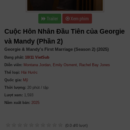
Trailer
Xem phim
Cuộc Hôn Nhân Đầu Tiên của Georgie
và Mandy (Phần 2)
Georgie & Mandy's First Marriage (Season 2) (2025)
Đang phát:
10/11 VietSub
Diễn viên:
Montana Jordan
,
Emily Osment
,
Rachel Bay Jones
Thể loại:
Hài Hước
Quốc gia:
Mỹ
Thời lượng:
20 phút / tập
Lượt xem:
1,593
Năm xuất bản:
(
0.0
đ/
0
lượt)