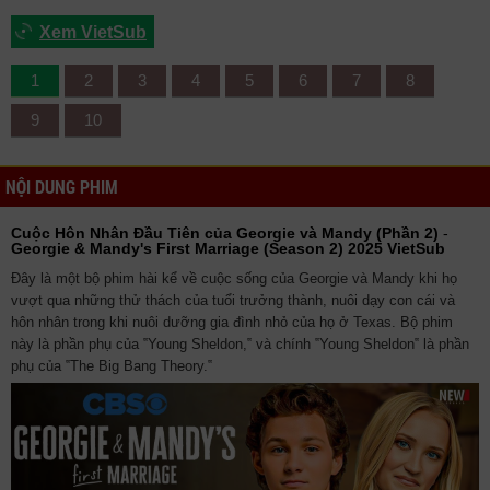
Xem VietSub
1
2
3
4
5
6
7
8
9
10
NỘI DUNG PHIM
Cuộc Hôn Nhân Đầu Tiên của Georgie và Mandy (Phần 2)
-
Georgie & Mandy's First Marriage (Season 2) 2025 VietSub
Đây là một bộ phim hài kể về cuộc sống của Georgie và Mandy khi họ
vượt qua những thử thách của tuổi trưởng thành, nuôi dạy con cái và
hôn nhân trong khi nuôi dưỡng gia đình nhỏ của họ ở Texas. Bộ phim
này là phần phụ của ‟Young Sheldon,‟ và chính ‟Young Sheldon‟ là phần
phụ của ‟The Big Bang Theory.‟