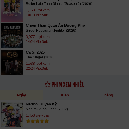
Better Late Than Single (Season 2) (2026)
1,163 lượt xem
10/10 VietSub
Chiến Thần Quán Ăn Đường Phố
Street Restaurant Fighter (2026)
3,977 lượt xem
14/24 VietSub
Ca Sĩ 2026
The Singer (2026)
1,538 lượt xem
22/24 VietSub
PHIM XEM NHIỀU
Ngày
Tuần
Tháng
Naruto Truyền Kỳ
Naruto Shippuuden (2007)
1,453 view day