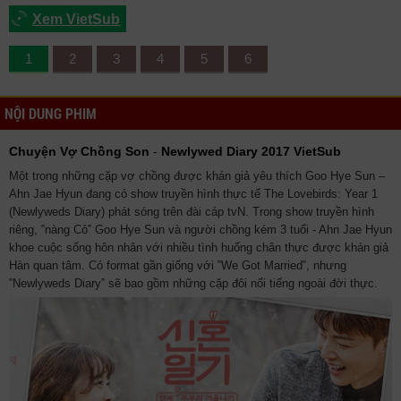
Xem VietSub
1
2
3
4
5
6
NỘI DUNG PHIM
Chuyện Vợ Chồng Son
-
Newlywed Diary 2017 VietSub
Một trong những cặp vợ chồng được khán giả yêu thích Goo Hye Sun –
Ahn Jae Hyun đang có show truyền hình thực tế The Lovebirds: Year 1
(Newlyweds Diary) phát sóng trên đài cáp tvN. Trong show truyền hình
riêng, ‟nàng Cỏ‟ Goo Hye Sun và người chồng kém 3 tuổi - Ahn Jae Hyun
khoe cuộc sống hôn nhân với nhiều tình huống chân thực được khán giả
Hàn quan tâm. Có format gần giống với ‟We Got Married‟, nhưng
‟Newlyweds Diary‟ sẽ bao gồm những cặp đôi nổi tiếng ngoài đời thực.