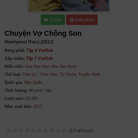
Trailer
Xem phim
Chuyện Vợ Chồng Son
Newlywed Diary (2017)
Đang phát:
Tập 6 VietSub
Sắp chiếu:
Tập 7 VietSub
Diễn viên:
Goo Hye Sun
,
Ahn Jae Hyun
Thể loại:
Tâm Lý - Tình Cảm
,
TV Show
,
Truyền Hình
Quốc gia:
Hàn Quốc
Thời lượng:
80 phút / tập
Lượt xem:
23,405
Năm xuất bản:
(
0.0
đ/
0
lượt)