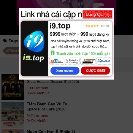
SCTV GOTV FullHD mới nhất. Mời các bạn đón xem bộ phim
Chuyện
Vợ Chồng Son
Tập 7 VietSub
Đóng QC [×]
Tags:
chuyện vợ chồng son
Phim Hàn Quốc
Phim Bộ Hàn Quốc
PHIM LIÊN QUAN
Trốn Thoát Khỏi Mật Thất (Phần 8)
Great Escape (Season 8) (2026)
100 lượt xem
06/24 VietSub
Tiệm Bánh Gạo Vũ Trụ
Space Rice Cake (2026)
542 lượt xem
04/24 VietSub
Muộn Còn Hơn Ế (Phần 2)