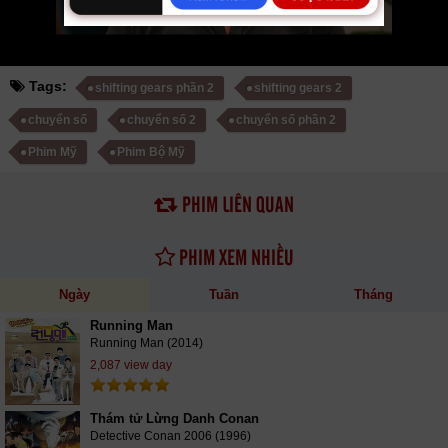
Tags:
shifting gears phần 2
shifting gears 2
chuyển số
chuyển số 2
chuyển số phần 2
Phim Mỹ
Phim Bộ Mỹ
PHIM LIÊN QUAN
PHIM XEM NHIỀU
Ngày
Tuần
Tháng
Running Man
Running Man (2014)
2,087 view day
Thám tử Lừng Danh Conan
Detective Conan 2006 (1996)