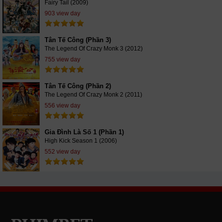
Fairy Tail (2009)
903 view day
Tân Tế Công (Phần 3)
The Legend Of Crazy Monk 3 (2012)
755 view day
Tân Tế Công (Phần 2)
The Legend Of Crazy Monk 2 (2011)
556 view day
Gia Đình Là Số 1 (Phần 1)
High Kick Season 1 (2006)
552 view day