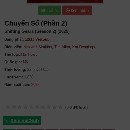
Trailer
Xem phim
Chuyển Số (Phần 2)
Shifting Gears (Season 2) (2025)
Đang phát:
12/13 VietSub
Diễn viên:
Maxwell Simkins
,
Tim Allen
,
Kat Dennings
Thể loại:
Hài Hước
Quốc gia:
Mỹ
Thời lượng:
22 phút / tập
Lượt xem:
1,830
Năm xuất bản:
(
0.0
đ/
0
lượt)
Xem VietSub