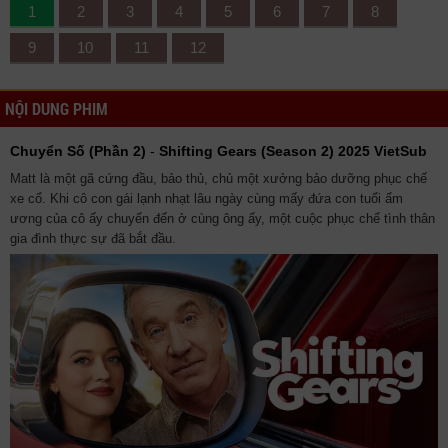
1
2
3
4
5
6
7
8
9
10
11
12
NỘI DUNG PHIM
Chuyển Số (Phần 2)
-
Shifting Gears (Season 2) 2025 VietSub
Matt là một gã cứng đầu, bảo thủ, chủ một xưởng bảo dưỡng phục chế
xe cổ. Khi cô con gái lạnh nhạt lâu ngày cùng mấy đứa con tuổi ẩm
ương của cô ấy chuyển đến ở cùng ông ấy, một cuộc phục chế tình thân
gia đình thực sự đã bắt đầu.