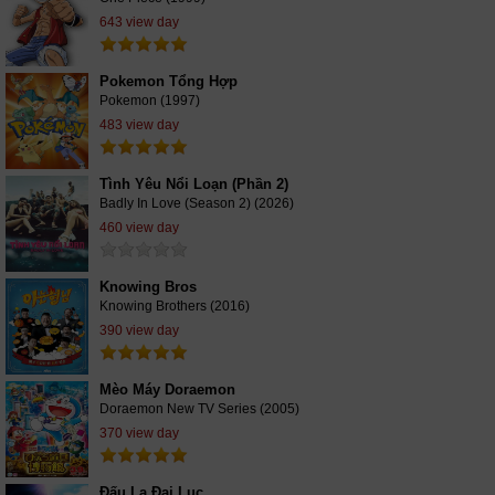
643 view day
Pokemon Tổng Hợp
Pokemon (1997)
483 view day
Tình Yêu Nổi Loạn (Phần 2)
Badly In Love (Season 2) (2026)
460 view day
Knowing Bros
Knowing Brothers (2016)
390 view day
Mèo Máy Doraemon
Doraemon New TV Series (2005)
370 view day
Đấu La Đại Lục