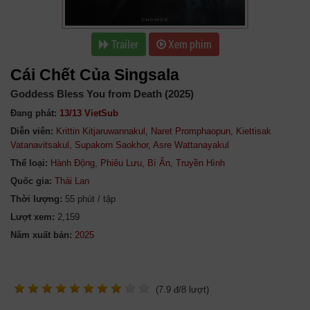
Trailer
Xem phim
Cái Chết Của Singsala
Goddess Bless You from Death (2025)
Đang phát:
13/13 VietSub
Diễn viên:
Krittin Kitjaruwannakul
,
Naret Promphaopun
,
Kiettisak
Vatanavitsakul
,
Supakorn Saokhor
,
Asre Wattanayakul
Thể loại:
Hành Động
,
Phiêu Lưu
,
Bí Ẩn
,
Truyền Hình
Quốc gia:
Thái Lan
Thời lượng:
55 phút / tập
Lượt xem:
2,159
Năm xuất bản:
(
7.9
đ/
8
lượt)