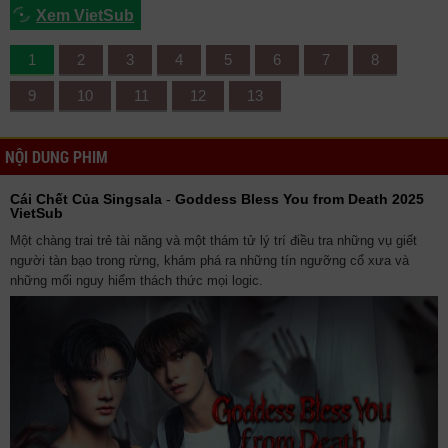
Xem VietSub
1
2
3
4
5
6
7
8
9
10
11
12
13
NỘI DUNG PHIM
Cái Chết Của Singsala
-
Goddess Bless You from Death 2025
VietSub
Một chàng trai trẻ tài năng và một thám tử lý trí điều tra những vụ giết
người tàn bạo trong rừng, khám phá ra những tín ngưỡng cổ xưa và
những mối nguy hiểm thách thức mọi logic.