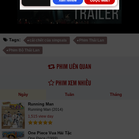
download phim Cái Chết Của Singsala vtv HTV SCTV GOTV FullHD mới
nhất. Mời các bạn đón xem bộ phim
Cái Chết Của Singsala
13/13
VietSub
Tags:
cái chết của singsala
Phim Thái Lan
Phim Bộ Thái Lan
PHIM LIÊN QUAN
PHIM XEM NHIỀU
Ngày
Tuần
Tháng
Running Man
Running Man (2014)
1,515 view day
One Piece Vua Hải Tặc
One Piece (1999)