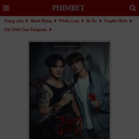
Trang chủ
Hành Động
Phiêu Lưu
Bí Ẩn
Truyền Hình
Cái Chết Của Singsala