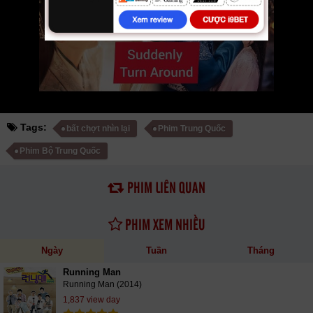
phụ đề Vietsub nhanh nhất, xem online nhanh nhất. Tải link fshare drive
và download phim Bất Chợt Nhìn Lại vtv HTV SCTV GOTV FullHD mới
nhất. Mời các bạn đón xem bộ phim
Bất Chợt Nhìn Lại
20/20 VietSub
Tags:
bất chợt nhìn lại
Phim Trung Quốc
Phim Bộ Trung Quốc
PHIM LIÊN QUAN
PHIM XEM NHIỀU
Ngày
Tuần
Tháng
Running Man
Running Man (2014)
1,837 view day