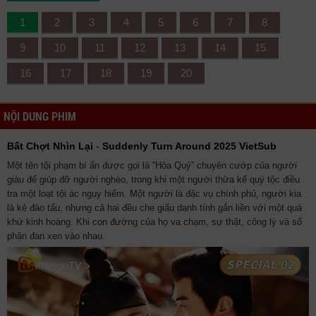
1
2
3
4
5
6
7
8
9
10
11
12
13
14
15
16
17
18
19
20
NỘI DUNG PHIM
Bất Chợt Nhìn Lại
-
Suddenly Turn Around 2025 VietSub
Một tên tội phạm bí ẩn được gọi là ‟Hỏa Quỷ‟ chuyên cướp của người
giàu để giúp đỡ người nghèo, trong khi một người thừa kế quý tộc điều
tra một loạt tội ác nguy hiểm. Một người là đặc vụ chính phủ, người kia
là kẻ đào tẩu, nhưng cả hai đều che giấu danh tính gắn liền với một quá
khứ kinh hoàng. Khi con đường của họ va chạm, sự thật, công lý và số
phận đan xen vào nhau.