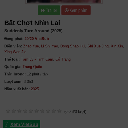
Trailer
Xem phim
Bất Chợt Nhìn Lại
Suddenly Turn Around (2025)
Đang phát:
20/20 VietSub
Diễn viên:
Zhao Yue
,
Li Shi Yao
,
Dong Shao Hui
,
Shi Xue Jing
,
Xin Xin
,
Xing Wen Jie
Thể loại:
Tâm Lý - Tình Cảm
,
Cổ Trang
Quốc gia:
Trung Quốc
Thời lượng:
12 phút / tập
Lượt xem:
3,053
Năm xuất bản:
(
0.0
đ/
0
lượt)
Xem VietSub