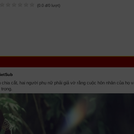
(
0.0
đ/
0
lượt)
VietSub
chia cắt, hai người phụ nữ phải giả vờ rằng cuộc hôn nhân của họ 
trọng.