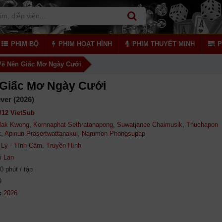
PHIM BỘ
PHIM HOẠT HÌNH
PHIM THUYẾT MINH
P
Vẽ Nên Giấc Mơ Ngày Cưới
 Giấc Mơ Ngày Cưới
ver (2026)
/12 VietSub
ilak Kwong
,
Kornnaphat Sethratanapong
,
Suwatjanee Chaimusik
,
Thuchapon
t
,
Apinun Prasertwattanakul
,
Narumon Phongsupap
Lý - Tình Cảm
,
Truyền Hình
i Lan
0 phút / tập
9
: