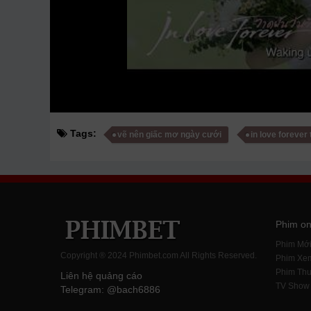
Tags:
vẽ nên giấc mơ ngày cưới
in love forever
Phim on
Phim Mớ
Copyright ® 2024 Phimbet.com All Rights Reserved.
Phim Xe
Phim Thu
Liên hệ quảng cáo
TV Show
Telegram: @bach6886