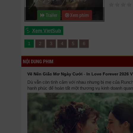
Trailer
Xem phim
Xem VietSub
1
2
3
4
5
6
NỘI DUNG PHIM
Vẽ Nên Giấc Mơ Ngày Cưới
-
In Love Forever 2026 
Dù vẫn còn tình cảm với nhau nhưng bị mẹ của Runch 
hạnh phúc để hoàn tất một thương vụ kinh doanh quan 