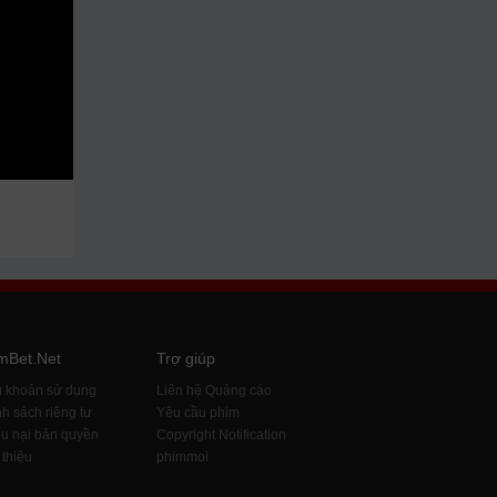
mBet.Net
Trợ giúp
u khoản sử dụng
Liên hệ Quảng cáo
h sách riêng tư
Yêu cầu phim
u nại bản quyền
Copyright Notification
 thiệu
phimmoi