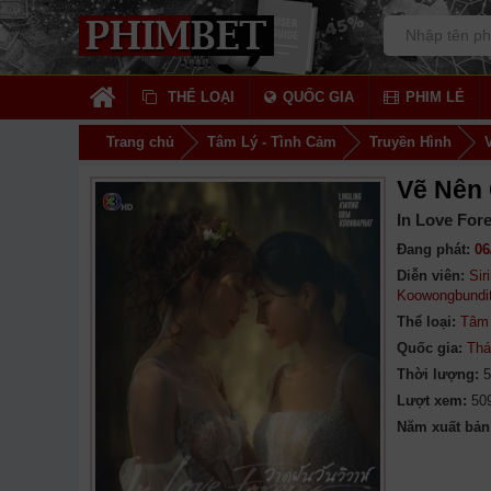
THỂ LOẠI
QUỐC GIA
PHIM LẺ
Trang chủ
Tâm Lý - Tình Cảm
Truyền Hình
Vẽ Nên
In Love Fore
Đang phát:
06
Diễn viên:
Sir
Koowongbundi
Thể loại:
Tâm 
Quốc gia:
Thá
Thời lượng:
5
Lượt xem:
50
Năm xuất bản