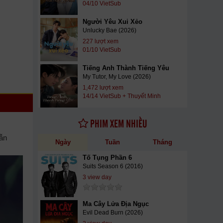
04/10 VietSub
Người Yêu Xui Xẻo
Unlucky Bae (2026)
227 lượt xem
01/10 VietSub
Tiếng Anh Thành Tiếng Yêu
My Tutor, My Love (2026)
1,472 lượt xem
14/14 VietSub + Thuyết Minh
PHIM XEM NHIỀU
vẫn
Ngày
Tuần
Tháng
Tố Tụng Phần 6
Suits Season 6 (2016)
3 view day
Ma Cây Lửa Địa Ngục
Evil Dead Burn (2026)