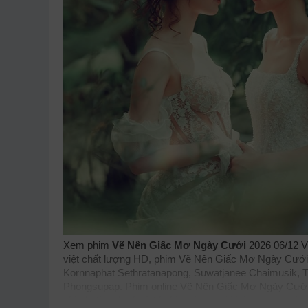
Xem phim
Vẽ Nên Giấc Mơ Ngày Cưới
2026 06/12 V
việt chất lượng HD, phim Vẽ Nên Giấc Mơ Ngày Cưới vi
Kornnaphat Sethratanapong, Suwatjanee Chaimusik, 
Phongsupap. Phim online Vẽ Nên Giấc Mơ Ngày Cưới 
phimbathu
phudeviet
kphim
phimmoi
biphim
dongphim