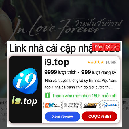
Đóng QC [×]
ietSub, phim Ve Nen Giac Mo Ngay Cuoi được thuyết minh, phụ đề t
etsub bản đẹp, trọn bộ với sự tham gia của các diễn viên: Sirilak 
Thuchapon Koowongbundit, Apinun Prasertwattanakul, Narumon
được vietsub thuyết minh Lồng tiếng bởi các subteam như
bilutv
subnhanh
nguonphim
xemphimvn
dongphymtv Vẽ Nên Giấc Mơ Ng