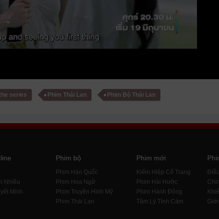
 the series
Phim Thái Lan
Phim Bộ Thái Lan
line
Phim bộ
Phim mới
Phi
i
Phim Hàn Quốc
Kiếm Hiệp Cổ Trang
Điề
m Nhiều
Phim Hoa Ngữ
Phim Hài Hước
Chín
yết Minh
Phim Truyền Hình Mỹ
Phim Hành Động
Khiế
Phim Thái Lan
Tâm Lý Tình Cảm
Giới