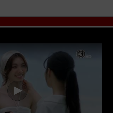
 Love Forever, In Love Forever 2026, In Love Forever VietSub
phim
ngphim
thuvienhd
movie zingtv fptplay Netflix
vkool
KST
kites
vn
phi
monline
animehay
phimbo
cliphub
bichill
kenhphim
phim14
phimmedi
net
luotphim
vuighe
hopphim
webphim
fullphim
hoathinh
kungfu
hhpa
t phụ đề Vietsub nhanh nhất, xem online nhanh nhất. Tải link fshare
TV SCTV GOTV FullHD mới nhất. Mời các bạn đón xem bộ phim
Vẽ