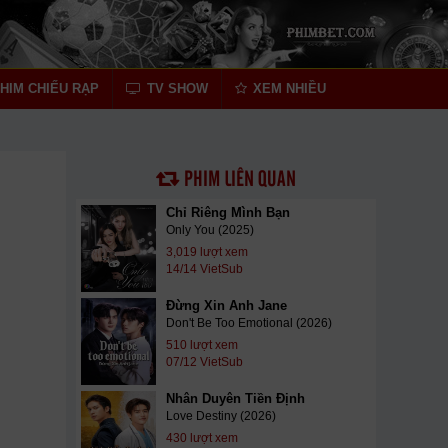
HIM CHIẾU RẠP
TV SHOW
XEM NHIỀU
PHIM LIÊN QUAN
Chỉ Riêng Mình Bạn
Only You (2025)
3,019 lượt xem
14/14 VietSub
Đừng Xin Anh Jane
Don't Be Too Emotional (2026)
510 lượt xem
07/12 VietSub
Nhân Duyên Tiền Định
Love Destiny (2026)
430 lượt xem