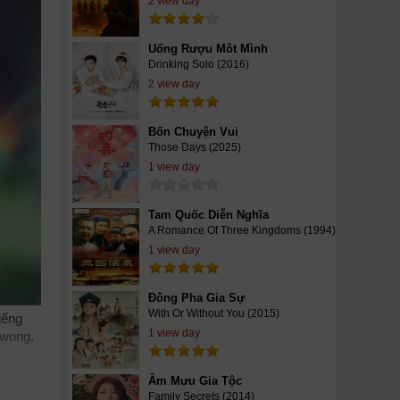
2 view day
Uống Rượu Môt Mình
Drinking Solo (2016)
2 view day
Bốn Chuyện Vui
Those Days (2025)
1 view day
Tam Quốc Diễn Nghĩa
A Romance Of Three Kingdoms (1994)
1 view day
Đông Pha Gia Sự
With Or Without You (2015)
iếng
1 view day
Kwong,
Âm Mưu Gia Tộc
ày
Family Secrets (2014)