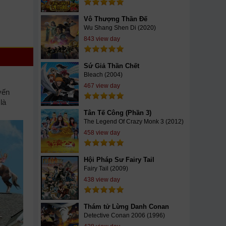
Vô Thượng Thần Đế
Wu Shang Shen Di (2020)
843 view day
Sứ Giả Thần Chết
Bleach (2004)
467 view day
yến
là
Tân Tế Công (Phần 3)
The Legend Of Crazy Monk 3 (2012)
458 view day
Hội Pháp Sư Fairy Tail
Fairy Tail (2009)
438 view day
Thám tử Lừng Danh Conan
Detective Conan 2006 (1996)