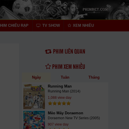
HIM CHIẾU RẠP
TV SHOW
XEM NHIỀU
PHIM LIÊN QUAN
PHIM XEM NHIỀU
Ngày
Tuần
Tháng
Running Man
Running Man (2014)
1,088 view day
Mèo Máy Doraemon
Doraemon New TV Series (2005)
907 view day