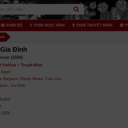
PHIM BỘ
PHIM HOẠT HÌNH
PHIM THUYẾT MINH
P
ình
 Gia Đình
nner (2026)
 VietSub + Thuyết Minh
c Appel
e Bargatze
,
Mandy Moore
,
Colin Jost
 Hước
,
Gia Đình
9 phút
3
: