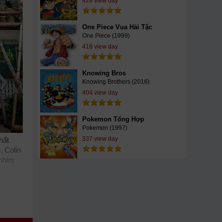
428 view day
One Piece Vua Hải Tặc
One Piece (1999)
418 view day
Knowing Bros
Knowing Brothers (2016)
404 view day
Pokemon Tổng Hợp
Pokemon (1997)
337 view day
hất
, Colin
phim
e
chill
 cập
 SCTV