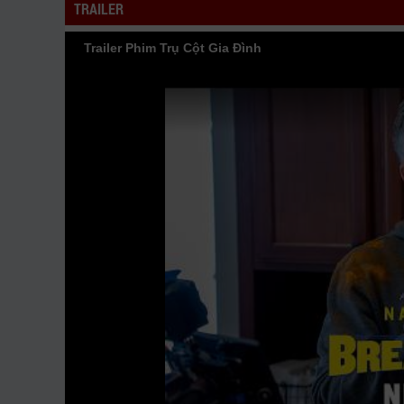
TRAILER
GOTV FullHD mới nhất. Mời các bạn đón xem bộ ph
Trailer Phim Trụ Cột Gia Đình