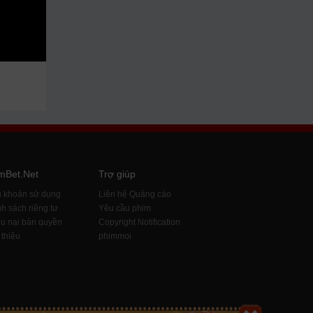
mBet.Net
Trợ giúp
u khoản sử dụng
Liên hệ Quảng cáo
h sách riêng tư
Yêu cầu phim
u nại bản quyền
Copyright Notification
 thiệu
phimmoi