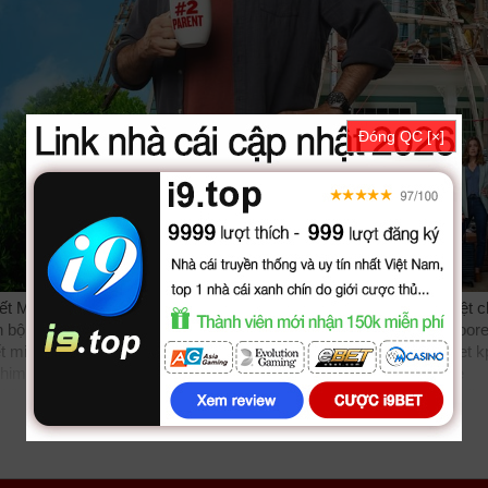
Đóng QC [×]
 Minh, phim Tru Cot Gia Dinh được thuyết minh, phụ đề tiếng việt c
n bộ với sự tham gia của các diễn viên: Nate Bargatze, Mandy Moore
ết minh Lồng tiếng bởi các subteam như
bilutv
phimbathu
phudeviet
k
himvn
dongphymtv Trụ Cột Gia Đình, Trụ Cột Gia Đình 2026, The
r VietSub
phimvang
thichxemphim
xemphimxua
phimdinhcao
hdonlin
l
KST
kites
vn
phim88
zz The Breadwinner 2026
tvhay
phimhay
az
kenhphim
phim14
phimmedia
tv
motphim
phimnhanh
thegioiphim
mot
lphim
hoathinh
kungfu
hhpanda
... Thể loại phim: Hài Hước, Gia Đình
t. Tải link fshare drive và download phim Trụ Cột Gia Đình vtv HTV