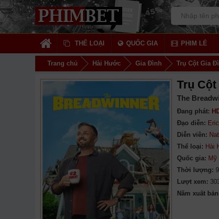
THỂ LOẠI
QUỐC GIA
PHIM LẺ
Trang chủ
Hài Hước
Gia Đình
Trụ Cột Gia Đ
Trụ Cột
The Breadwi
Đang phát:
HD
Đạo diễn:
Eri
Diễn viên:
Nat
Thể loại:
Hài
Quốc gia:
Mỹ
Thời lượng:
9
Lượt xem:
30
Năm xuất bản