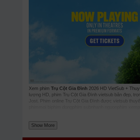
Xem phim
Trụ Cột Gia Đình
2026 HD VietSub + Thuyết
lượng HD, phim Trụ Cột Gia Đình vietsub bản đẹp, trọ
Jost. Phim online Trụ Cột Gia Đình được vietsub thuy
phimmoi
biphim
dongphim
subnhanh
nguonphim
xemp
Breadwinner, The Breadwinner 2026, The Breadwinne
xuongphim
thuvienhd
movie zingtv fptplay Netflix
vkoo
Show More
hdvietnam
phimonline
animehay
phimbo
cliphub
bichill
ssphim
phimnet
luotphim
vuighe
hopphim
webphim
ful
nhật phụ đề Vietsub nhanh nhất, xem online nhanh nhấ