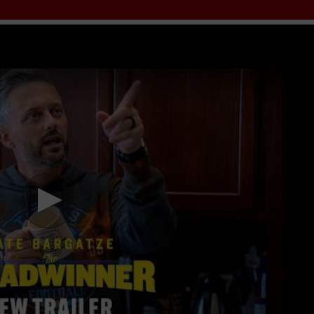
im
Trụ Cột Gia Đình
HD VietSub + Thuyết Minh