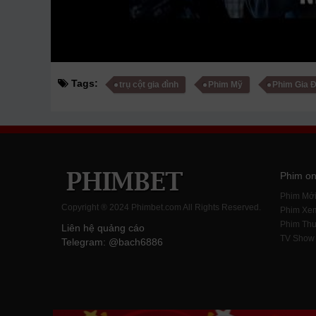
Tags:
trụ cột gia đình
Phim Mỹ
Phim Gia 
Phim on
Phim Mớ
Copyright ® 2024 Phimbet.com All Rights Reserved.
Phim Xe
Phim Thu
Liên hệ quảng cáo
TV Show
Telegram: @bach6886