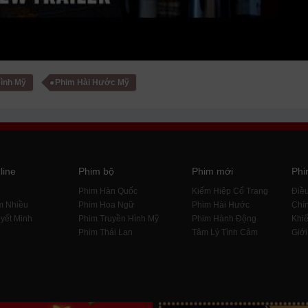
Đình Mỹ
Phim Hài Hước Mỹ
line
Phim bộ
Phim mới
Phi
i
Phim Hàn Quốc
Kiếm Hiệp Cổ Trang
Điề
m Nhiều
Phim Hoa Ngữ
Phim Hài Hước
Chín
yết Minh
Phim Truyền Hình Mỹ
Phim Hành Động
Khiế
Phim Thái Lan
Tâm Lý Tình Cảm
Giới