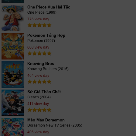
One Piece Vua Hải Tặc
One Piece (1999)
776 view day
Pokemon Tổng Hợp
Pokemon (1997)
608 view day
Knowing Bros
Knowing Brothers (2016)
464 view day
Sứ Giả Thần Chết
Bleach (2004)
411 view day
Mèo Máy Doraemon
Doraemon New TV Series (2005)
406 view day