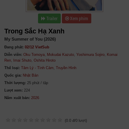
Trailer
Xem phim
Trong Sắc Hạ Xanh
My Summer of You (2026)
Đang phát:
02/12 VietSub
Diễn viên:
Oku Tomoya
,
Mokudai Kazuto
,
Yoshimura Sojiro
,
Komai
Ren
,
Imai Shuto
,
Oshita Hiroto
Thể loại:
Tâm Lý - Tình Cảm
,
Truyền Hình
Quốc gia:
Nhật Bản
Thời lượng:
25 phút / tập
Lượt xem:
224
Năm xuất bản:
(
0.0
đ/
0
lượt)