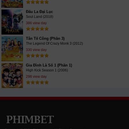
Đấu La Đại Lục
Soul Land (2018)
386 view day
Tân Tế Công (Phần 3)
The Legend Of Crazy Monk 3 (2012)
330 view day
Gia Đình Là Số 1 (Phần 1)
High Kick Season 1 (2006)
298 view day