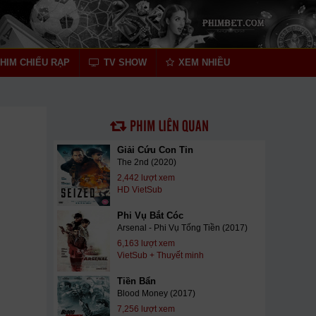
HIM CHIẾU RẠP
TV SHOW
XEM NHIỀU
PHIM LIÊN QUAN
Giải Cứu Con Tin
The 2nd (2020)
2,442 lượt xem
HD VietSub
Phi Vụ Bắt Cóc
Arsenal - Phi Vụ Tống Tiền (2017)
6,163 lượt xem
VietSub + Thuyết minh
Tiền Bẩn
Blood Money (2017)
7,256 lượt xem