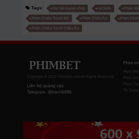
Tags:
thu hồi mạng sống
reclaim
Phim M
Phim Chiến Tranh Mỹ
Phim Châu Âu
Phim Hành
Phim Chiến Tranh Châu Âu
Phim on
Phim Mớ
Copyright ® 2024 Phimbet.com All Rights Reserved.
Phim Xe
Phim Thu
Liên hệ quảng cáo
TV Show
Telegram: @bach6886