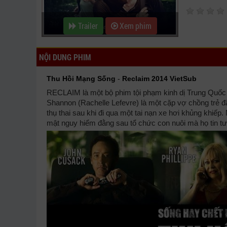
Trailer
Xem phim
NỘI DUNG PHIM
Thu Hồi Mạng Sống
-
Reclaim 2014 VietSub
RECLAIM là một bộ phim tội phạm kinh dị Trung Quốc -
Shannon (Rachelle Lefevre) là một cặp vợ chồng trẻ đ
thụ thai sau khi đi qua một tai nạn xe hơi khủng khiế
mật nguy hiểm đằng sau tổ chức con nuôi mà họ tin tưở