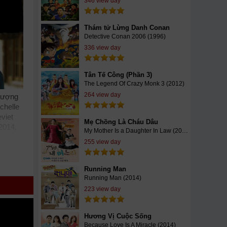
346 view day
Thám tử Lừng Danh Conan
Detective Conan 2006 (1996)
336 view day
Tân Tế Công (Phần 3)
The Legend Of Crazy Monk 3 (2012)
264 view day
 lượng
chelle
viet
Mẹ Chồng Là Cháu Dâu
2014,
My Mother Is a Daughter In Law (2015)
d
255 view day
uighe
hật phụ
Running Man
V GOTV
Running Man (2014)
223 view day
Hương Vị Cuộc Sống
Because Love Is A Miracle (2014)