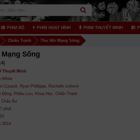
PHIM BỘ
PHIM HOẠT HÌNH
PHIM THUYẾT MINH
P
Chiến Tranh
Thu Hồi Mạng Sống
i Mạng Sống
14)
 Thuyết Minh
n White
hn Cusack
,
Ryan Phillippe
,
Rachelle Lefevre
h Động
,
Phiêu Lưu
,
Khoa Học
,
Chiến Tranh
,
Châu Âu
7 phút
801
: