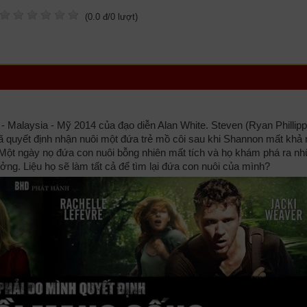
(
0.0
đ/
0
lượt)
 Malaysia - Mỹ 2014 của đạo diễn Alan White. Steven (Ryan Phillipp
ã quyết định nhận nuôi một đứa trẻ mồ côi sau khi Shannon mất khả
p. Một ngày nọ đứa con nuôi bỗng nhiên mất tích và họ khám phá ra nh
ng. Liệu họ sẽ làm tất cả để tìm lại đứa con nuôi của mình?