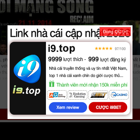
Đóng QC [×]
 phim Thu Hoi Mang Song được thuyết minh, phụ đề tiếng việt chất
với sự tham gia của các diễn viên: John Cusack, Ryan Phillippe, Ra
b thuyết minh Lồng tiếng bởi các subteam như
bilutv
phimbathu
phude
m
xemphimvn
dongphymtv Thu Hồi Mạng Sống, Thu Hồi Mạng Sống 
hichxemphim
xemphimxua
phimdinhcao
hdonline
xuongphim
thuvienh
zz Reclaim 2014
tvhay
phimhay
az
hdvietnam
phimonline
animehay
motphim
phimnhanh
thegioiphim
motchill
ssphim
phimnet
luotphim
v
. Thể loại phim: Hành Động, Phiêu Lưu, Khoa Học, Chiến Tranh cập n
link fshare drive và download phim Thu Hồi Mạng Sống vtv HTV SCT
Hồi Mạng Sống
HD Thuyết Minh