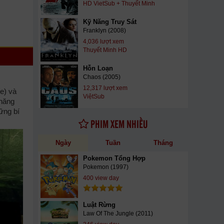
HD VietSub + Thuyết Minh
Kỹ Năng Truy Sát
Franklyn (2008)
4,036 lượt xem
Thuyết Minh HD
Hỗn Loạn
Chaos (2005)
12,317 lượt xem
e) và
ViệtSub
 năng
ững bí
PHIM XEM NHIỀU
Ngày
Tuần
Tháng
Pokemon Tổng Hợp
Pokemon (1997)
400 view day
Luật Rừng
Law Of The Jungle (2011)