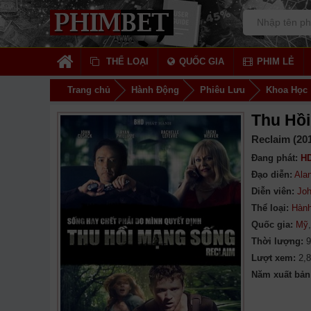
THỂ LOẠI
QUỐC GIA
PHIM LẺ
Trang chủ
Hành Động
Phiêu Lưu
Khoa Học
Thu Hồ
Reclaim (20
Đang phát:
HD
Đạo diễn:
Ala
Diễn viên:
Jo
Thể loại:
Hàn
Quốc gia:
Mỹ
Thời lượng:
9
Lượt xem:
2,
Năm xuất bản