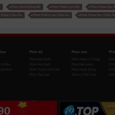
ỹ
Phim Hành Động Mỹ
Phim Phiêu Lưu Mỹ
Phim Khoa Học 
 Động Châu Âu
Phim Phiêu Lưu Châu Âu
Phim Khoa Học Châu Â
line
Phim bộ
Phim mới
Phi
i
Phim Hàn Quốc
Kiếm Hiệp Cổ Trang
Điề
m Nhiều
Phim Hoa Ngữ
Phim Hài Hước
Chín
yết Minh
Phim Truyền Hình Mỹ
Phim Hành Động
Khiế
Phim Thái Lan
Tâm Lý Tình Cảm
Giới