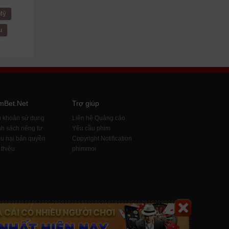
Mỹ
u
mBet.Net
Trợ giúp
u khoản sử dụng
Liên hệ Quảng cáo
h sách riêng tư
Yêu cầu phim
u nại bản quyền
Copyright Notification
 thiệu
phimmoi