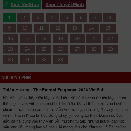
Xem VietSub
Xem Thuyết Minh
1
2
3
4
5
6
7
8
9
10
11
12
13
14
15
16
17
18
19
20
21
22
23
24
25
26
27
28
29
30
31
32
33
NỘI DUNG PHIM
Thiên Hương
-
The Eternal Fragrance 2026 VietSub
Hải Vẫn giáng thế, Kiến Mộc xuất hiện. Kẻ có được quả Kiến Mộc sẽ có
thể ngự trị vạn vật, khiến ba tộc Tiên, Yêu, Ma vì thế mà rơi vào huyết
chiến... Trăm năm sau, Lôi Tu Viễn vì cứu huynh trưởng đã cố ý tiếp cận
cô nhi Thanh Khâu là Tiểu Bổng Chùy (Khương Lê Phi). Duyên số đưa
đẩy, cả hai cùng vào thư viện Sồ Phượng tu tập. Những người bạn học
sẵn lòng liều mạng bảo vệ nhau đã mang đến cho Khương Lê Phi những