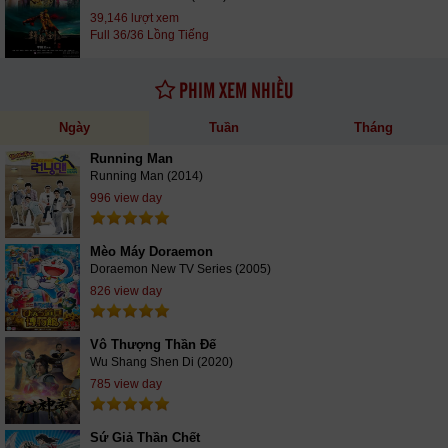
39,146 lượt xem
Full 36/36 Lồng Tiếng
PHIM XEM NHIỀU
Ngày
Tuần
Tháng
Running Man
Running Man (2014)
996 view day
Mèo Máy Doraemon
Doraemon New TV Series (2005)
826 view day
Vô Thượng Thần Đế
Wu Shang Shen Di (2020)
785 view day
Sứ Giả Thần Chết