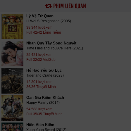
PHIM LIÊN QUAN
Lý Vệ Từ Quan
Li Wei S Resignation (2005)
38,344 lượt xem
Full 42/42 Lồng Tiếng
Nhạn Quy Tây Song Nguyệt
Time Flies and You Are Here (2021)
25,421 lượt xem
Full 32/32 VietSub
Hổ Hạc Yêu Sư Lục
Tiger and Crane (2023)
12,301 lượt xem
36/36 Thuyết Minh
Oan Gia Kiếm Khách
Happy Family (2014)
54,588 lượt xem
Full 35/35 Thuyết Minh
Hiên Viên Kiếm
Xuan Yuan Sword (2012)