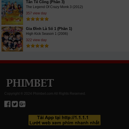
Tân Tế Công (Phần 3)
The Legend Of Crazy Monk 3 (2012)
357 view day
Gia Đình Là Số 1 (Phần 1)
High Kick Season 1 (2006)
322 view day
Copyright ® 2024 Phimbet.com All Rights Reserved.