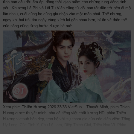
tình bạn đầu đời ấm áp, đồng thời gieo mầm cho những rung động tình
yêu. Khương Lê Phi và Lôi Tu Viễn cũng từ đôi bạn tốt dần trở nên ái mộ
lẫn nhau, cuối cùng họ cùng gia nhập vào một môn phái. Thế nhưng,
ngay khi hai trái tim ngày càng xích lại gần nhau hơn, bí ẩn về thân thế
của nàng cũng từng bước được hé mở.
Xem phim
Thiên Hương
2026 33/33 VietSub + Thuyết Minh, phim Thien
Huong được thuyết minh, phụ đề tiếng việt chất lượng HD, phim Thiên
Hương vietsub bản đẹp, trọn bộ với sự tham gia của các diễn viên: Tống
Uy Long, Cúc Tịnh Y, Chu Lệ Lam, Diệp Thịnh Giai, Triệu Hoa Vi. Phim
online Thiên Hương được vietsub thuyết minh Lồng tiếng bởi các