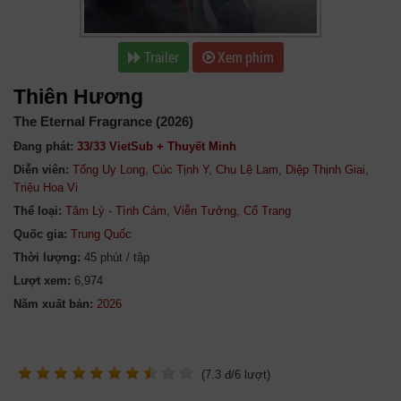
Trailer
Xem phim
Thiên Hương
The Eternal Fragrance (2026)
Đang phát:
33/33 VietSub + Thuyết Minh
Diễn viên:
Tống Uy Long
,
Cúc Tịnh Y
,
Chu Lệ Lam
,
Diệp Thịnh Giai
,
Triệu Hoa Vi
Thể loại:
Tâm Lý - Tình Cảm
,
Viễn Tưởng
,
Cổ Trang
Quốc gia:
Trung Quốc
Thời lượng:
45 phút / tập
Lượt xem:
6,974
Năm xuất bản:
(
7.3
đ/
6
lượt)