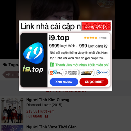
phimmedia
tv
motphim
phimnhanh
thegioiphim
motchill
ssphim
phimnet
luotphim
vuighe
hopphim
webphim
fullphim
hoathinh
kungfu
hhpanda
...
Thể loại phim: Tâm Lý - Tình Cảm cập nhật phụ đề Vietsub nhanh nhất,
xem online nhanh nhất. Tải link fshare drive và download phim Người
Tình Phỉ Thúy vtv HTV SCTV GOTV FullHD mới nhất. Mời các bạn đón
Đóng QC [×]
xem bộ phim
Người Tình Phỉ Thúy
Tập 1 - 2 VietSub
Tags:
người tình phỉ thúy
jade lover
Phim Trung Quốc
Phim Bộ Trung Quốc
PHIM LIÊN QUAN
Người Tình Kim Cương
Diamond Lover (2015)
213,581 lượt xem
Full 68/68 TM
Người Tình Vượt Thời Gian