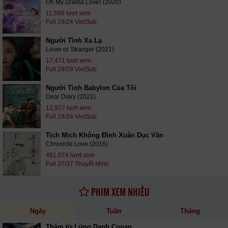
Oh My Drama Lover (2020)
11,586 lượt xem
Full 24/24 VietSub
Người Tình Xa Lạ
Lover or Stranger (2021)
17,471 lượt xem
Full 29/29 VietSub
Người Tình Babylon Của Tôi
Dear Diary (2021)
12,927 lượt xem
Full 24/24 VietSub
Tịch Mịch Không Đình Xuân Dục Vãn
Chronicle Love (2016)
481,074 lượt xem
Full 37/37 Thuyết Minh
PHIM XEM NHIỀU
Ngày
Tuần
Tháng
Thám tử Lừng Danh Conan