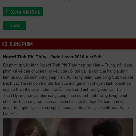
Xem VietSub
Trailer
NỘI DUNG PHIM
Người Tình Phỉ Thúy
-
Jade Lover 2016 VietSub
Bộ phim truyền hình Người Tình Phỉ Thúy hợp tác Hàn – Trung, nội dung
phim kể về câu chuyện tình yêu của đôi trai gái là con của hai gia đình
làm đá quý đối địch trong thập niên 30. Trong phim, Lee Jong Suk vào vai
Bạch Lạc Hàn là con trai thứ hai của một gia đình chuyên kinh doanh đá
quý có thân thế bí ẩn, chính tà lẫn lộn. Còn Trịnh Sảng vào vai Thẩm
Thần Hy, một cô gái như nàng công chúa có tính tình ‟tưng tửng‟ phút
chóc trở thành một cô hầu sau nhiều biến cố đã thay đổi bản thân và
quyết tâm gầy dựng lại sự nghiệp của gia tộc với sự giúp đỡ của Bạch
Lạc Hàn.