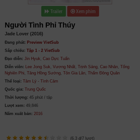
Trailer
Xem phim
Người Tình Phỉ Thúy
Jade Lover (2016)
Đang phát:
Preview VietSub
Sắp chiếu:
Tập 1 - 2 VietSub
Đạo diễn:
Jin Hyuk
,
Cao Dực Tuấn
Diễn viên:
Lee Jong Suk
,
Vương Nhất
,
Trịnh Sảng
,
Cao Nhân
,
Tống
Nghiên Phi
,
Tăng Hồng Sướng
,
Tôn Gia Lân
,
Thẩm Đông Quân
Thể loại:
Tâm Lý - Tình Cảm
Quốc gia:
Trung Quốc
Thời lượng:
45 phút / tập
Lượt xem:
49,846
Năm xuất bản:
(
6.3
đ/
7
lượt)