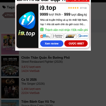
Tags:
mùa hè rực lửa
mùa hè bất tận
Phim Trung Quốc
Phim Bộ Trung Quốc
PHIM LIÊN QUAN
Muộn Còn Hơn Ế (Phần 2)
Better Late Than Single (Season 2) (2026)
1,106 lượt xem
10/10 VietSub
Chiến Thần Quán Ăn Đường Phố
Street Restaurant Fighter (2026)
3,672 lượt xem
14/24 VietSub
Ca Sĩ 2026
The Singer (2026)
1,494 lượt xem
22/24 VietSub
Tiệm Bánh Gạo Vũ Trụ
Space Rice Cake (2026)