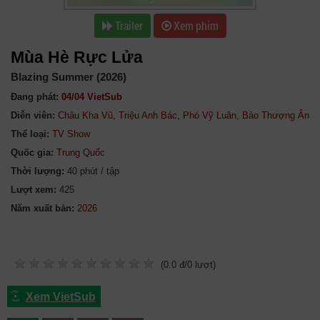
Trailer
Xem phim
Mùa Hè Rực Lửa
Blazing Summer (2026)
Đang phát:
04/04 VietSub
Diễn viên:
Châu Kha Vũ
,
Triệu Anh Bác
,
Phó Vỹ Luân
,
Bảo Thượng Ân
Thể loại:
TV Show
Quốc gia:
Trung Quốc
Thời lượng:
40 phút / tập
Lượt xem:
425
Năm xuất bản:
(
0.0
đ/
0
lượt)
Xem VietSub