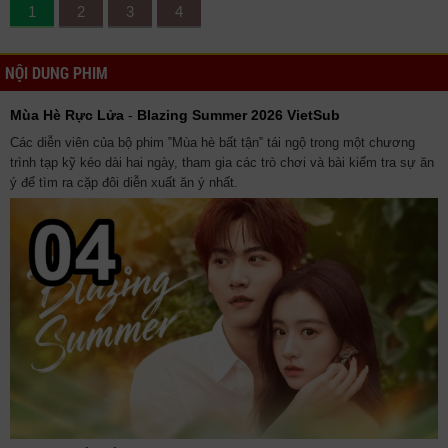
1
2
3
4
NỘI DUNG PHIM
Mùa Hè Rực Lửa
-
Blazing Summer 2026 VietSub
Các diễn viên của bộ phim ‟Mùa hè bất tận‟ tái ngộ trong một chương
trình tạp kỹ kéo dài hai ngày, tham gia các trò chơi và bài kiểm tra sự ăn
ý để tìm ra cặp đôi diễn xuất ăn ý nhất.