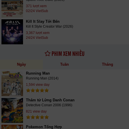
371 lượt xem
02/24 VietSub
Kill It Slay Tới Bến
Kill It Style Creator War (2026)
3,367 lượt xem
24/24 VietSub
PHIM XEM NHIỀU
Ngày
Tuần
Tháng
Running Man
Running Man (2014)
1,594 view day
Thám tử Lừng Danh Conan
Detective Conan 2006 (1996)
821 view day
Pokemon Tổng Hợp