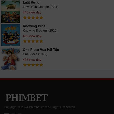
Luật Rừng
Law Of The Jungle (2011)
445 view day
Knowing Bros
Knowing Brothers (2016)
439 view day
One Piece Vua Hải Tặc
One Piece (1999)
403 view day
Copyright ® 2024 Phimbet.com All Rights Reserved.