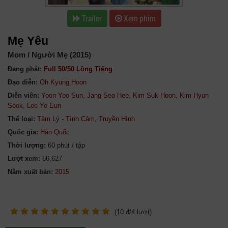
Trailer
Xem phim
Mẹ Yêu
Mom / Người Mẹ (2015)
Đang phát:
Full 50/50 Lồng Tiếng
Đạo diễn:
Oh Kyung Hoon
Diễn viên:
Yoon Yoo Sun
,
Jang Seo Hee
,
Kim Suk Hoon
,
Kim Hyun
Sook
,
Lee Ye Eun
Thể loại:
Tâm Lý - Tình Cảm
,
Truyền Hình
Quốc gia:
Hàn Quốc
Thời lượng:
60 phút / tập
Lượt xem:
66,627
Năm xuất bản:
(
10
đ/
4
lượt)