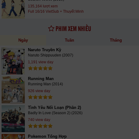
135,164 lượt xem
Full 16/16 VietSub + Thuyết Minh
PHIM XEM NHIỀU
Ngày
Tuần
Tháng
Naruto Truyền Kỳ
Naruto Shippuuden (2007)
1,191 view day
Running Man
Running Man (2014)
926 view day
Tình Yêu Nổi Loạn (Phần 2)
Badly In Love (Season 2) (2026)
740 view day
Pokemon Tổng Hợp