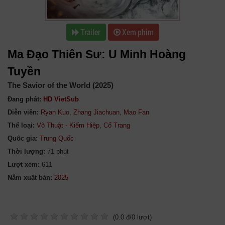
Trailer
Xem phim
Ma Đạo Thiên Sư: U Minh Hoàng
Tuyền
The Savior of the World (2025)
Đang phát:
HD VietSub
Diễn viên:
Ryan Kuo
,
Zhang Jiachuan
,
Mao Fan
Thể loại:
Võ Thuật - Kiếm Hiệp
,
Cổ Trang
Quốc gia:
Trung Quốc
Thời lượng:
71 phút
Lượt xem:
611
Năm xuất bản:
(
0.0
đ/
0
lượt)