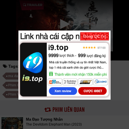
2025
tvhay
phimhay
az
hdvietnam
phimonline
animehay
phimbo
cliphub
bichill
kenhphim
phim14
phimmedia
tv
motphim
phimnhanh
thegioiphim
motchill
ssphim
phimnet
luotphim
vuighe
hopphim
webphim
fullphim
hoathinh
kungfu
hhpanda
... Thể loại phim: Võ Thuật - Kiếm Hiệp, Cổ
Trang cập nhật phụ đề Vietsub nhanh nhất, xem online nhanh nhất. Tải
link fshare drive và download phim Ma Đạo Thiên Sư: U Minh Hoàng
Đóng QC [×]
Tuyền vtv HTV SCTV GOTV FullHD mới nhất. Mời các bạn đón xem bộ
phim
Ma Đạo Thiên Sư: U Minh Hoàng Tuyền
HD VietSub
Tags:
ma đạo thiên sư
u minh hoàng tuyền
ma đạo thiên sư u minh hoàng tuyền
Phim Trung Quốc
Phim Cổ Trang Trung Quốc
Phim Võ Thuật - Kiếm Hiệp Trung Quốc
PHIM LIÊN QUAN
Ma Đạo Tượng Nhân
The Devildom Elephant Man (2023)