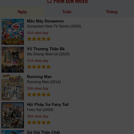
PHIM XEM NHIỀU
Ngày
Tuần
Tháng
Mèo Máy Doraemon
Doraemon New TV Series (2005)
434 view day
Vô Thượng Thần Đế
Wu Shang Shen Di (2020)
414 view day
Running Man
Running Man (2014)
366 view day
Hội Pháp Sư Fairy Tail
Fairy Tail (2009)
304 view day
Sứ Giả Thần Chết