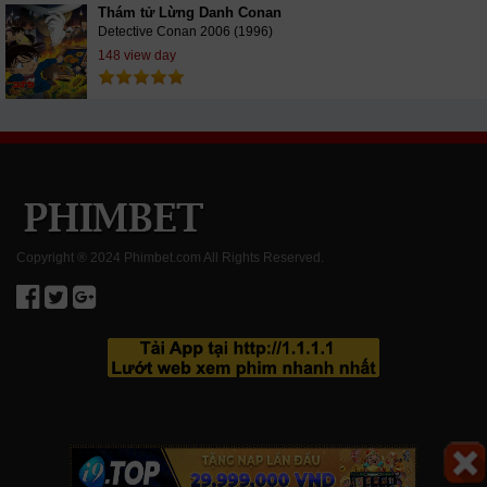
Thám tử Lừng Danh Conan
Detective Conan 2006 (1996)
148 view day
Copyright ® 2024 Phimbet.com All Rights Reserved.