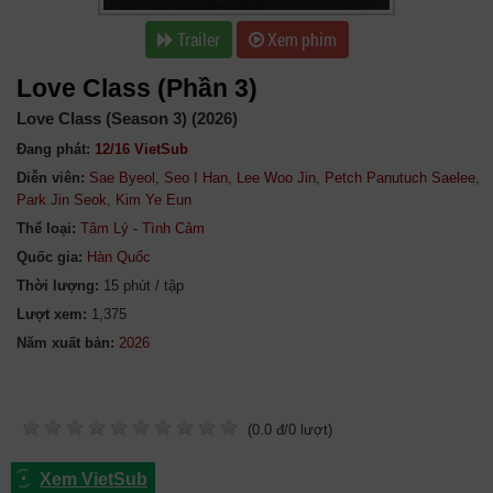
Trailer
Xem phim
Love Class (Phần 3)
Love Class (Season 3) (2026)
Đang phát:
12/16 VietSub
Diễn viên:
Sae Byeol
,
Seo I Han
,
Lee Woo Jin
,
Petch Panutuch Saelee
,
Park Jin Seok
,
Kim Ye Eun
Thể loại:
Tâm Lý - Tình Cảm
Quốc gia:
Hàn Quốc
Thời lượng:
15 phút / tập
Lượt xem:
1,375
Năm xuất bản:
(
0.0
đ/
0
lượt)
Xem VietSub