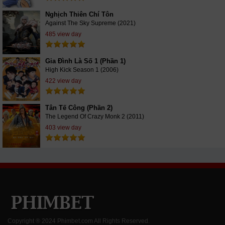
Nghịch Thiên Chí Tôn
Against The Sky Supreme (2021)
485 view day
Gia Đình Là Số 1 (Phần 1)
High Kick Season 1 (2006)
422 view day
Tân Tế Công (Phần 2)
The Legend Of Crazy Monk 2 (2011)
403 view day
Copyright ® 2024 Phimbet.com All Rights Reserved.