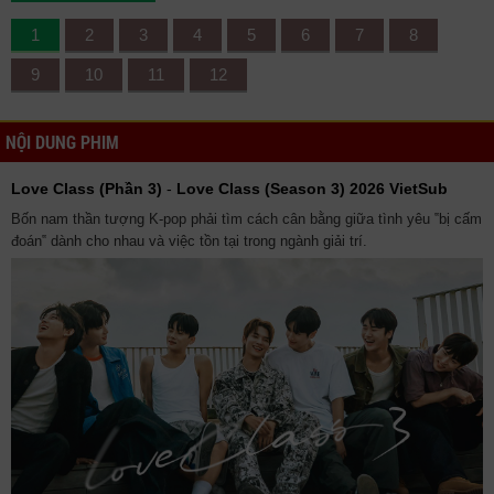
1
2
3
4
5
6
7
8
9
10
11
12
NỘI DUNG PHIM
Love Class (Phần 3)
-
Love Class (Season 3) 2026 VietSub
Bốn nam thần tượng K-pop phải tìm cách cân bằng giữa tình yêu ‟bị cấm
đoán‟ dành cho nhau và việc tồn tại trong ngành giải trí.