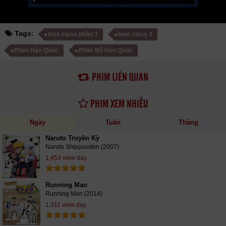
Tags:
love class phần 3
love class 3
Phim Hàn Quốc
Phim Bộ Hàn Quốc
PHIM LIÊN QUAN
PHIM XEM NHIỀU
Ngày
Tuần
Tháng
Naruto Truyền Kỳ
Naruto Shippuuden (2007)
1,453 view day
Running Man
Running Man (2014)
1,311 view day