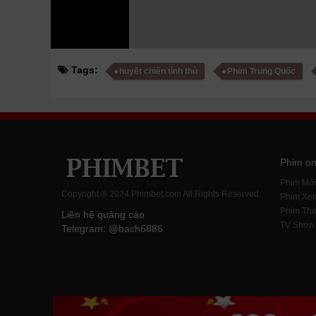
Tags:
huyết chiến tình thù
Phim Trung Quốc
Phim on
Phim Mớ
Copyright ® 2024 Phimbet.com All Rights Reserved.
Phim Xe
Phim Thu
Liên hệ quảng cáo
TV Show
Telegram: @bach6886