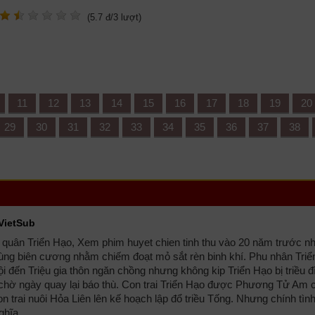
(
5.7
đ/
3
lượt)
11
12
13
14
15
16
17
18
19
20
29
30
31
32
33
34
35
36
37
38
VietSub
quân Triển Hạo, Xem phim huyet chien tinh thu vào 20 năm trước n
vùng biên cương nhằm chiếm đoạt mỏ sắt rèn binh khí. Phu nhân Tri
i đến Triệu gia thôn ngăn chồng nhưng không kip Triển Hạo bị triều đ
 và chờ ngày quay lại báo thù. Con trai Triển Hạo được Phương Tử Am
on trai nuôi Hỏa Liên lên kế hoạch lập đổ triều Tống. Nhưng chính tìn
ghĩa.