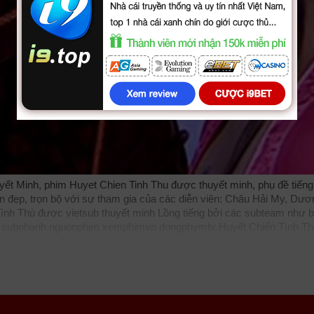
yết Minh, phim Huyet Chien Tinh Thu được thuyết minh, phụ đề tiếng 
n đẹp, trọn bộ với sự tham gia của các diễn viên: Châu Hải My, Dươ
Tình Thù được vietsub thuyết minh Lồng tiếng bởi các subteam như
b
subnhanh
nguonphim
xemphimvn
dongphymtv Huyết Chiến Tình Th
016, Huyết Chiến Tình Thù VietSub
phimvang
thichxemphim
xemphim
v fptplay Netflix
vkool
KST
kites
vn
phim88
zz Huyết Chiến Tình Th
imbo
cliphub
bichill
kenhphim
phim14
phimmedia
tv
motphim
phimnh
opphim
webphim
fullphim
hoathinh
kungfu
hhpanda
... Thể loại phim: 
ật phụ đề Vietsub nhanh nhất, xem online nhanh nhất. Tải link fshar
TV GOTV FullHD mới nhất. Mời các bạn đón xem bộ phim
Huyết Chi