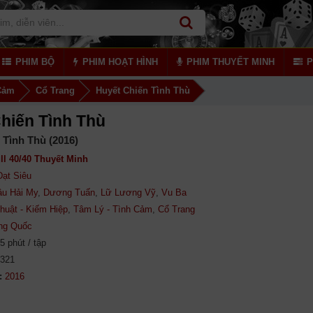
PHIM BỘ
PHIM HOẠT HÌNH
PHIM THUYẾT MINH
P
 Cảm
Cổ Trang
Huyết Chiến Tình Thù
hiến Tình Thù
 Tình Thù (2016)
ll 40/40 Thuyết Minh
Đạt Siêu
âu Hải My
,
Dương Tuấn
,
Lữ Lương Vỹ
,
Vu Ba
huật - Kiếm Hiệp
,
Tâm Lý - Tình Cảm
,
Cổ Trang
ng Quốc
5 phút / tập
,321
: