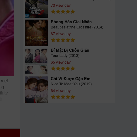
73 view day
Phong Hỏa Giai Nhân
Beauties at the Crossfire (2014)
67 view day
Bí Mật Bị Chôn Giấu
Your Lady (2013)
65 view day
Chỉ Vì Được Gặp Em
việt
Nice To Meet You (2019)
ng
64 view day
ilutv
ù
xua
ù 2016
anh
Võ
e drive
ến Tình