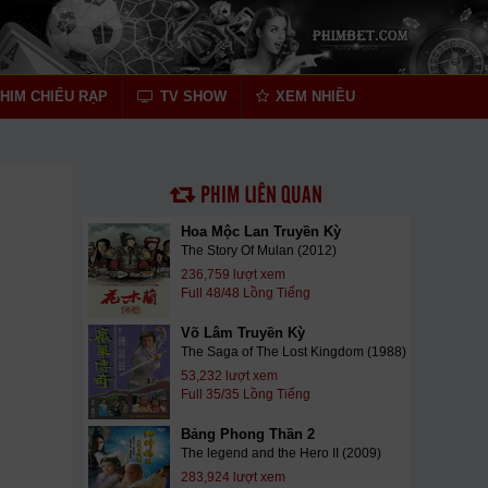
HIM CHIẾU RẠP
TV SHOW
XEM NHIỀU
PHIM LIÊN QUAN
Hoa Mộc Lan Truyền Kỳ
The Story Of Mulan (2012)
236,759 lượt xem
Full 48/48 Lồng Tiếng
Võ Lâm Truyền Kỳ
The Saga of The Lost Kingdom (1988)
53,232 lượt xem
Full 35/35 Lồng Tiếng
Bảng Phong Thần 2
The legend and the Hero II (2009)
283,924 lượt xem