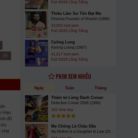
Full 40/40 Lồng Tiếng
Thiếu Lâm Sư Tôn Đạt Ma
Dharma Founder of Shaolin (1986)
33,655 lượt xem
Full 20/20 Lồng Tiếng
Cuồng Long
Kwong Loong (1987)
41,617 lượt xem
39
Full 20/20 Lồng Tiếng
PHIM XEM NHIỀU
Ngày
Tuần
Tháng
Thám tử Lừng Danh Conan
Detective Conan 2006 (1996)
hận
202 view day
ển Hạo
ình đổ
 cứu
Mẹ Chồng Là Cháu Dâu
h cha
My Mother Is a Daughter In Law (2015)