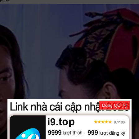
Đóng QC [×]