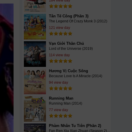
184 view day
Tân Tế Công (Phần 3)
The Legend Of Crazy Monk 3 (2012)
121 view day
Vạn Giới Thần Chủ
Lord of the Universe (2019)
114 view day
Hương Vị Cuộc Sống
Because Love Is A Miracle (2014)
94 view day
Running Man
Running Man (2014)
77 view day
Phàm Nhân Tu Tiên (Phần 2)
Fan Ren Xiu Xian Zhuan (Season 2) (2021)