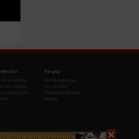
mBet.Net
Trợ giúp
u khoản sử dụng
Liên hệ Quảng cáo
h sách riêng tư
Yêu cầu phim
u nại bản quyền
Copyright Notification
 thiệu
phimmoi