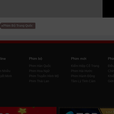
Phim Bộ Trung Quốc
line
Phim bộ
Phim mới
Phi
i
Phim Hàn Quốc
Kiếm Hiệp Cổ Trang
Điề
m Nhiều
Phim Hoa Ngữ
Phim Hài Hước
Chín
yết Minh
Phim Truyền Hình Mỹ
Phim Hành Động
Khiế
Phim Thái Lan
Tâm Lý Tình Cảm
Giới