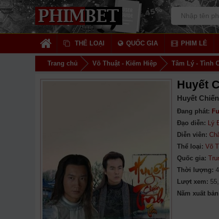
THỂ LOẠI
QUỐC GIA
PHIM LẺ
Trang chủ
Võ Thuật - Kiếm Hiệp
Tâm Lý - Tình
Huyết C
Huyết Chiến
Đang phát:
Fu
Đạo diễn:
Lý 
Diễn viên:
Ch
Thể loại:
Võ T
Quốc gia:
Tru
Thời lượng:
4
Lượt xem:
55
Năm xuất bản