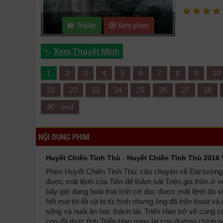
Trailer
Xem phim
Xem Thuyết Minh
1
2
3
4
5
6
7
8
9
10
21
22
23
24
25
26
27
28
40 - end
NỘI DUNG PHIM
Huyết Chiến Tình Thù
-
Huyết Chiến Tình Thù 2016 
Phim Huyết Chiến Tình Thù: câu chuyện về Đại tướng 
được mật lệnh của Tiên đế thảm sát Triệu gia thôn ở 
bấy giờ đang hoài thai tình cờ đọc được mật lệnh đó vộ
hết mọi tội lỗi và bị tử hình nhưng ông đã trốn thoát
sống và nuôi ăn học thành tài. Triển Hạo trở về cùng c
con đã thức tỉnh Triển Hạo ngay lại con đường chính n