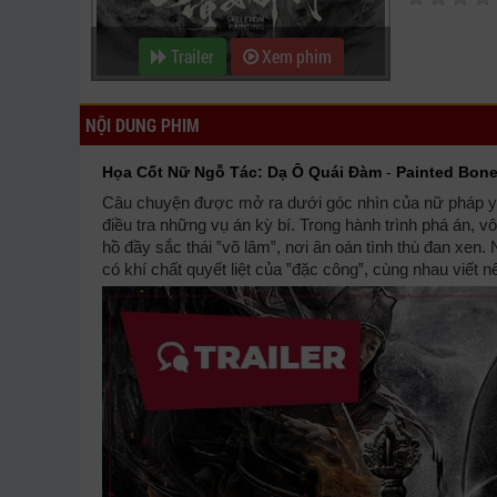
Trailer
Xem phim
NỘI DUNG PHIM
Họa Cốt Nữ Ngỗ Tác: Dạ Ô Quái Đàm
-
Painted Bon
Câu chuyện được mở ra dưới góc nhìn của nữ pháp y
điều tra những vụ án kỳ bí. Trong hành trình phá án, v
hồ đầy sắc thái ‟võ lâm‟, nơi ân oán tình thù đan xe
có khí chất quyết liệt của ‟đặc công‟, cùng nhau viết 