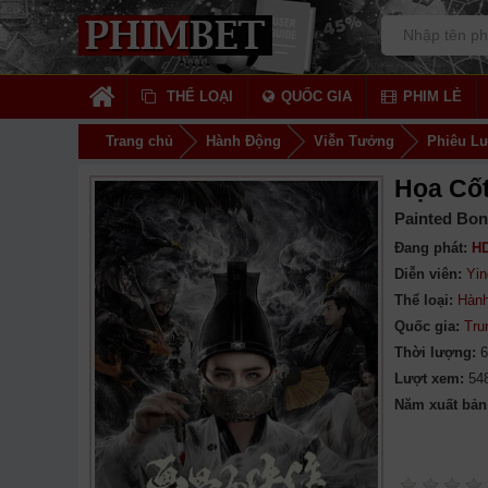
THỂ LOẠI
QUỐC GIA
PHIM LẺ
Trang chủ
Hành Động
Viễn Tưởng
Phiêu L
Họa Cố
Painted Bo
Đang phát:
HD
Diễn viên:
Yi
Thể loại:
Hàn
Quốc gia:
Tru
Thời lượng:
6
Lượt xem:
54
Năm xuất bản