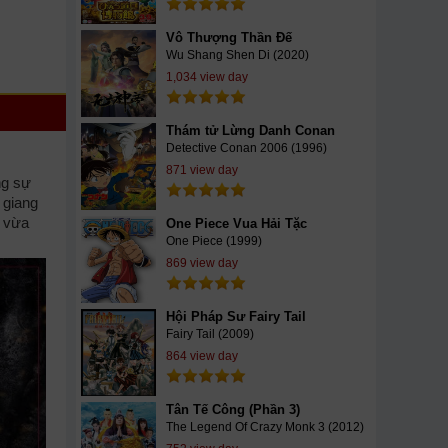
Vô Thượng Thần Đế
Wu Shang Shen Di (2020)
1,034 view day
Thám tử Lừng Danh Conan
Detective Conan 2006 (1996)
871 view day
ng sự
 giang
, vừa
One Piece Vua Hải Tặc
One Piece (1999)
869 view day
Hội Pháp Sư Fairy Tail
Fairy Tail (2009)
864 view day
Tân Tế Công (Phần 3)
The Legend Of Crazy Monk 3 (2012)