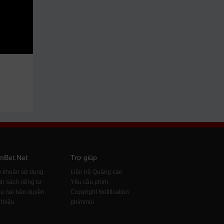
mBet.Net
Trợ giúp
u khoản sử dụng
Liên hệ Quảng cáo
h sách riêng tư
Yêu cầu phim
u nại bản quyền
Copyright Notification
 thiệu
phimmoi