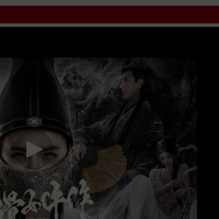
l
ssphim
phimnet
luotphim
vuighe
hopphim
webphim
fullphim
hoathin
ởng, Phiêu Lưu, Kinh Dị, Bí Ẩn cập nhật phụ đề Vietsub nhanh nhất, 
oad phim Họa Cốt Nữ Ngỗ Tác: Dạ Ô Quái Đàm vtv HTV SCTV GOTV Fu
Ngỗ Tác: Dạ Ô Quái Đàm
HD VietSub