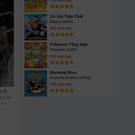
752 view day
Sứ Giả Thần Chết
Bleach (2004)
582 view day
Pokemon Tổng Hợp
Pokemon (1997)
561 view day
Knowing Bros
Knowing Brothers (2016)
449 view day
uyết
ia của
ái
im
àm,
tSub
ites
vn
phim14