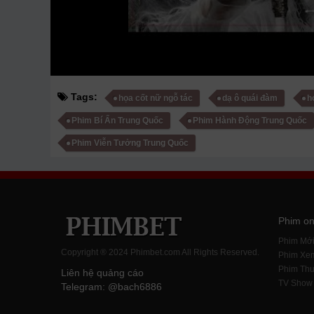
Tags:
họa cốt nữ ngỗ tác
dạ ô quái đàm
h
Phim Bí Ẩn Trung Quốc
Phim Hành Động Trung Quốc
Phim Viễn Tưởng Trung Quốc
Phim on
Phim Mớ
Copyright ® 2024 Phimbet.com All Rights Reserved.
Phim Xe
Phim Thu
Liên hệ quảng cáo
TV Show
Telegram: @bach6886