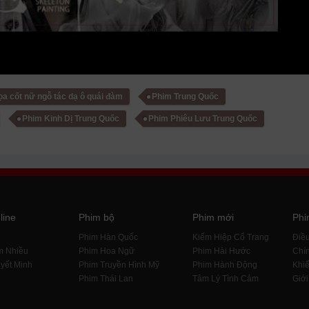
ọa cốt nữ ngỗ tác dạ ô quái đàm
Phim Trung Quốc
Phim Kinh Dị Trung Quốc
Phim Phiêu Lưu Trung Quốc
line
Phim bộ
Phim mới
Phi
i
Phim Hàn Quốc
Kiếm Hiệp Cổ Trang
Điề
m Nhiều
Phim Hoa Ngữ
Phim Hài Hước
Chín
yết Minh
Phim Truyền Hình Mỹ
Phim Hành Động
Khiế
Phim Thái Lan
Tâm Lý Tình Cảm
Giới