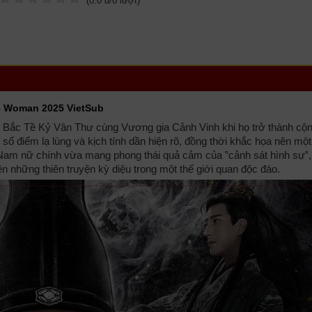
(
0.0
đ/
0
lượt)
e Woman 2025 VietSub
 Bắc Tề Kỷ Vân Thư cùng Vương gia Cảnh Vinh khi họ trở thành cộ
ô số điểm lạ lùng và kịch tính dần hiện rõ, đồng thời khắc họa nên một
n. Nam nữ chính vừa mang phong thái quả cảm của ‟cảnh sát hình sự‟
nên những thiên truyện kỳ diệu trong một thế giới quan độc đáo.