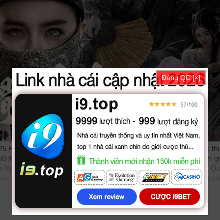
Đóng QC [×]
5 HD VietSub, phim Hoa Cot Nu Ngo Tac: Da O Quai Dam được th
 Nữ Ngỗ Tác: Dạ Ô Quái Đàm vietsub bản đẹp, trọn bộ với sự tham g
He Yunwei, Xinghan Song. Phim online Họa Cốt Nữ Ngỗ Tác: Dạ Ô Qu
ubteam như
bilutv
phimbathu
phudeviet
kphim
phimmoi
biphim
dongph
t Nữ Ngỗ Tác, Dạ Ô Quái Đàm, Họa Cốt Nữ Ngỗ Tác Dạ Ô Quái Đ
 Bone Woman, Painted Bone Woman 2025, Painted Bone Woman Vie
online
xuongphim
thuvienhd
movie zingtv fptplay Netflix
vkool
KST
k
az
hdvietnam
phimonline
animehay
phimbo
cliphub
bichill
kenhphim