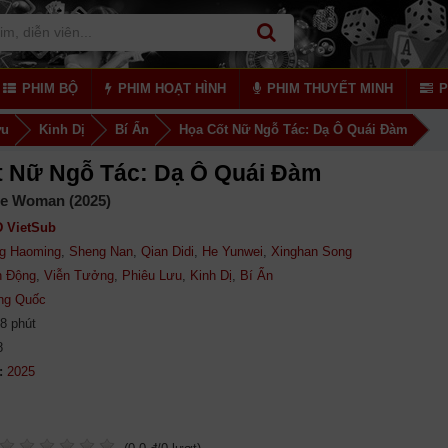
PHIM BỘ
PHIM HOẠT HÌNH
PHIM THUYẾT MINH
P
ưu
Kinh Dị
Bí Ẩn
Họa Cốt Nữ Ngỗ Tác: Dạ Ô Quái Đàm
t Nữ Ngỗ Tác: Dạ Ô Quái Đàm
ne Woman (2025)
 VietSub
ng Haoming
,
Sheng Nan
,
Qian Didi
,
He Yunwei
,
Xinghan Song
h Động
,
Viễn Tưởng
,
Phiêu Lưu
,
Kinh Dị
,
Bí Ẩn
ng Quốc
8 phút
8
: