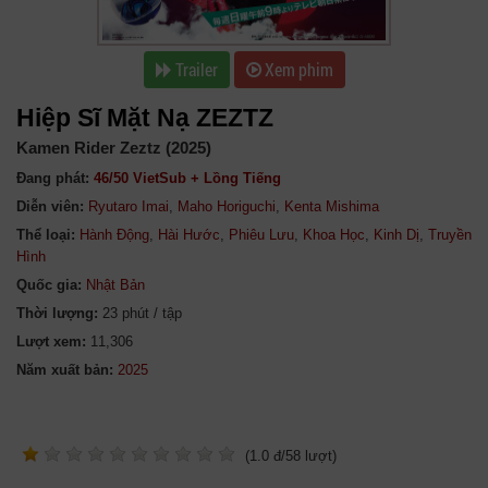
Trailer
Xem phim
Hiệp Sĩ Mặt Nạ ZEZTZ
Kamen Rider Zeztz (2025)
Đang phát:
46/50 VietSub + Lồng Tiếng
Diễn viên:
Ryutaro Imai
,
Maho Horiguchi
,
Kenta Mishima
Thể loại:
Hành Động
,
Hài Hước
,
Phiêu Lưu
,
Khoa Học
,
Kinh Dị
,
Truyền
Hình
Quốc gia:
Nhật Bản
Thời lượng:
23 phút / tập
Lượt xem:
11,306
Năm xuất bản:
(
1.0
đ/
58
lượt)