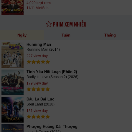
4,020 lượt xem
11/11 VietSub
PHIM XEM NHIỀU
Ngày
Tuần
Tháng
Running Man
Running Man (2014)
227 view day
Tình Yêu Nổi Loạn (Phần 2)
Badly In Love (Season 2) (2026)
179 view day
Đấu La Đại Lục
Soul Land (2018)
131 view day
Phượng Hoàng Đài Thượng
Love & Crown (2025)