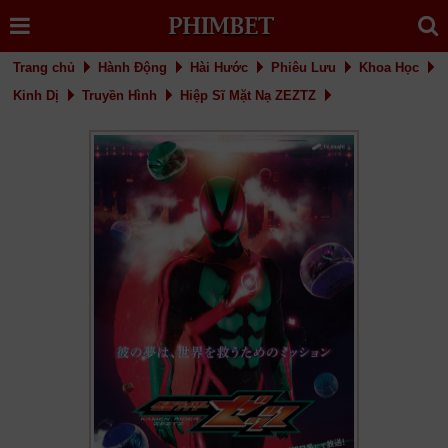
Trang chủ
Hành Động
Hài Hước
Phiêu Lưu
Khoa Học
Kinh Dị
Truyền Hình
Hiệp Sĩ Mặt Nạ ZEZTZ