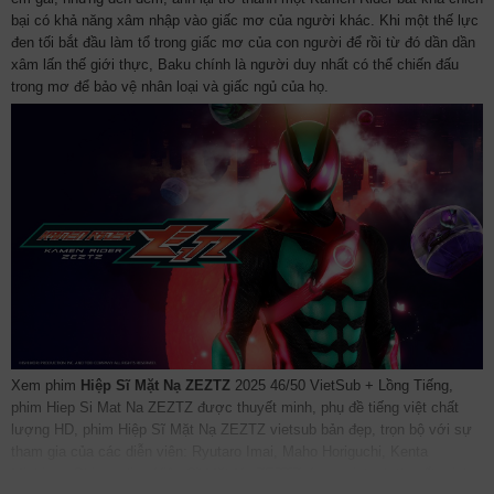
bại có khả năng xâm nhập vào giấc mơ của người khác. Khi một thế lực
đen tối bắt đầu làm tổ trong giấc mơ của con người để rồi từ đó dần dần
xâm lấn thế giới thực, Baku chính là người duy nhất có thể chiến đấu
trong mơ để bảo vệ nhân loại và giấc ngủ của họ.
Xem phim
Hiệp Sĩ Mặt Nạ ZEZTZ
2025 46/50 VietSub + Lồng Tiếng,
phim Hiep Si Mat Na ZEZTZ được thuyết minh, phụ đề tiếng việt chất
lượng HD, phim Hiệp Sĩ Mặt Nạ ZEZTZ vietsub bản đẹp, trọn bộ với sự
tham gia của các diễn viên: Ryutaro Imai, Maho Horiguchi, Kenta
Mishima. Phim online Hiệp Sĩ Mặt Nạ ZEZTZ được vietsub thuyết minh