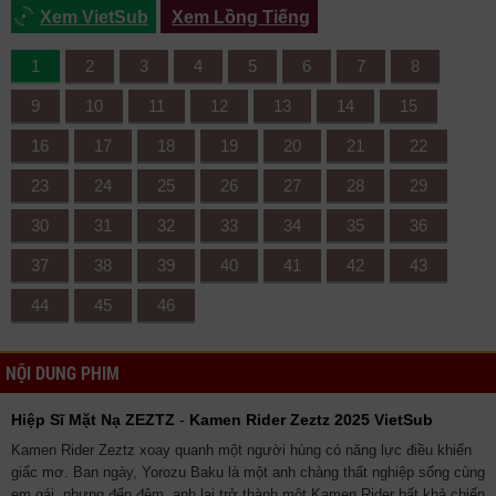
Xem VietSub
Xem Lồng Tiếng
1
2
3
4
5
6
7
8
9
10
11
12
13
14
15
16
17
18
19
20
21
22
23
24
25
26
27
28
29
30
31
32
33
34
35
36
37
38
39
40
41
42
43
44
45
46
NỘI DUNG PHIM
Hiệp Sĩ Mặt Nạ ZEZTZ
-
Kamen Rider Zeztz 2025 VietSub
Kamen Rider Zeztz xoay quanh một người hùng có năng lực điều khiển
giấc mơ. Ban ngày, Yorozu Baku là một anh chàng thất nghiệp sống cùng
em gái, nhưng đến đêm, anh lại trở thành một Kamen Rider bất khả chiến