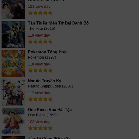
121 view day
Tân Thiếu Niên Tứ Đại Danh Bổ
The Four (2015)
119 view day
Pokemon Tổng Hợp
Pokemon (1997)
118 view day
Naruto Truyền Kỳ
Naruto Shippuuden (2007)
117 view day
One Piece Vua Hải Tặc
One Piece (1999)
108 view day
Tân Tế Công (Phần 2)