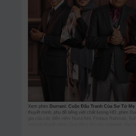
Xem phim
Durrani: Cuộc Đấu Tranh Của Sư Tử Mẹ
thuyết minh, phụ đề tiếng việt chất lượng HD, phim D
gia của các diễn viên: Nurul Aini, Firdaus Rahman, 
vietsub thuyết minh Lồng tiếng bởi các subteam như
b
nguonphim
xemphimvn
dongphymtv Durrani - Perjuan