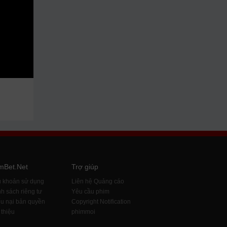
mBet.Net
Trợ giúp
u khoản sử dụng
Liên hệ Quảng cáo
h sách riêng tư
Yêu cầu phim
u nại bản quyền
Copyright Notification
 thiệu
phimmoi