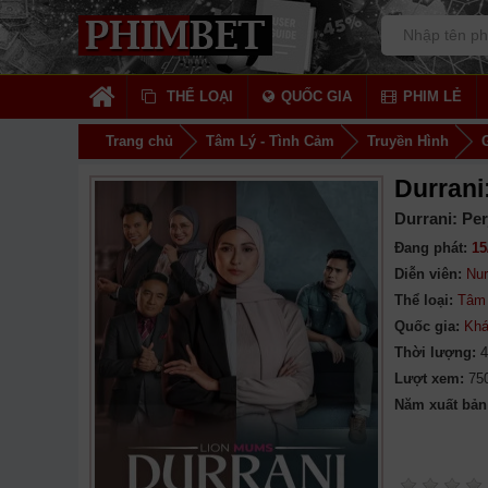
THỂ LOẠI
QUỐC GIA
PHIM LẺ
Trang chủ
Tâm Lý - Tình Cảm
Truyền Hình
Durrani
Durrani: Pe
Đang phát:
15
Diễn viên:
Nur
Thể loại:
Tâm 
Quốc gia:
Kh
Thời lượng:
4
Lượt xem:
75
Năm xuất bản