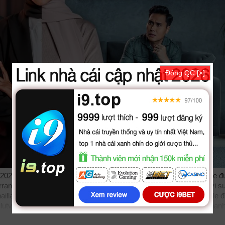
Đóng QC [×]
2026 15/15 VietSub, phim Durrani: Cuoc Dau Tranh Cua Su Tu Me 
urrani: Cuộc Đấu Tranh Của Sư Tử Mẹ vietsub bản đẹp, trọn bộ với 
Suhaillah Salam. Phim online Durrani: Cuộc Đấu Tranh Của Sư Tử Mẹ 
ilutv
phimbathu
phudeviet
kphim
phimmoi
biphim
dongphim
subnhan
gan Lion Mum, Durrani, Cuộc Đấu Tranh Của Sư Tử Mẹ, Durrani Cu