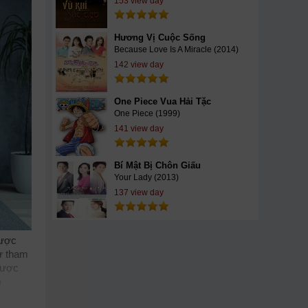
153 view day
Hương Vị Cuộc Sống
Because Love Is A Miracle (2014)
142 view day
One Piece Vua Hải Tặc
One Piece (1999)
141 view day
Bí Mật Bị Chôn Giấu
Your Lady (2013)
137 view day
được
sự tham
được
h
ộc Đấu