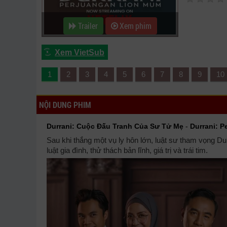
Trailer
Xem phim
Xem VietSub
1
2
3
4
5
6
7
8
9
10
NỘI DUNG PHIM
Durrani: Cuộc Đấu Tranh Của Sư Tử Mẹ
-
Durrani: 
Sau khi thắng một vụ ly hôn lớn, luật sư tham vọng Du
luật gia đình, thử thách bản lĩnh, giá trị và trái tim.