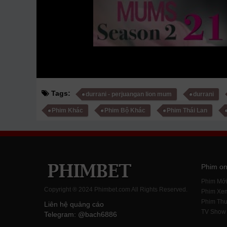
Tags:
durrani - perjuangan lion mum
durrani
Phim Khác
Phim Bộ Khác
Phim Thái Lan
Phim on
Phim Mớ
Copyright ® 2024 Phimbet.com All Rights Reserved.
Phim Xe
Phim Thu
Liên hệ quảng cáo
TV Show
Telegram: @bach6886