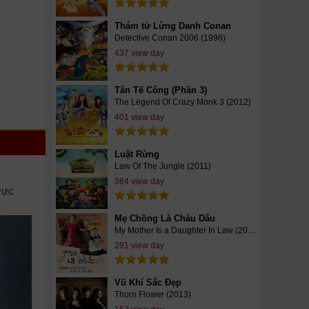
Thám tử Lừng Danh Conan
Detective Conan 2006 (1996)
437 view day
Tân Tế Công (Phần 3)
The Legend Of Crazy Monk 3 (2012)
401 view day
Luật Rừng
Law Of The Jungle (2011)
384 view day
vực
Mẹ Chồng Là Cháu Dâu
My Mother Is a Daughter In Law (2015)
291 view day
Vũ Khí Sắc Đẹp
Thorn Flower (2013)