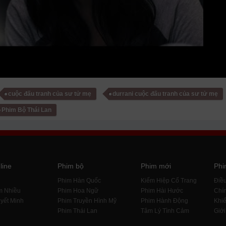
cuộc đấu tranh của sư tử mẹ
durrani cuộc đấu tranh của sư tử mẹ
Phim Bộ Thái Lan
line
Phim bộ
Phim mới
Phi
i
Phim Hàn Quốc
Kiếm Hiệp Cổ Trang
Điề
m Nhiều
Phim Hoa Ngữ
Phim Hài Hước
Chín
yết Minh
Phim Truyền Hình Mỹ
Phim Hành Động
Khiế
Phim Thái Lan
Tâm Lý Tình Cảm
Giới