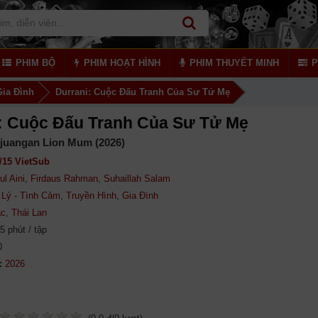
PHIM BỘ
PHIM HOẠT HÌNH
PHIM THUYẾT MINH
P
Gia Đình
Durrani: Cuộc Đấu Tranh Của Sư Tử Mẹ
: Cuộc Đấu Tranh Của Sư Tử Mẹ
rjuangan Lion Mum (2026)
/15 VietSub
ul Aini
,
Firdaus Rahman
,
Suhaillah Salam
Lý - Tình Cảm
,
Truyền Hình
,
Gia Đình
ác
,
Thái Lan
5 phút / tập
0
: