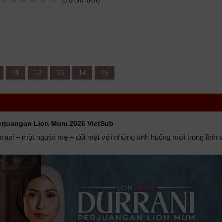
(
0.0
đ/
0
lượt)
11
12
13
14
15
Perjuangan Lion Mum 2026 VietSub
rrani – một người mẹ – đối mặt với những tình huống mới trong lĩnh 