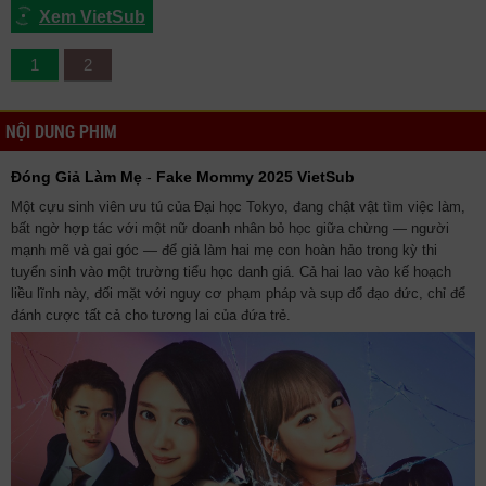
Xem VietSub
1
2
NỘI DUNG PHIM
Đóng Giả Làm Mẹ
-
Fake Mommy 2025 VietSub
Một cựu sinh viên ưu tú của Đại học Tokyo, đang chật vật tìm việc làm,
bất ngờ hợp tác với một nữ doanh nhân bỏ học giữa chừng — người
mạnh mẽ và gai góc — để giả làm hai mẹ con hoàn hảo trong kỳ thi
tuyển sinh vào một trường tiểu học danh giá. Cả hai lao vào kế hoạch
liều lĩnh này, đối mặt với nguy cơ phạm pháp và sụp đổ đạo đức, chỉ để
đánh cược tất cả cho tương lai của đứa trẻ.