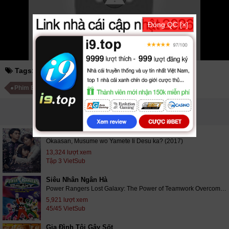
bạn đón xem bộ phim
Đóng Giả Làm Mẹ
02/10 VietSub
Đóng QC [×]
Tags:
đóng giả làm mẹ
Phim Nhật Bản
Phim Bộ Nhật Bản
PHIM LIÊN QUAN
Mẹ Ơi, Con Có Thể Thôi Là Con Của Mẹ?
Okaasan, Musume wo Yamete Ii Desu ka? (2017)
13,324 lượt xem
Tập 3 VietSub
Siêu Nhân Ngân Hà
Power Rangers Lost Galaxy: The Power of Teamwork Overcomes All (1999)
5,921 lượt xem
45/45 VietSub
Gia Đình Tôi Gây Sốt