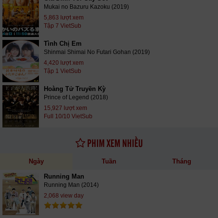
Mukai no Bazuru Kazoku (2019)
5,863 lượt xem
Tập 7 VietSub
Tình Chị Em
Shinmai Shimai No Futari Gohan (2019)
4,420 lượt xem
Tập 1 VietSub
Hoàng Tử Truyền Kỳ
Prince of Legend (2018)
15,927 lượt xem
Full 10/10 VietSub
PHIM XEM NHIỀU
Ngày
Tuần
Tháng
Running Man
Running Man (2014)
2,068 view day