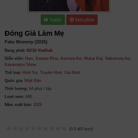
Trailer
Xem phim
Đóng Giả Làm Mẹ
Fake Mommy (2025)
Đang phát:
02/10 VietSub
Diễn viên:
Haru
,
Kawaei Rina
,
Ikemura Aoi
,
Mukai Koji
,
Nakamura Aoi
,
Kasamatsu Show
Thể loại:
Hình Sự
,
Truyền Hình
,
Gia Đình
Quốc gia:
Nhật Bản
Thời lượng:
54 phút / tập
Lượt xem:
685
Năm xuất bản:
(
0.0
đ/
0
lượt)